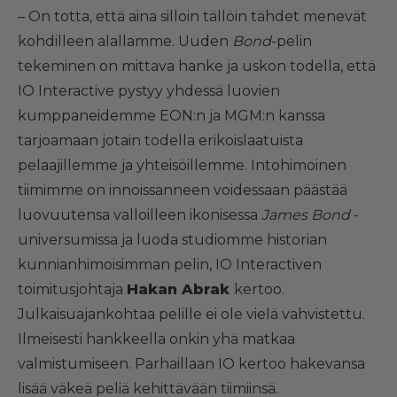
– On totta, että aina silloin tällöin tähdet menevät
kohdilleen alallamme. Uuden
Bond
-pelin
tekeminen on mittava hanke ja uskon todella, että
IO Interactive pystyy yhdessä luovien
kumppaneidemme EON:n ja MGM:n kanssa
tarjoamaan jotain todella erikoislaatuista
pelaajillemme ja yhteisöillemme. Intohimoinen
tiimimme on innoissanneen voidessaan päästää
luovuutensa valloilleen ikonisessa
James Bond
-
universumissa ja luoda studiomme historian
kunnianhimoisimman pelin, IO Interactiven
toimitusjohtaja
Hakan Abrak
kertoo.
Julkaisuajankohtaa pelille ei ole vielä vahvistettu.
Ilmeisesti hankkeella onkin yhä matkaa
valmistumiseen. Parhaillaan IO kertoo hakevansa
lisää väkeä peliä kehittävään tiimiinsä.