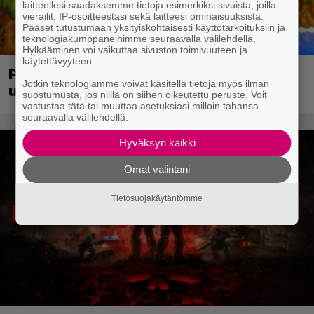
laitteellesi saadaksemme tietoja esimerkiksi sivuista, joilla
vierailit, IP-osoitteestasi sekä laitteesi ominaisuuksista.
Pääset tutustumaan yksityiskohtaisesti käyttötarkoituksiin ja
teknologiakumppaneihimme seuraavalla välilehdellä.
Hylkääminen voi vaikuttaa sivuston toimivuuteen ja
käytettävyyteen.
PS1-ajan klassikkoloikinta Croc 2 palaa
Jotkin teknologiamme voivat käsitellä tietoja myös ilman
uudistettuna nykykonsoleille ja PC:lle
suostumusta, jos niillä on siihen oikeutettu peruste. Voit
vastustaa tätä tai muuttaa asetuksiasi milloin tahansa
seuraavalla välilehdellä.
Hyväksyn kaikki
Omat valintani
Tietosuojakäytäntömme