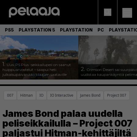
PS5
PLAYSTATION 5
PLAYSTATION
PC
PLAYSTATI
1.
Uusi PS Plus -seikkailupeli on saanut
2.
huippuarvostelut – saapui heti
Crimson Desert sai suurpäivi
julkaisupäivänään tilaajien saataville
uudistaa kaupankäyntiä pelim
007
Hitman
IO
IO Interactive
James Bond
Project 007
James Bond palaa uudella
peliseikkailulla – Project 007
paljastui Hitman-kehittäjiltä