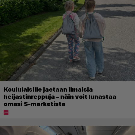
Koululaisille jaetaan ilmaisia
heijastinreppuja – näin voit lunastaa
omasi S-marketista