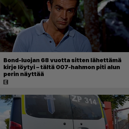
Bond-luojan 68 vuotta sitten lähettämä
kirje löytyi – tältä 007-hahmon piti alun
perin näyttää