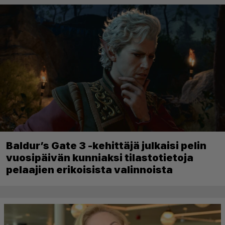
Baldur’s Gate 3 -kehittäjä julkaisi pelin
vuosipäivän kunniaksi tilastotietoja
pelaajien erikoisista valinnoista