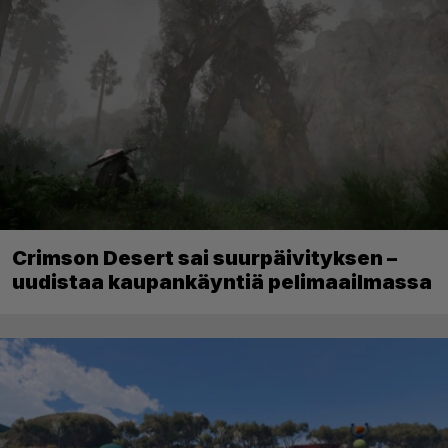
Crimson Desert sai suurpäivityksen –
uudistaa kaupankäyntiä pelimaailmassa