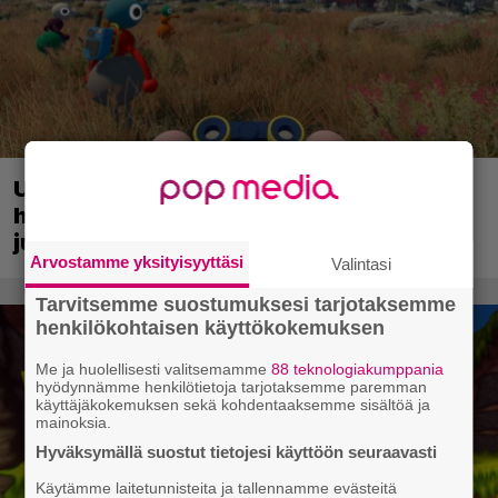
Uusi PS Plus -seikkailupeli on saanut
huippuarvostelut – saapui heti
julkaisupäivänään tilaajien saataville
Arvostamme yksityisyyttäsi
Valintasi
Tarvitsemme suostumuksesi tarjotaksemme
henkilökohtaisen käyttökokemuksen
Me ja huolellisesti valitsemamme
88 teknologiakumppania
hyödynnämme henkilötietoja tarjotaksemme paremman
käyttäjäkokemuksen sekä kohdentaaksemme sisältöä ja
mainoksia.
Hyväksymällä suostut tietojesi käyttöön seuraavasti
Käytämme laitetunnisteita ja tallennamme evästeitä