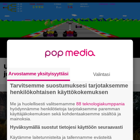
Uraauurtava formulapeliklassikko
julkaistiin uudistettuna nykykonsoleille
Arvostamme yksityisyyttäsi
Valintasi
Tarvitsemme suostumuksesi tarjotaksemme
henkilökohtaisen käyttökokemuksen
Me ja huolellisesti valitsemamme
88 teknologiakumppania
hyödynnämme henkilötietoja tarjotaksemme paremman
käyttäjäkokemuksen sekä kohdentaaksemme sisältöä ja
mainoksia.
Hyväksymällä suostut tietojesi käyttöön seuraavasti
Käytämme laitetunnisteita ja tallennamme evästeitä