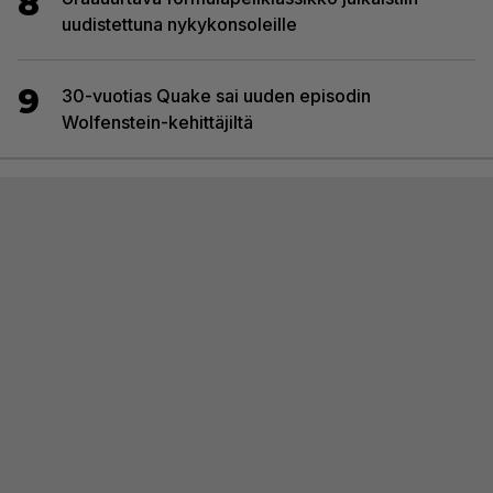
8
uudistettuna nykykonsoleille
9
30-vuotias Quake sai uuden episodin
Wolfenstein-kehittäjiltä