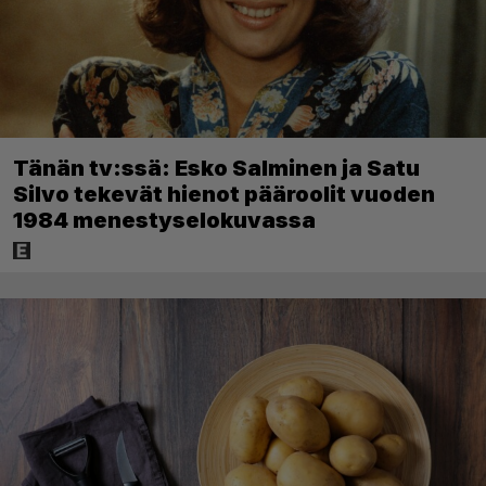
Tänän tv:ssä: Esko Salminen ja Satu
Silvo tekevät hienot pääroolit vuoden
1984 menestyselokuvassa