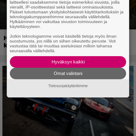
laitteellesi saadaksemme tietoja esimerkiksi sivuista, joilla
vierailit, IP-osoitteestasi sekä laitteesi ominaisuuksista.
Pääset tutustumaan yksityiskohtaisesti käyttötarkoituksiin ja
teknologiakumppaneihimme seuraavalla välilehdellä.
Hylkääminen voi vaikuttaa sivuston toimivuuteen ja
käytettävyyteen.
Jotkin teknologiamme voivat käsitellä tietoja myös ilman
Huippusuosittu Soturikissat-kirjasarja
suostumusta, jos niillä on siihen oikeutettu peruste. Voit
kääntyy videopeliksi
vastustaa tätä tai muuttaa asetuksiasi milloin tahansa
seuraavalla välilehdellä.
Hyväksyn kaikki
Omat valintani
Tietosuojakäytäntömme