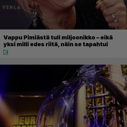
Vappu Pimiästä tuli miljoonikko – eikä
yksi milli edes riitä, näin se tapahtui