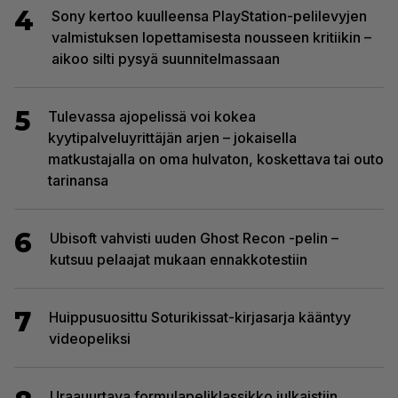
4
Sony kertoo kuulleensa PlayStation-pelilevyjen
valmistuksen lopettamisesta nousseen kritiikin –
aikoo silti pysyä suunnitelmassaan
5
Tulevassa ajopelissä voi kokea
kyytipalveluyrittäjän arjen – jokaisella
matkustajalla on oma hulvaton, koskettava tai outo
tarinansa
6
Ubisoft vahvisti uuden Ghost Recon -pelin –
kutsuu pelaajat mukaan ennakkotestiin
7
Huippusuosittu Soturikissat-kirjasarja kääntyy
videopeliksi
Uraauurtava formulapeliklassikko julkaistiin