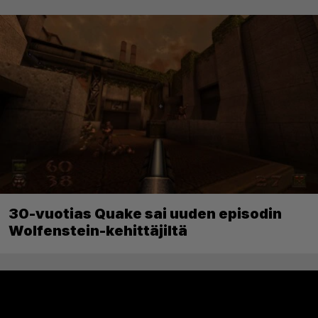
30-vuotias Quake sai uuden episodin
Wolfenstein-kehittäjiltä