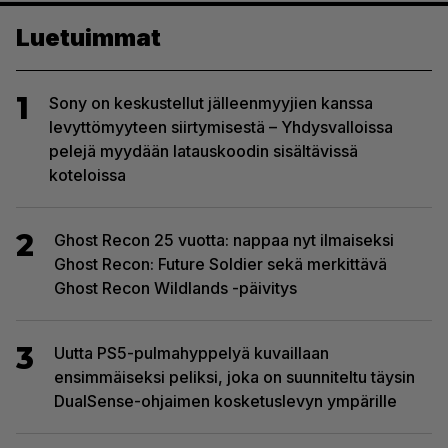
Luetuimmat
1
Sony on keskustellut jälleenmyyjien kanssa
levyttömyyteen siirtymisestä – Yhdysvalloissa
pelejä myydään latauskoodin sisältävissä
koteloissa
2
Ghost Recon 25 vuotta: nappaa nyt ilmaiseksi
Ghost Recon: Future Soldier sekä merkittävä
Ghost Recon Wildlands -päivitys
3
Uutta PS5-pulmahyppelyä kuvaillaan
ensimmäiseksi peliksi, joka on suunniteltu täysin
DualSense-ohjaimen kosketuslevyn ympärille