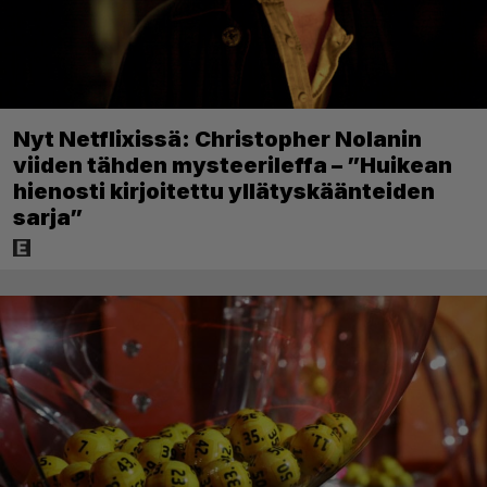
Nyt Netflixissä: Christopher Nolanin
viiden tähden mysteerileffa – ”Huikean
hienosti kirjoitettu yllätyskäänteiden
sarja”