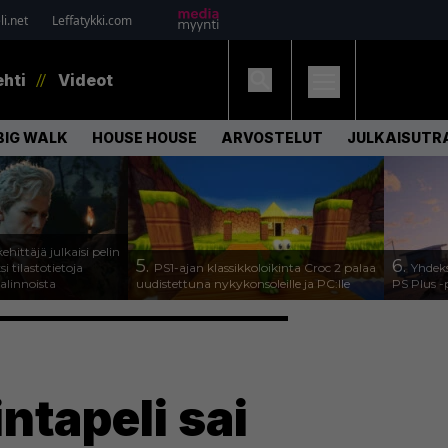
i.net
Leffatykki.com
ehti
Videot
BIG WALK
HOUSE HOUSE
ARVOSTELUT
JULKAISUTRA
ehittäjä julkaisi pelin
5.
6.
 tilastotietoja
PS1-ajan klassikkoloikinta Croc 2 palaa
Yhdeks
valinnoista
uudistettuna nykykonsoleille ja PC:lle
PS Plus -
tapeli sai