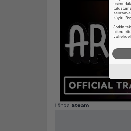
esimerkiks
tutustuma
seuraaval
käytettäv
Jotkin te
oikeutett
välilehdel
Lähde:
Steam