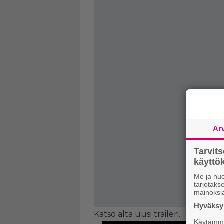
Ar
Tarvit
käytt
Me ja huo
tarjotak
mainoksi
Hyväksym
Katso alta uusi traileri.
Käytämme 