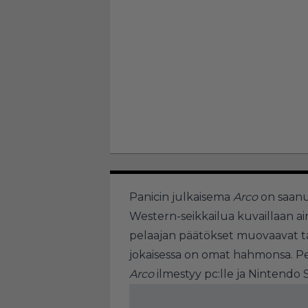
Panicin julkaisema
Arco
on saanu
Western-seikkailua kuvaillaan ainu
pelaajan päätökset muovaavat tar
jokaisessa on omat hahmonsa. Pe
Arco
ilmestyy pc:lle ja Nintendo S