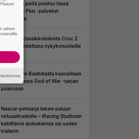
Yhdeksän peliä poistuu tässä
. Pääset
e
kuussa PS Plus -palvelun
tarjonnasta
n siihen
uraavalla
PS1-ajan klassikkoloikinta Croc 2
palaa uudistettuna nykykonsoleille
ja PC:lle
Huhu: Dave Bautistasta kaavaillaan
äytäntömme
uutta Kratosia God of War -sarjan
pääosaan
Nascar-pelisarja tekee paluun
virtuaaliradoille – iRacing Studiosin
kehittämä ajokokemus sai uuden
trailerin