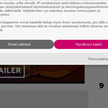
6
i sivuista, joilla vierailit, IP-osoitteestasi sekä laitteesi ominaisuuksista
an yksityiskohtaisesti käyttötarkoituksiin ja teknologiakumppaneihimm
la välilehdellä. Hylkääminen voi vaikuttaa sivuston toimivuuteen ja
yyteen.
knologiamme voivat käsitellä tietoja myös ilman suostumusta, jos niillä o
u peruste. Voit vastustaa tätä tai muuttaa asetuksiasi milloin tahansa se
7
lä.
Omat valintani
Hyväksyn kaikki
8
Tietosuojak
9