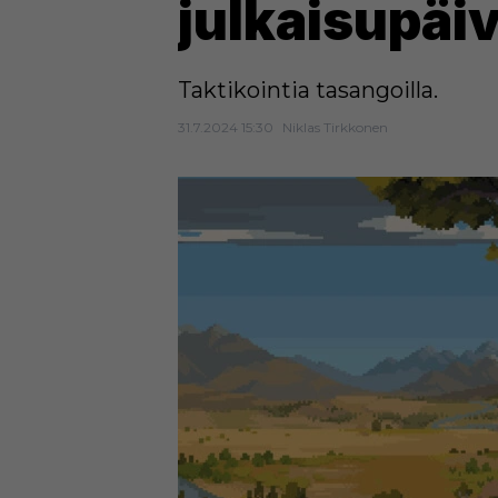
julkaisupäi
Taktikointia tasangoilla.
31.7.2024 15:30
Niklas Tirkkonen