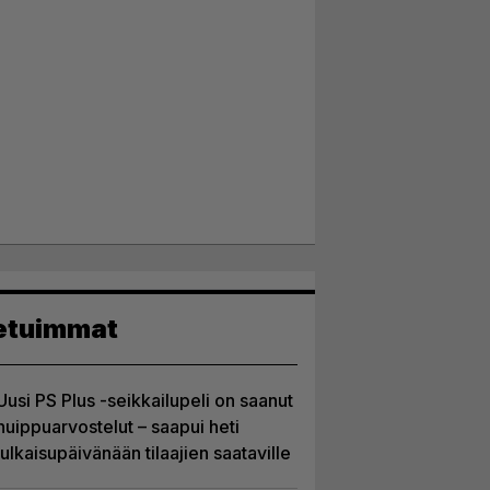
etuimmat
Uusi PS Plus -seikkailupeli on saanut
huippuarvostelut – saapui heti
julkaisupäivänään tilaajien saataville