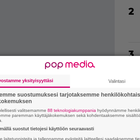
2
3
4
vostamme yksityisyyttäsi
Valintasi
semme suostumuksesi tarjotaksemme henkilökohtai
ökokemuksen
lellisesti valitsemamme
88 teknologiakumppania
hyödynnämme henkilö
5
semme paremman käyttäjäkokemuksen sekä kohdentaaksemme sisältöä
a.
ällä suostut tietojesi käyttöön seuraavasti
laitetunnisteita ja tallennamme evästeitä laitteellesi saadaksemme tie