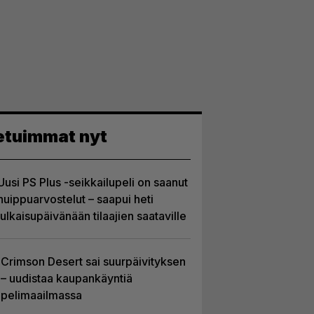
etuimmat nyt
Uusi PS Plus -seikkailupeli on saanut
huippuarvostelut – saapui heti
julkaisupäivänään tilaajien saataville
Crimson Desert sai suurpäivityksen
– uudistaa kaupankäyntiä
pelimaailmassa