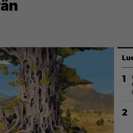
vän
Lu
1
2