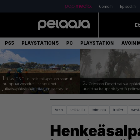
Como.fi
Episodi.fi
E
PS5
PLAYSTATION 5
PC
PLAYSTATION
AVOIN 
1.
Uusi PS Plus -seikkailupeli on saanut
2.
huippuarvostelut – saapui heti
Crimson Desert sai suurpäivi
julkaisupäivänään tilaajien saataville
uudistaa kaupankäyntiä pelim
Arco
seikkailu
toiminta
traileri
west
Henkeäsalpa