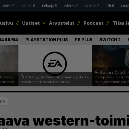
Voice.fi
Soundi.fi
Pelaaja.fi
Inferno.fi
Rumba.fi
Tilt.fi
Metel
tusivu
Uutiset
Arvostelut
Podcast
Tilaa l
MAAILMA
PLAYSTATION PLUS
PS PLUS
SWITCH 2
4.
Baldur’s Gate 3 -k
3.
tyksen –
EA myytiin Saudi-Arabiaan – yhtiöltä
vuosipäivän kunniaksi
aailmassa
odotetaan massairtisanomisia
pelaajien erikoisista 
ern
ava western-toimin