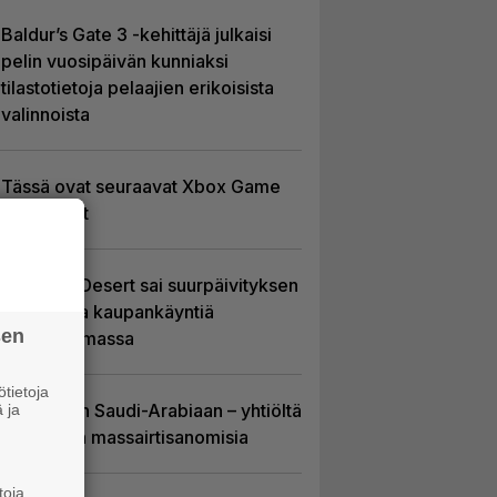
Baldur’s Gate 3 -kehittäjä julkaisi
pelin vuosipäivän kunniaksi
tilastotietoja pelaajien erikoisista
valinnoista
Tässä ovat seuraavat Xbox Game
Pass -pelit
Crimson Desert sai suurpäivityksen
– uudistaa kaupankäyntiä
sen
pelimaailmassa
tietoja
EA myytiin Saudi-Arabiaan – yhtiöltä
 ja
odotetaan massairtisanomisia
toja