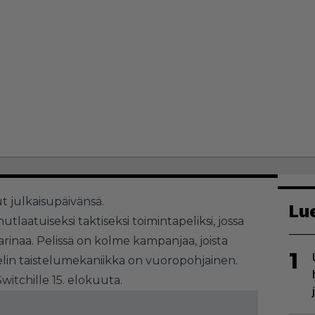
t julkaisupäivänsä.
Lu
tlaatuiseksi taktiseksi toimintapeliksi, jossa
inaa. Pelissä on kolme kampanjaa, joista
1
lin taistelumekaniikka on vuoropohjainen.
witchille 15. elokuuta.