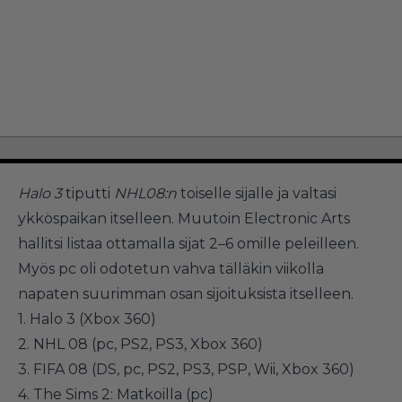
Halo 3
tiputti
NHL08:n
toiselle sijalle ja valtasi
ykköspaikan itselleen. Muutoin Electronic Arts
hallitsi listaa ottamalla sijat 2–6 omille peleilleen.
Myös pc oli odotetun vahva tälläkin viikolla
napaten suurimman osan sijoituksista itselleen.
1. Halo 3 (Xbox 360)
2. NHL 08 (pc, PS2, PS3, Xbox 360)
3. FIFA 08 (DS, pc, PS2, PS3, PSP, Wii, Xbox 360)
4. The Sims 2: Matkoilla (pc)