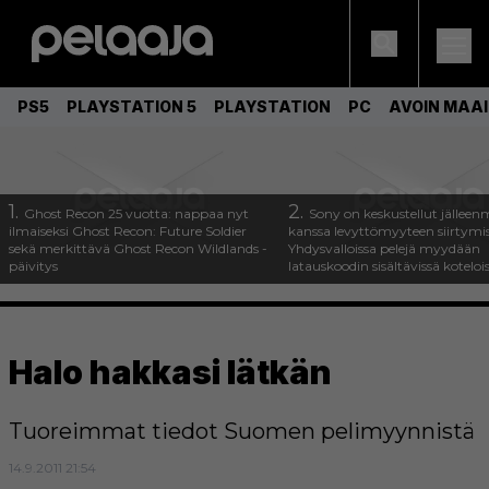
PS5
PLAYSTATION 5
PLAYSTATION
PC
AVOIN MAA
1.
2.
Ghost Recon 25 vuotta: nappaa nyt
Sony on keskustellut jälleen
ilmaiseksi Ghost Recon: Future Soldier
kanssa levyttömyyteen siirtymis
sekä merkittävä Ghost Recon Wildlands -
Yhdysvalloissa pelejä myydään
päivitys
latauskoodin sisältävissä koteloi
Halo hakkasi lätkän
Tuoreimmat tiedot Suomen pelimyynnistä
14.9.2011 21:54