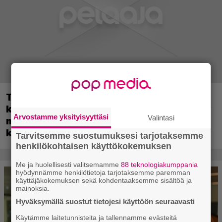
Tulevassa ajopelissä voi kokea
kyytipalveluyrittäjän arjen – jokaisella
Arvostamme yksityisyyttäsi
Valintasi
matkustajalla on oma hulvaton,
koskettava tai outo tarinansa
Tarvitsemme suostumuksesi tarjotaksemme
henkilökohtaisen käyttökokemuksen
Me ja huolellisesti valitsemamme
88 teknologiakumppania
hyödynnämme henkilötietoja tarjotaksemme paremman
käyttäjäkokemuksen sekä kohdentaaksemme sisältöä ja
mainoksia.
Hyväksymällä suostut tietojesi käyttöön seuraavasti
Käytämme laitetunnisteita ja tallennamme evästeitä