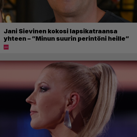
Jani Sievinen kokosi lapsikatraansa
yhteen – ”Minun suurin perintöni heille”