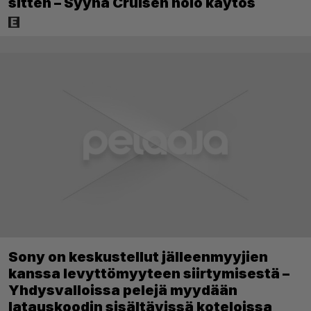
sitten – Syynä Cruisen nolo käytös
Sony on keskustellut jälleenmyyjien
kanssa levyttömyyteen siirtymisestä –
Yhdysvalloissa pelejä myydään
latauskoodin sisältävissä koteloissa