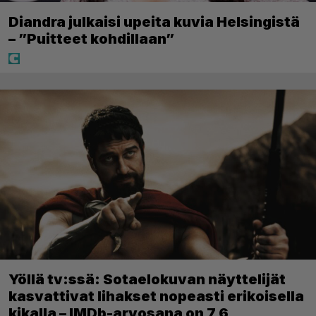
Diandra julkaisi upeita kuvia Helsingistä
– ”Puitteet kohdillaan”
Yöllä tv:ssä: Sotaelokuvan näyttelijät
kasvattivat lihakset nopeasti erikoisella
kikalla – IMDb-arvosana on 7,6