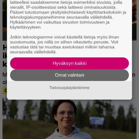
laitteellesi saadaksemme tietoja esimerkiksi sivuista, joilla
vierailit, IP-osoitteestasi sekä laitteesi ominaisuuksista.
Pääset tutustumaan yksityiskohtaisesti käyttötarkoituksiin ja
teknologiakumppaneihimme seuraavalla välilehdellä.
Hylkääminen voi vaikuttaa sivuston toimivuuteen ja
käytettävyyteen.
Jotkin teknologiamme voivat käsitellä tietoja myös ilman
suostumusta, jos niillä on siihen oikeutettu peruste. Voit
vastustaa tätä tai muuttaa asetuksiasi milloin tahansa
seuraavalla välilehdellä.
Hyväksyn kaikki
Omat valintani
Tietosuojakäytäntömme