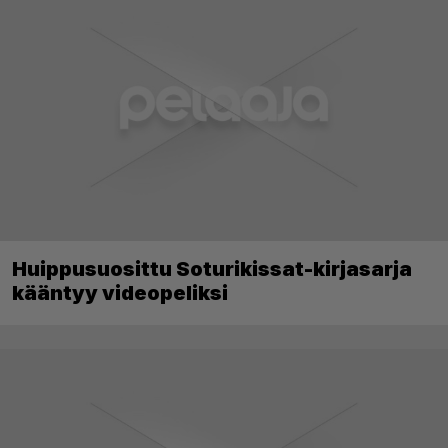
Huippusuosittu Soturikissat-kirjasarja
kääntyy videopeliksi