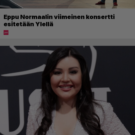
Eppu Normaalin viimeinen konsertti
esitetään Ylellä