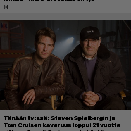
Tänään tv:ssä: Steven Spielbergin ja
Tom Cruisen kaveruus loppui 21 vuotta