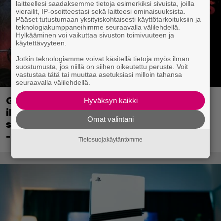
laitteellesi saadaksemme tietoja esimerkiksi sivuista, joilla
vierailit, IP-osoitteestasi sekä laitteesi ominaisuuksista.
Pääset tutustumaan yksityiskohtaisesti käyttötarkoituksiin ja
teknologiakumppaneihimme seuraavalla välilehdellä.
Hylkääminen voi vaikuttaa sivuston toimivuuteen ja
käytettävyyteen.
Jotkin teknologiamme voivat käsitellä tietoja myös ilman
suostumusta, jos niillä on siihen oikeutettu peruste. Voit
vastustaa tätä tai muuttaa asetuksiasi milloin tahansa
seuraavalla välilehdellä.
Ghost Recon 25 vuotta: nappaa nyt
Hyväksyn kaikki
ilmaiseksi Ghost Recon: Future Soldier
Omat valintani
sekä merkittävä Ghost Recon Wildlands
-päivitys
Tietosuojakäytäntömme