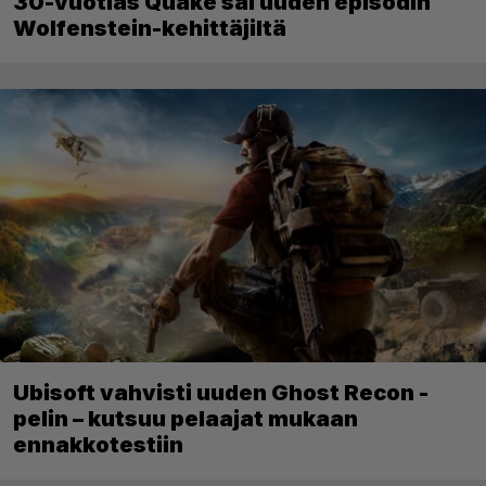
30-vuotias Quake sai uuden episodin
Wolfenstein-kehittäjiltä
Ubisoft vahvisti uuden Ghost Recon -
pelin – kutsuu pelaajat mukaan
ennakkotestiin