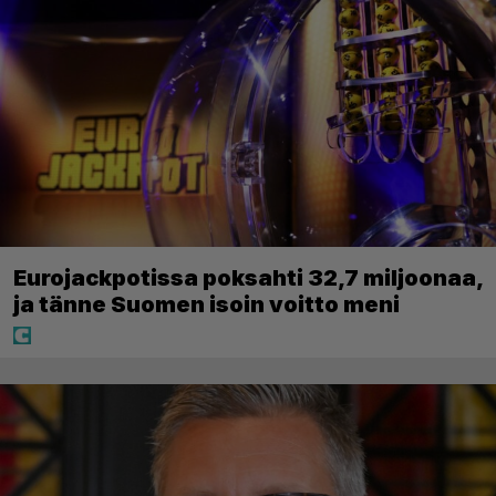
Eurojackpotissa poksahti 32,7 miljoonaa,
ja tänne Suomen isoin voitto meni