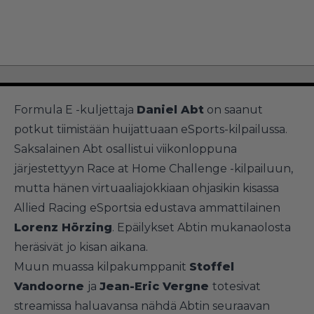
Formula E -kuljettaja
Daniel Abt
on saanut
potkut tiimistään huijattuaan eSports-kilpailussa.
Saksalainen Abt osallistui viikonloppuna
järjestettyyn Race at Home Challenge -kilpailuun,
mutta hänen virtuaaliajokkiaan ohjasikin kisassa
Allied Racing eSportsia edustava ammattilainen
Lorenz Hörzing
. Epäilykset Abtin mukanaolosta
heräsivät jo kisan aikana.
Muun muassa kilpakumppanit
Stoffel
Vandoorne
ja
Jean-Eric Vergne
totesivat
streamissa haluavansa nähdä Abtin seuraavan