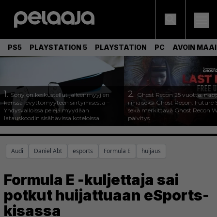
PS5
PLAYSTATION 5
PLAYSTATION
PC
AVOIN MAA
1.
2.
Sony on keskustellut jälleenmyyjien
Ghost Recon 25 vuotta: nap
kanssa levyttömyyteen siirtymisestä –
ilmaiseksi Ghost Recon: Future S
Yhdysvalloissa pelejä myydään
sekä merkittävä Ghost Recon Wi
latauskoodin sisältävissä koteloissa
päivitys
Audi
Daniel Abt
esports
Formula E
huijaus
Formula E -kuljettaja sai
potkut huijattuaan eSports-
kisassa