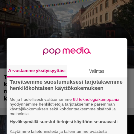
Arvostamme yksityisyyttäsi
Valintasi
Tulevassa ajopelissä voi kokea
Tarvitsemme suostumuksesi tarjotaksemme
kyytipalveluyrittäjän arjen – jokaisella
henkilökohtaisen käyttökokemuksen
matkustajalla on oma hulvaton,
koskettava tai outo tarinansa
Me ja huolellisesti valitsemamme
88 teknologiakumppania
hyödynnämme henkilötietoja tarjotaksemme paremman
käyttäjäkokemuksen sekä kohdentaaksemme sisältöä ja
mainoksia.
Hyväksymällä suostut tietojesi käyttöön seuraavasti
Käytämme laitetunnisteita ja tallennamme evästeitä