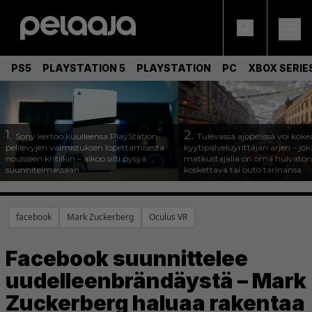
PS5
PLAYSTATION 5
PLAYSTATION
PC
XBOX SERIE
1.
2.
Sony kertoo kuulleensa PlayStation-
Tulevassa ajopelissä voi koke
pelilevyjen valmistuksen lopettamisesta
kyytipalveluyrittäjän arjen – joka
nousseen kritiikin – aikoo silti pysyä
matkustajalla on oma hulvaton
suunnitelmassaan
koskettava tai outo tarinansa
facebook
Mark Zuckerberg
Oculus VR
Facebook suunnittelee
uudelleenbrändäystä – Mark
Zuckerberg haluaa rakentaa