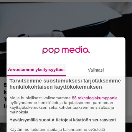
Arvostamme yksityisyyttäsi
Valintasi
Tarvitsemme suostumuksesi tarjotaksemme
Sony on keskustellut jälleenmyyjien
henkilökohtaisen käyttökokemuksen
kanssa levyttömyyteen siirtymisestä –
Me ja huolellisesti valitsemamme
88 teknologiakumppania
Yhdysvalloissa pelejä myydään
hyödynnämme henkilötietoja tarjotaksemme paremman
latauskoodin sisältävissä koteloissa
käyttäjäkokemuksen sekä kohdentaaksemme sisältöä ja
mainoksia.
Hyväksymällä suostut tietojesi käyttöön seuraavasti
Käytämme laitetunnisteita ja tallennamme evästeitä