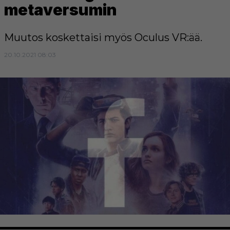
metaversumin
Muutos koskettaisi myös Oculus VR:ää.
20.10.2021 08:03