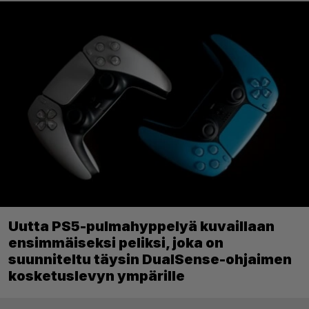
Uutta PS5-pulmahyppelyä kuvaillaan
ensimmäiseksi peliksi, joka on
suunniteltu täysin DualSense-ohjaimen
kosketuslevyn ympärille