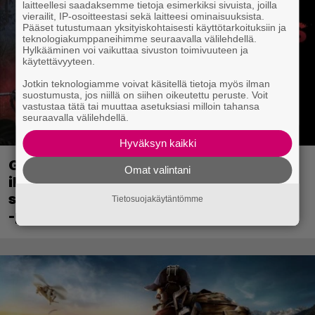
laitteellesi saadaksemme tietoja esimerkiksi sivuista, joilla
vierailit, IP-osoitteestasi sekä laitteesi ominaisuuksista.
Pääset tutustumaan yksityiskohtaisesti käyttötarkoituksiin ja
teknologiakumppaneihimme seuraavalla välilehdellä.
Hylkääminen voi vaikuttaa sivuston toimivuuteen ja
käytettävyyteen.
Jotkin teknologiamme voivat käsitellä tietoja myös ilman
suostumusta, jos niillä on siihen oikeutettu peruste. Voit
vastustaa tätä tai muuttaa asetuksiasi milloin tahansa
seuraavalla välilehdellä.
Hyväksyn kaikki
Ghost Recon 25 vuotta: nappaa nyt
Omat valintani
ilmaiseksi Ghost Recon: Future Soldier
sekä merkittävä Ghost Recon Wildlands
Tietosuojakäytäntömme
-päivitys