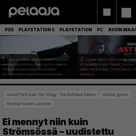
PS5
PLAYSTATION 5
PLAYSTATION
PC
AVOIN MAA
1.
2.
Sony on keskustellut jälleenmyyjien
Ghost Recon 25 vuotta: nap
kanssa levyttömyyteen siirtymisestä –
ilmaiseksi Ghost Recon: Future S
Yhdysvalloissa pelejä myydään
sekä merkittävä Ghost Recon Wi
latauskoodin sisältävissä koteloissa
päivitys
Grand Theft Auto: The Trilogy - The Definitive Edition
rockstar games
Rockstar Games Launcher
Ei mennyt niin kuin
Strömsössä – uudistettu