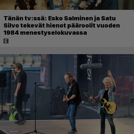
Tänän tv:ssä: Esko Salminen ja Satu
Silvo tekevät hienot pääroolit vuoden
1984 menestyselokuvassa