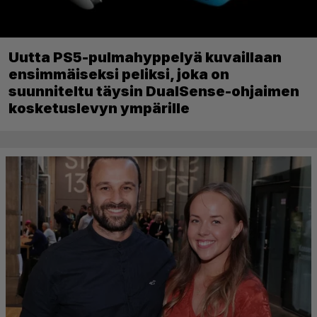
Uutta PS5-pulmahyppelyä kuvaillaan
ensimmäiseksi peliksi, joka on
suunniteltu täysin DualSense-ohjaimen
kosketuslevyn ympärille