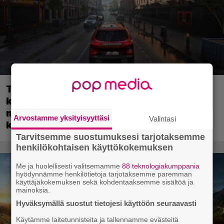
Tulevassa ajopelissä voi kokea
kyytipalveluyrittäjän arjen – jokaisella
matkustajalla on oma hulvaton,
Arvostamme yksityisyyttäsi
Valintasi
koskettava tai outo tarinansa
Tarvitsemme suostumuksesi tarjotaksemme
henkilökohtaisen käyttökokemuksen
Me ja huolellisesti valitsemamme
88 teknologiakumppania
hyödynnämme henkilötietoja tarjotaksemme paremman
käyttäjäkokemuksen sekä kohdentaaksemme sisältöä ja
mainoksia.
Hyväksymällä suostut tietojesi käyttöön seuraavasti
Käytämme laitetunnisteita ja tallennamme evästeitä