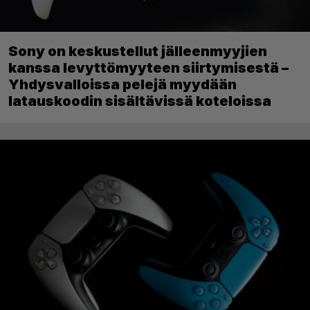
Sony on keskustellut jälleenmyyjien
kanssa levyttömyyteen siirtymisestä –
Yhdysvalloissa pelejä myydään
latauskoodin sisältävissä koteloissa