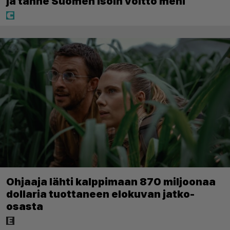
ja tänne Suomen isoin voitto meni
Ohjaaja lähti kalppimaan 870 miljoonaa
dollaria tuottaneen elokuvan jatko-
osasta