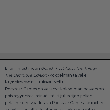
Eilen ilmestyneen
Grand Theft Auto: The Trilogy –
The Definitive Edition
-kokoelman taival ei
käynnistynyt ruusuisesti pc:llä.
Rockstar Games on vetänyt kokoelman pc-version
pois myynnistä, minkä lisäksi julkaisijan pelien
pelaamiseen vaadittava Rockstar Games Launcher
-sovellus on ollut käytännössä koko perjantain