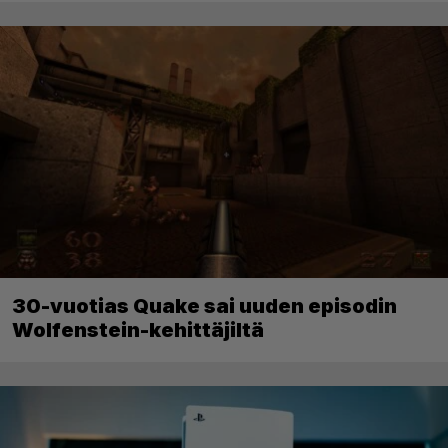
30-vuotias Quake sai uuden episodin
Wolfenstein-kehittäjiltä