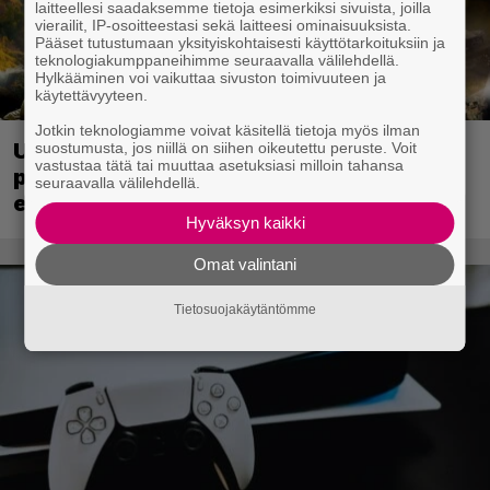
laitteellesi saadaksemme tietoja esimerkiksi sivuista, joilla
vierailit, IP-osoitteestasi sekä laitteesi ominaisuuksista.
Pääset tutustumaan yksityiskohtaisesti käyttötarkoituksiin ja
teknologiakumppaneihimme seuraavalla välilehdellä.
Hylkääminen voi vaikuttaa sivuston toimivuuteen ja
käytettävyyteen.
Jotkin teknologiamme voivat käsitellä tietoja myös ilman
Ubisoft vahvisti uuden Ghost Recon -
suostumusta, jos niillä on siihen oikeutettu peruste. Voit
vastustaa tätä tai muuttaa asetuksiasi milloin tahansa
pelin – kutsuu pelaajat mukaan
seuraavalla välilehdellä.
ennakkotestiin
Hyväksyn kaikki
Omat valintani
Tietosuojakäytäntömme