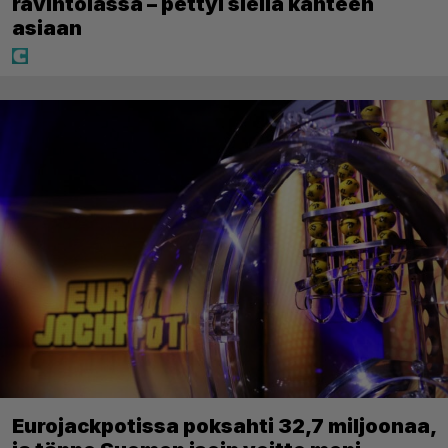
ravintolassa – pettyi siellä kahteen
asiaan
Eurojackpotissa poksahti 32,7 miljoonaa,