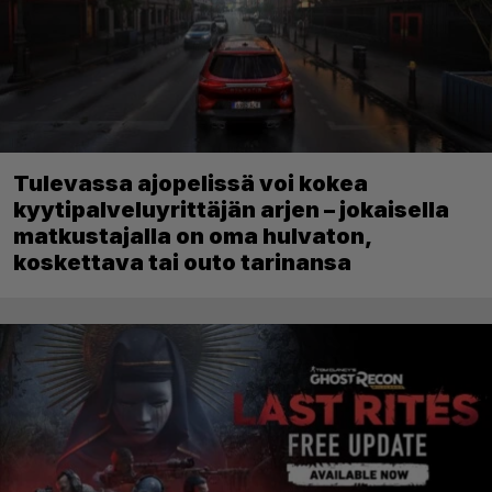
Tulevassa ajopelissä voi kokea
kyytipalveluyrittäjän arjen – jokaisella
matkustajalla on oma hulvaton,
koskettava tai outo tarinansa