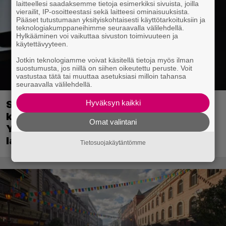
laitteellesi saadaksemme tietoja esimerkiksi sivuista, joilla
vierailit, IP-osoitteestasi sekä laitteesi ominaisuuksista.
Pääset tutustumaan yksityiskohtaisesti käyttötarkoituksiin ja
teknologiakumppaneihimme seuraavalla välilehdellä.
Hylkääminen voi vaikuttaa sivuston toimivuuteen ja
käytettävyyteen.
Jotkin teknologiamme voivat käsitellä tietoja myös ilman
suostumusta, jos niillä on siihen oikeutettu peruste. Voit
vastustaa tätä tai muuttaa asetuksiasi milloin tahansa
seuraavalla välilehdellä.
Sony on keskustellut jälleenmyyjien
Hyväksyn kaikki
kanssa levyttömyyteen siirtymisestä –
Omat valintani
Yhdysvalloissa pelejä myydään
latauskoodin sisältävissä koteloissa
Tietosuojakäytäntömme