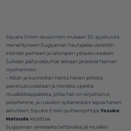
Square Enixin lausunnon mukaan 30. syyskuuta
menehtyneen Sugiyaman hautajaisia vietettiin
intiimisti perheen ja lähimpien ystävien kesken.
Julkiset jäähyväisjuhlat aiotaan järjestää hieman
myöhemmin.
– Kiitän ja kunnioitan häntä hänen pitkistä
palvelusvuosistaan ja monista upeista
musiikkikappaleista, jotka hän on kirjoittanut
peleihimme, ja rukoilen sydämestäni lepoa hänen
sielulleen, Square Enixin puheenjohtaja
Yosuke
Matsuda
kirjoittaa.
Sugiyaman viimeiseksi tehtäväksi jäi musiikin