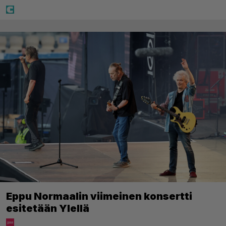
Eppu Normaalin viimeinen konsertti
esitetään Ylellä