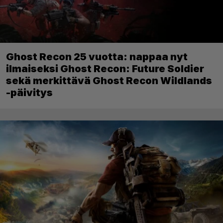
Ghost Recon 25 vuotta: nappaa nyt
ilmaiseksi Ghost Recon: Future Soldier
sekä merkittävä Ghost Recon Wildlands
-päivitys