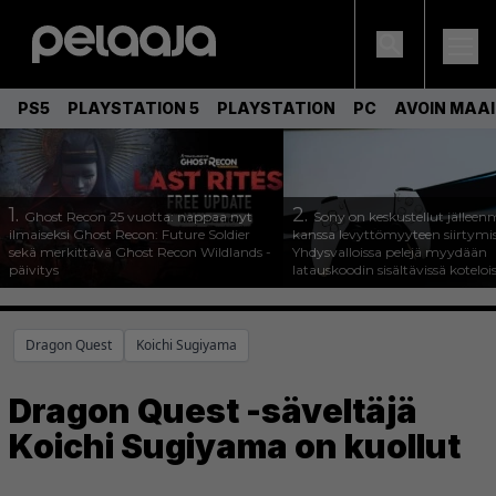
PS5
PLAYSTATION 5
PLAYSTATION
PC
AVOIN MAA
1.
2.
Ghost Recon 25 vuotta: nappaa nyt
Sony on keskustellut jälleen
ilmaiseksi Ghost Recon: Future Soldier
kanssa levyttömyyteen siirtymis
sekä merkittävä Ghost Recon Wildlands -
Yhdysvalloissa pelejä myydään
päivitys
latauskoodin sisältävissä koteloi
Dragon Quest
Koichi Sugiyama
Dragon Quest -säveltäjä
Koichi Sugiyama on kuollut