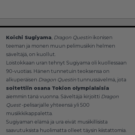
Koichi Sugiyama
,
Dragon Questin
ikonisen
teeman ja monen muun pelimusiikin helmen
säveltäjä, on kuollut.
Loistokkaan uran tehnyt Sugiyama oli kuollessaan
90-vuotias. Hänen tunnetuin teoksensa on
alkuperäisen
Dragon Questin
tunnussävelmä, jota
soitettiin osana Tokion olympialaisia
aiemmin tänä vuonna. Säveltäjä kirjoitti
Dragon
Quest
-pelisarjalle yhteensä yli 500
musiikkikappaletta.
Sugiyaman elämä ja ura eivät musiikillisista
saavutuksista huolimatta olleet täysin kiistattomia.