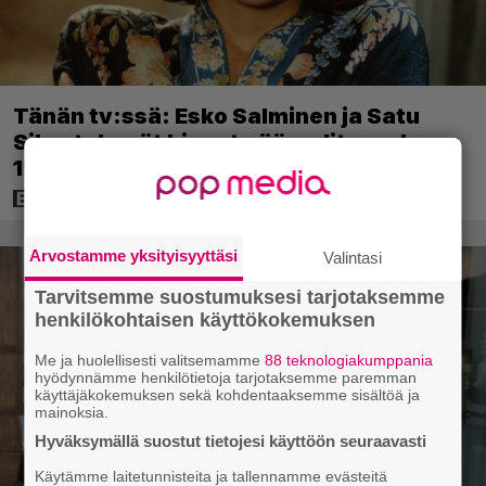
Tänän tv:ssä: Esko Salminen ja Satu
Silvo tekevät hienot pääroolit vuoden
1984 menestyselokuvassa
Arvostamme yksityisyyttäsi
Valintasi
Tarvitsemme suostumuksesi tarjotaksemme
henkilökohtaisen käyttökokemuksen
Me ja huolellisesti valitsemamme
88 teknologiakumppania
hyödynnämme henkilötietoja tarjotaksemme paremman
käyttäjäkokemuksen sekä kohdentaaksemme sisältöä ja
mainoksia.
Hyväksymällä suostut tietojesi käyttöön seuraavasti
Käytämme laitetunnisteita ja tallennamme evästeitä