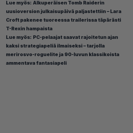
Lue myös:
Alkuperäisen Tomb Raiderin
uusioversion julkaisupäivä paljastettiin – Lara
Croft pakenee tuoreessa trailerissa täpärästi
T-Rexin hampaista
Lue myös:
PC-pelaajat saavat rajoitetun ajan
kaksi strategiapeliä ilmaiseksi – tarjolla
merirosvo-roguelite ja 90-luvun klassikoista
ammentava fantasiapeli