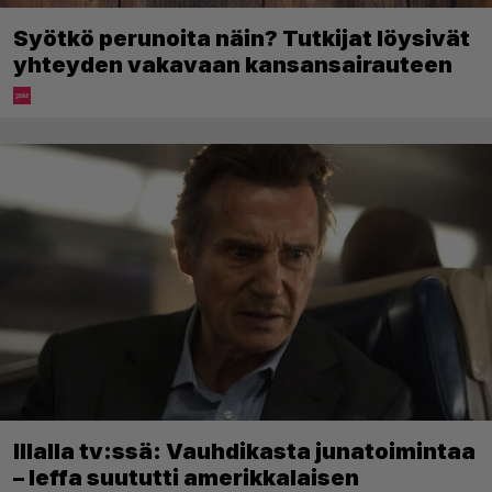
Syötkö perunoita näin? Tutkijat löysivät
yhteyden vakavaan kansansairauteen
Illalla tv:ssä: Vauhdikasta junatoimintaa
– leffa suututti amerikkalaisen