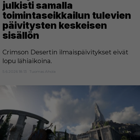
julkisti samalla
toimintaseikkailun tulevien
päivitysten keskeisen
sisällön
Crimson Desertin ilmaispäivitykset eivät
lopu lähiaikoina.
5.6.2026 18:13
Tuomas Ahola