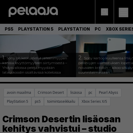
PS5
PLAYSTATION 5
PLAYSTATION
PC
XBOX SERIE
1.
2.
Sony on keskustellut jälleenmyyjien
Sony kertoo kuulleensa Play
kanssa levyttömyyteen siirtymisestä –
pelilevyjen valmistuksen lopett
Yhdysvalloissa pelejä myydään
nousseen kritiikin – aikoo silti p
latauskoodin sisältävissä koteloissa
suunnitelmassaan
avoin maailma
Crimson Desert
lisäosa
pc
Pearl Abyss
PlayStation 5
ps5
toimintaseikkailu
Xbox Series X/S
Crimson Desertin lisäosan
kehitys vahvistui – studio