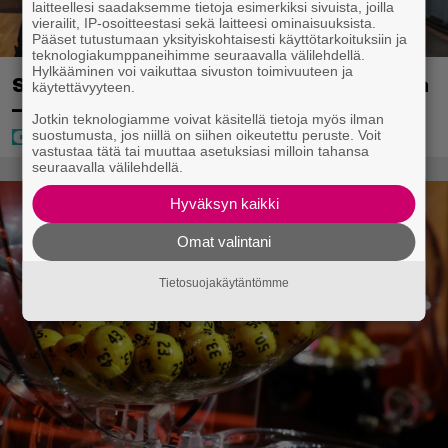
laitteellesi saadaksemme tietoja esimerkiksi sivuista, joilla
vierailit, IP-osoitteestasi sekä laitteesi ominaisuuksista.
Pääset tutustumaan yksityiskohtaisesti käyttötarkoituksiin ja
teknologiakumppaneihimme seuraavalla välilehdellä.
Hylkääminen voi vaikuttaa sivuston toimivuuteen ja
Sara ja Mikko Parikka etsivät uutta kotia
käytettävyyteen.
– ”Seuraavaan kotiin tämmöinen”
Jotkin teknologiamme voivat käsitellä tietoja myös ilman
suostumusta, jos niillä on siihen oikeutettu peruste. Voit
vastustaa tätä tai muuttaa asetuksiasi milloin tahansa
seuraavalla välilehdellä.
Hyväksyn kaikki
Omat valintani
Tietosuojakäytäntömme