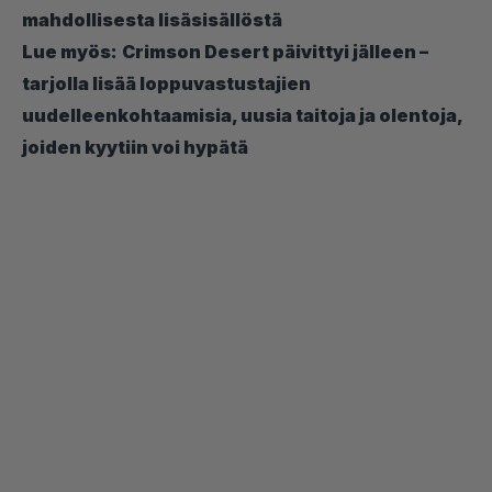
mahdollisesta lisäsisällöstä
Lue myös:
Crimson Desert päivittyi jälleen –
tarjolla lisää loppuvastustajien
uudelleenkohtaamisia, uusia taitoja ja olentoja,
joiden kyytiin voi hypätä