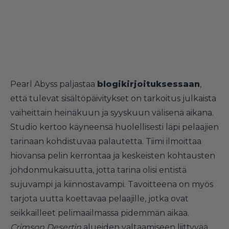
Pearl Abyss paljastaa
blogikirjoituksessaan
,
että tulevat sisältöpäivitykset on tarkoitus julkaista
vaiheittain heinäkuun ja syyskuun välisenä aikana.
Studio kertoo käyneensä huolellisesti läpi pelaajien
tarinaan kohdistuvaa palautetta. Tiimi ilmoittaa
hiovansa pelin kerrontaa ja keskeisten kohtausten
johdonmukaisuutta, jotta tarina olisi entistä
sujuvampi ja kiinnostavampi. Tavoitteena on myös
tarjota uutta koettavaa pelaajille, jotka ovat
seikkailleet pelimaailmassa pidemmän aikaa.
Crimson Desertin
alueiden valtaamiseen liittyvää