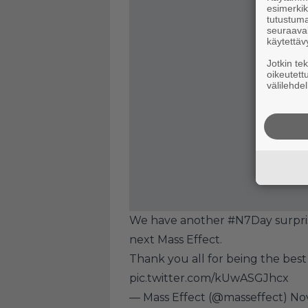
esimerkiks
tutustuma
seuraaval
käytettäv
Jotkin te
oikeutett
välilehdel
We have another
#N7Day
surpri
next Mass Effect.
Thank you all for being the best 
pic.twitter.com/kUwASGJhcx
— Mass Effect (@masseffect)
No