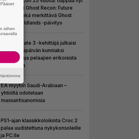
Ghost Recon 25 vuotta: nappaa nyt
. Pääset
ilmaiseksi Ghost Recon: Future
e
Soldier sekä merkittävä Ghost
Recon Wildlands -päivitys
n siihen
uraavalla
Baldur’s Gate 3 -kehittäjä julkaisi
pelin vuosipäivän kunniaksi
tilastotietoja pelaajien erikoisista
valinnoista
äytäntömme
EA myytiin Saudi-Arabiaan –
yhtiöltä odotetaan
massairtisanomisia
PS1-ajan klassikkoloikinta Croc 2
palaa uudistettuna nykykonsoleille
ja PC:lle