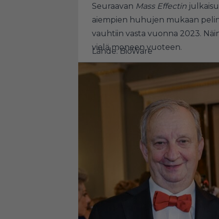
Seuraavan
Mass Effectin
julkaisu
aiempien huhujen mukaan pelin 
vauhtiin vasta vuonna 2023. Näin
vielä moneen vuoteen.
Lähde: BioWare