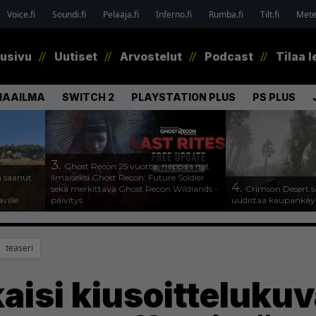
Voice.fi
Soundi.fi
Pelaaja.fi
Inferno.fi
Rumba.fi
Tilt.fi
Metel
tusivu
Uutiset
Arvostelut
Podcast
Tilaa l
MAAILMA
SWITCH 2
PLAYSTATION PLUS
PS PLUS
3.
Ghost Recon 25 vuotta: nappaa nyt
n saanut
ilmaiseksi Ghost Recon: Future Soldier
4.
sekä merkittävä Ghost Recon Wildlands -
Crimson Desert s
ville
päivitys
uudistaa kaupankäy
teaseri
aisi kiusoitteluku