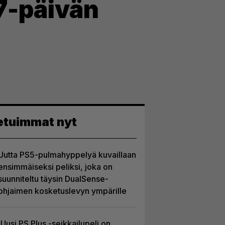
7-päivän
etuimmat nyt
Uutta PS5-pulmahyppelyä kuvaillaan
ensimmäiseksi peliksi, joka on
suunniteltu täysin DualSense-
ohjaimen kosketuslevyn ympärille
Uusi PS Plus -seikkailupeli on