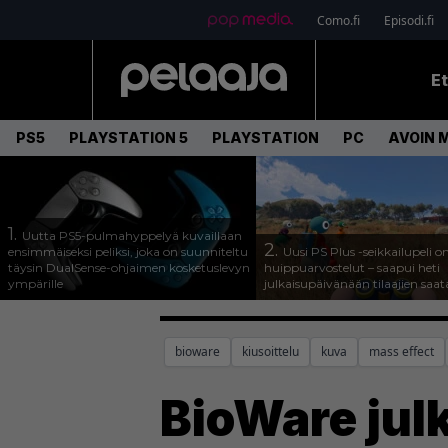
Como.fi
Episodi.fi
E
PS5
PLAYSTATION 5
PLAYSTATION
PC
AVOIN 
1.
Uutta PS5-pulmahyppelyä kuvaillaan
2.
ensimmäiseksi peliksi, joka on suunniteltu
Uusi PS Plus -seikkailupeli o
täysin DualSense-ohjaimen kosketuslevyn
huippuarvostelut – saapui heti
ympärille
julkaisupäivänään tilaajien saata
bioware
kiusoittelu
kuva
mass effect
BioWare julk