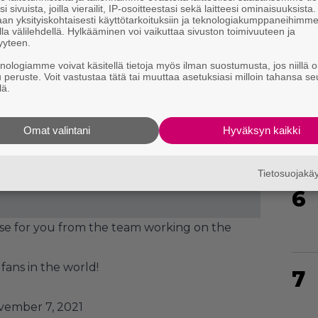
4
i sivuista, joilla vierailit, IP-osoitteestasi sekä laitteesi ominaisuuksista
an yksityiskohtaisesti käyttötarkoituksiin ja teknologiakumppaneihimm
la välilehdellä. Hylkääminen voi vaikuttaa sivuston toimivuuteen ja
yyteen.
knologiamme voivat käsitellä tietoja myös ilman suostumusta, jos niillä o
u peruste. Voit vastustaa tätä tai muuttaa asetuksiasi milloin tahansa se
lä.
5
Omat valintani
Hyväksyn kaikki
Tietosuojak
6
se for you from the team working on the
fans in the world!
7
vember 7, 2021