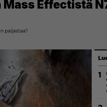
 Mass Effectistä N
n paljastaa?
Lu
1