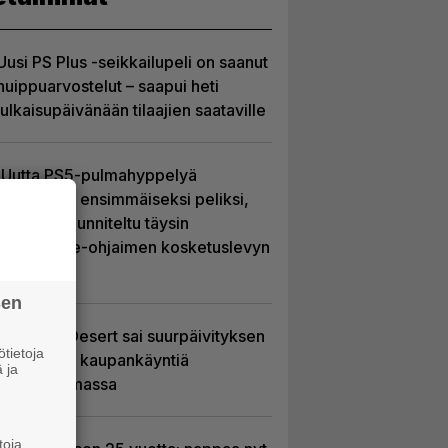
Uusi PS Plus -seikkailupeli on saanut
huippuarvostelut – saapui heti
julkaisupäivänään tilaajien saataville
Uutta PS5-pulmahyppelyä
kuvaillaan ensimmäiseksi peliksi,
joka on suunniteltu täysin
DualSense-ohjaimen kosketuslevyn
ympärille
sen
Crimson Desert sai suurpäivityksen
tietoja
– uudistaa kaupankäyntiä
 ja
pelimaailmassa
toja