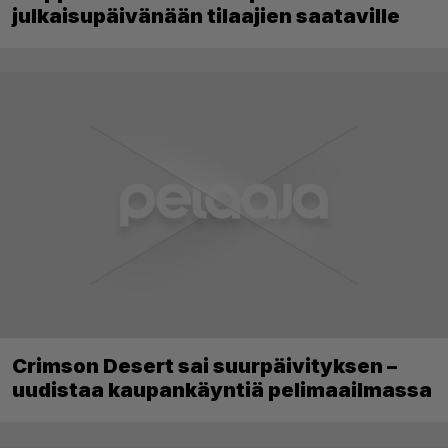
julkaisupäivänään tilaajien saataville
Crimson Desert sai suurpäivityksen –
uudistaa kaupankäyntiä pelimaailmassa