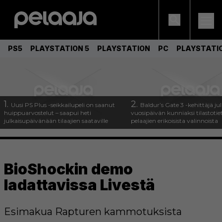
PS5
PLAYSTATION 5
PLAYSTATION
PC
PLAYSTATI
1.
2.
Uusi PS Plus -seikkailupeli on saanut
Baldur’s Gate 3 -kehittäjä jul
huippuarvostelut – saapui heti
vuosipäivän kunniaksi tilastotie
julkaisupäivänään tilaajien saataville
pelaajien erikoisista valinnoista
BioShockin demo
ladattavissa Livestä
Esimakua Rapturen kammotuksista