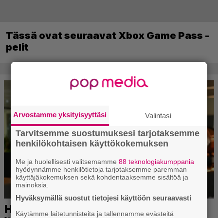
Tässä ovat seuraavat Xbox Game Pass -
pelit
Arvostamme yksityisyyttäsi
Valintasi
Tarvitsemme suostumuksesi tarjotaksemme
henkilökohtaisen käyttökokemuksen
Me ja huolellisesti valitsemamme
88 teknologiakumppania
hyödynnämme henkilötietoja tarjotaksemme paremman
käyttäjäkokemuksen sekä kohdentaaksemme sisältöä ja
mainoksia.
Hyväksymällä suostut tietojesi käyttöön seuraavasti
Käytämme laitetunnisteita ja tallennamme evästeitä