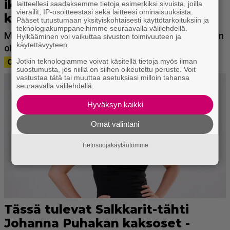
laitteellesi saadaksemme tietoja esimerkiksi sivuista, joilla
vierailit, IP-osoitteestasi sekä laitteesi ominaisuuksista.
Pääset tutustumaan yksityiskohtaisesti käyttötarkoituksiin ja
teknologiakumppaneihimme seuraavalla välilehdellä.
Hylkääminen voi vaikuttaa sivuston toimivuuteen ja
käytettävyyteen.
Jotkin teknologiamme voivat käsitellä tietoja myös ilman
suostumusta, jos niillä on siihen oikeutettu peruste. Voit
vastustaa tätä tai muuttaa asetuksiasi milloin tahansa
seuraavalla välilehdellä.
Hyväksyn kaikki
Omat valintani
Tietosuojakäytäntömme