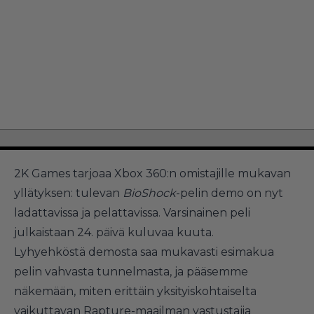
2K Games tarjoaa Xbox 360:n omistajille mukavan
yllätyksen: tulevan
BioShock
-pelin demo on nyt
ladattavissa ja pelattavissa. Varsinainen peli
julkaistaan 24. päivä kuluvaa kuuta.
Lyhyehköstä demosta saa mukavasti esimakua
pelin vahvasta tunnelmasta, ja pääsemme
näkemään, miten erittäin yksityiskohtaiselta
vaikuttavan Rapture-maailman vastustajia