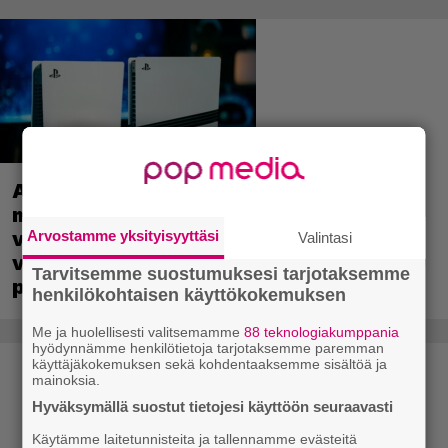
Aktiivisten PlayStation-käyttäjien
määrä nousi vuodentakaiseen
verrattuna – Sonyn
Arvostamme yksityisyyttäsi
Valintasi
verkkopalveluliiketoiminta kasvoi yli 20
Tarvitsemme suostumuksesi tarjotaksemme
prosenttia
henkilökohtaisen käyttökokemuksen
Me ja huolellisesti valitsemamme
88 teknologiakumppania
hyödynnämme henkilötietoja tarjotaksemme paremman
käyttäjäkokemuksen sekä kohdentaaksemme sisältöä ja
mainoksia.
Hyväksymällä suostut tietojesi käyttöön seuraavasti
Käytämme laitetunnisteita ja tallennamme evästeitä