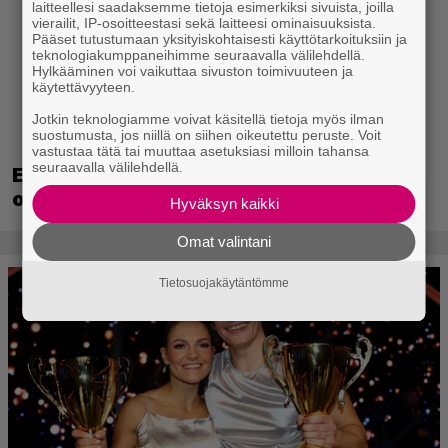
laitteellesi saadaksemme tietoja esimerkiksi sivuista, joilla
vierailit, IP-osoitteestasi sekä laitteesi ominaisuuksista.
Pääset tutustumaan yksityiskohtaisesti käyttötarkoituksiin ja
teknologiakumppaneihimme seuraavalla välilehdellä.
Hylkääminen voi vaikuttaa sivuston toimivuuteen ja
käytettävyyteen.
Jotkin teknologiamme voivat käsitellä tietoja myös ilman
suostumusta, jos niillä on siihen oikeutettu peruste. Voit
vastustaa tätä tai muuttaa asetuksiasi milloin tahansa
seuraavalla välilehdellä.
EA myytiin Saudi-Arabiaan – yhtiöltä
odotetaan massairtisanomisia
Hyväksyn kaikki
Omat valintani
Tietosuojakäytäntömme