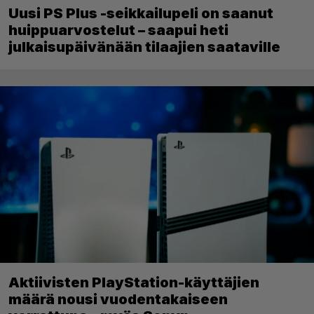
Uusi PS Plus -seikkailupeli on saanut
huippuarvostelut – saapui heti
julkaisupäivänään tilaajien saataville
Aktiivisten PlayStation-käyttäjien
määrä nousi vuodentakaiseen