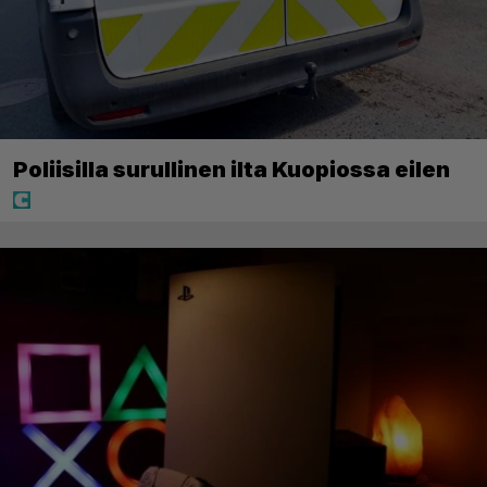
Poliisilla surullinen ilta Kuopiossa eilen