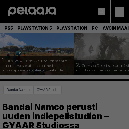
PS5
PLAYSTATION 5
PLAYSTATION
PC
AVOIN MAA
1.
Uusi PS Plus -seikkailupeli on saanut
2.
huippuarvostelut – saapui heti
Crimson Desert sai suurpäivi
julkaisupäivänään tilaajien saataville
uudistaa kaupankäyntiä pelim
Bandai Namco
GYAAR Studio
Bandai Namco perusti
uuden indiepelistudion –
GYAAR Studiossa