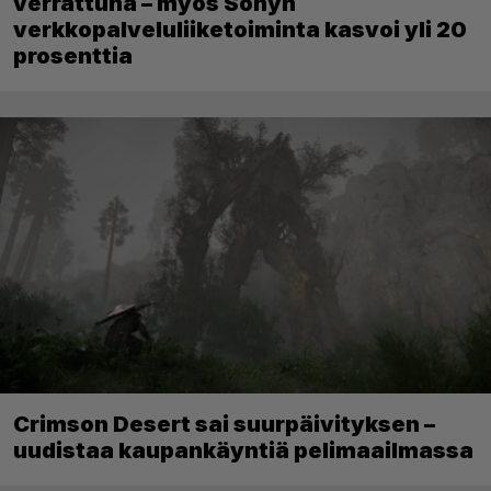
verrattuna – myös Sonyn
verkkopalveluliiketoiminta kasvoi yli 20
prosenttia
Crimson Desert sai suurpäivityksen –
uudistaa kaupankäyntiä pelimaailmassa