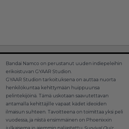
Bandai Namco on perustanut uuden indiepeleihin
erikoistuvan GYAAR Studion.
GYAAR Studion tarkoituksena on auttaa nuorta
henkilökuntaa kehittymään huippuunsa
pelintekijöinä. Tämä uskotaan saavutettavan
antamalla kehittäjille vapaat kädet ideoiden
ilmaisun suhteen. Tavoitteena on toimittaa yksi peli
vuodessa, ja niistä ensimmäinen on Phoenixxin
julkaisema jo aiemmin paljastettu
Survival Quiz