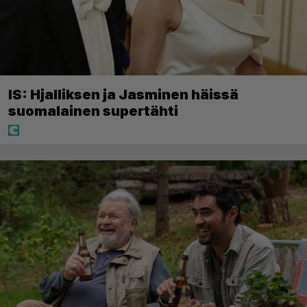
IS: Hjalliksen ja Jasminen häissä
suomalainen supertähti