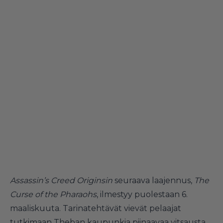
Assassin’s Creed Originsin
seuraava laajennus,
The
Curse of the Pharaohs
, ilmestyy puolestaan 6.
maaliskuuta. Tarinatehtävät vievät pelaajat
tutkimaan Theban kaupunkia piinaavaa vitsausta,