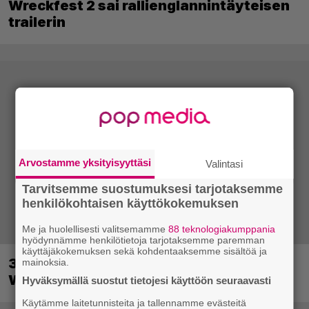
Wreckfest 2 sai rallienglannintäyteisen
trailerin
Arvostamme yksityisyyttäsi
Valintasi
Tarvitsemme suostumuksesi tarjotaksemme
henkilökohtaisen käyttökokemuksen
Me ja huolellisesti valitsemamme
88 teknologiakumppania
hyödynnämme henkilötietoja tarjotaksemme paremman
käyttäjäkokemuksen sekä kohdentaaksemme sisältöä ja
30-vuotias Quake sai uuden episodin
mainoksia.
Wolfenstein-kehittäjiltä
Hyväksymällä suostut tietojesi käyttöön seuraavasti
Käytämme laitetunnisteita ja tallennamme evästeitä