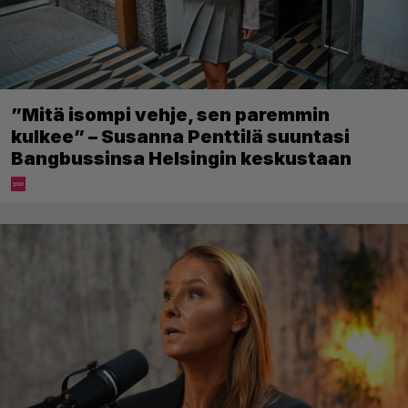
”Mitä isompi vehje, sen paremmin
kulkee” – Susanna Penttilä suuntasi
Bangbussinsa Helsingin keskustaan