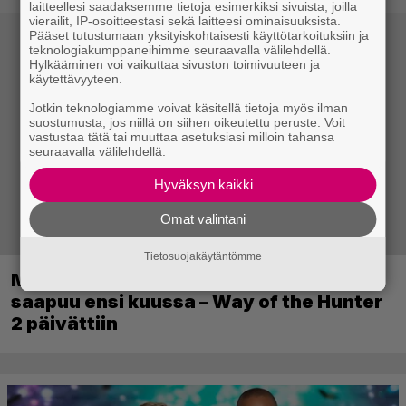
laitteellesi saadaksemme tietoja esimerkiksi sivuista, joilla
vierailit, IP-osoitteestasi sekä laitteesi ominaisuuksista.
Pääset tutustumaan yksityiskohtaisesti käyttötarkoituksiin ja
teknologiakumppaneihimme seuraavalla välilehdellä.
Hylkääminen voi vaikuttaa sivuston toimivuuteen ja
käytettävyyteen.
Jotkin teknologiamme voivat käsitellä tietoja myös ilman
suostumusta, jos niillä on siihen oikeutettu peruste. Voit
vastustaa tätä tai muuttaa asetuksiasi milloin tahansa
seuraavalla välilehdellä.
Hyväksyn kaikki
Omat valintani
Tietosuojakäytäntömme
Metsästyssimulaattorin jatko-osa
saapuu ensi kuussa – Way of the Hunter
2 päivättiin