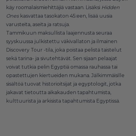
käy roomalaismiehittäjiä vastaan. Lisäksi
Hidden
Ones
kasvattaa tasokaton 45:een, lisää uusia
varusteita, aseita ja ratsuja.
Tammikuun maksullista laajennusta seuraa
syyskuussa julkistettu väkivallaton ja ilmainen
Discovery Tour -tila, joka poistaa pelistä taistelut
sekä tarina- ja sivutehtävät. Sen sijaan pelaajat
voivat tutkia pelin Egyptiä omassa rauhassa tai
opastettujen kiertueiden mukana. Jälkimmäisille
sisältöä tuovat historioitsijat ja egyptologit, jotka
jakavat tietoutta aikakauden tapahtumista,
kulttuurista ja arkisista tapahtumista Egyptissä.