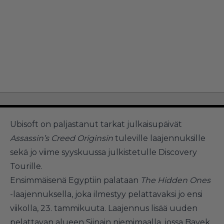
Ubisoft on paljastanut tarkat julkaisupäivät
Assassin’s Creed Originsin
tuleville laajennuksille
sekä jo viime syyskuussa julkistetulle Discovery
Tourille.
Ensimmäisenä Egyptiin palataan
The Hidden Ones
-laajennuksella, joka ilmestyy pelattavaksi jo ensi
viikolla, 23. tammikuuta. Laajennus lisää uuden
pelattavan alueen Siinain niemimaalla, jossa Bayek