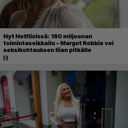
Nyt Netflixissä: 180 miljoonan
toimintaseikkailu – Margot Robbie vei
seksikohtauksen liian pitkälle