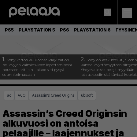
PS5
PLAYSTATION 5
PS6
PLAYSTATION 6
FYYSINE
1.
2.
Sony kertoo kuulleensa PlayStation-
Sony on keskustellut jälleen
pelilevyjen valmistuksen lopettamisesta
kanssa levyttömyyteen siirtymis
nousseen kritiikin – aikoo silti pysyä
Yhdysvalloissa pelejä myydään
suunnitelmassaan
latauskoodin sisältävissä koteloi
ac
ACO
Assassin's Creed Origins
ubisoft
Assassin’s Creed Originsin
alkuvuosi on antoisa
pelaajille – laajennukset ja