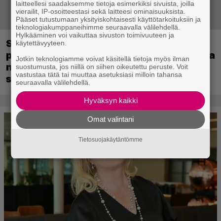
laitteellesi saadaksemme tietoja esimerkiksi sivuista, joilla
vierailit, IP-osoitteestasi sekä laitteesi ominaisuuksista.
Pääset tutustumaan yksityiskohtaisesti käyttötarkoituksiin ja
teknologiakumppaneihimme seuraavalla välilehdellä.
Hylkääminen voi vaikuttaa sivuston toimivuuteen ja
Sony kertoo kuulleensa PlayStation-
käytettävyyteen.
pelilevyjen valmistuksen lopettamisesta
Jotkin teknologiamme voivat käsitellä tietoja myös ilman
nousseen kritiikin – aikoo silti pysyä
suostumusta, jos niillä on siihen oikeutettu peruste. Voit
vastustaa tätä tai muuttaa asetuksiasi milloin tahansa
suunnitelmassaan
seuraavalla välilehdellä.
Hyväksyn kaikki
Omat valintani
Tietosuojakäytäntömme