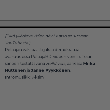
(Eikö ylläoleva video näy?
Katso se suoraan
YouTubesta!
)
Pelaajan väki päätti jakaa demokratiaa
avaruudessa PelaajaHD-videon voimin. Toisin
sanoen testattavana
Helldivers,
äänessä
Miika
Huttunen
ja
Janne Pyykkönen
.
Intromusiikki: Aksim