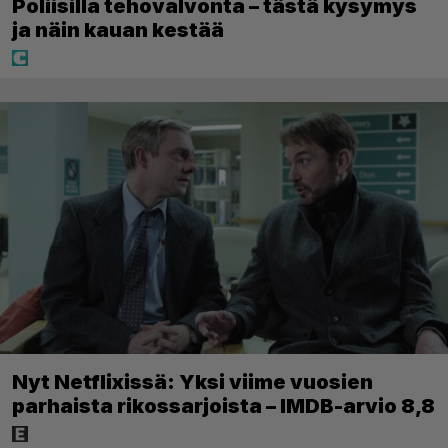
Poliisilla tehovalvonta – tästä kysymys
ja näin kauan kestää
Nyt Netflixissä: Yksi viime vuosien
parhaista rikossarjoista – IMDB-arvio 8,8