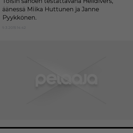
Toisin sanoen testattavana Helldivers,
äänessä Miika Huttunen ja Janne
Pyykkönen.
9.3.2015 14:42