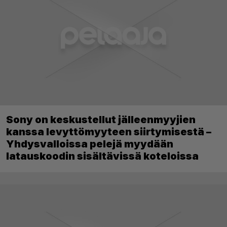
Sony on keskustellut jälleenmyyjien
kanssa levyttömyyteen siirtymisestä –
Yhdysvalloissa pelejä myydään
latauskoodin sisältävissä koteloissa