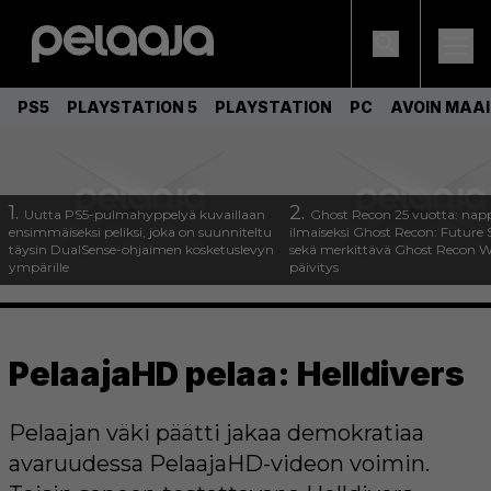
PS5
PLAYSTATION 5
PLAYSTATION
PC
AVOIN MAA
1.
2.
Uutta PS5-pulmahyppelyä kuvaillaan
Ghost Recon 25 vuotta: nap
ensimmäiseksi peliksi, joka on suunniteltu
ilmaiseksi Ghost Recon: Future S
täysin DualSense-ohjaimen kosketuslevyn
sekä merkittävä Ghost Recon Wi
ympärille
päivitys
PelaajaHD pelaa: Helldivers
Pelaajan väki päätti jakaa demokratiaa
avaruudessa PelaajaHD-videon voimin.