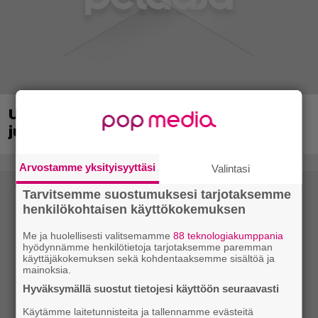
Uraauurtava formulapeliklassikko
julkaistiin uudistettuna nykykonsoleille
Arvostamme yksityisyyttäsi
Valintasi
Tarvitsemme suostumuksesi tarjotaksemme
henkilökohtaisen käyttökokemuksen
Me ja huolellisesti valitsemamme
88 teknologiakumppania
hyödynnämme henkilötietoja tarjotaksemme paremman
käyttäjäkokemuksen sekä kohdentaaksemme sisältöä ja
mainoksia.
Hyväksymällä suostut tietojesi käyttöön seuraavasti
Käytämme laitetunnisteita ja tallennamme evästeitä