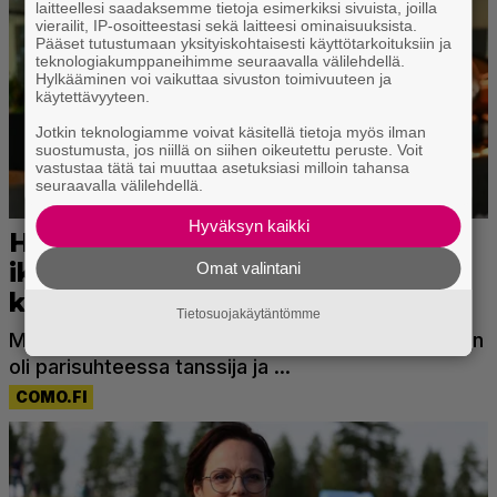
laitteellesi saadaksemme tietoja esimerkiksi sivuista, joilla
vierailit, IP-osoitteestasi sekä laitteesi ominaisuuksista.
Pääset tutustumaan yksityiskohtaisesti käyttötarkoituksiin ja
teknologiakumppaneihimme seuraavalla välilehdellä.
Hylkääminen voi vaikuttaa sivuston toimivuuteen ja
käytettävyyteen.
Jotkin teknologiamme voivat käsitellä tietoja myös ilman
suostumusta, jos niillä on siihen oikeutettu peruste. Voit
vastustaa tätä tai muuttaa asetuksiasi milloin tahansa
seuraavalla välilehdellä.
Hyväksyn kaikki
Omat valintani
Tietosuojakäytäntömme