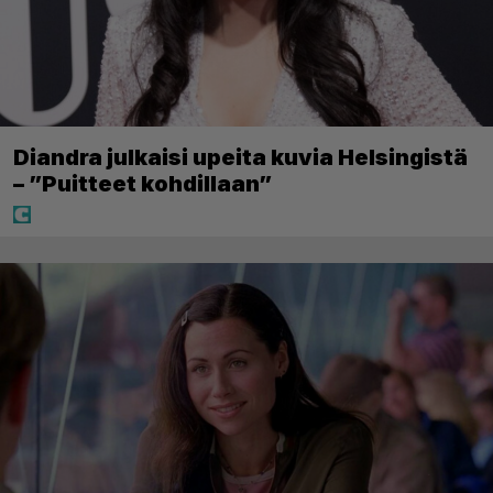
Diandra julkaisi upeita kuvia Helsingistä
– ”Puitteet kohdillaan”