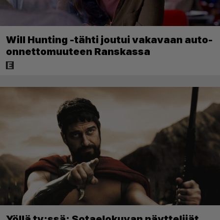
Will Hunting -tähti joutui vakavaan auto-
onnettomuuteen Ranskassa
Yöllä tv:ssä: Sotaelokuvan näyttelijät