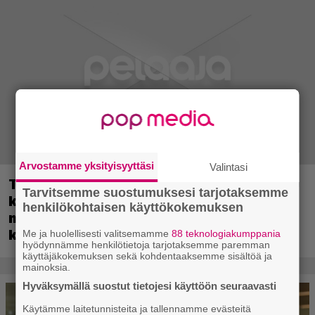
Arvostamme yksityisyyttäsi
Valintasi
Tulevassa ajopelissä voi kokea
Tarvitsemme suostumuksesi tarjotaksemme
kyytipalveluyrittäjän arjen – jokaisella
henkilökohtaisen käyttökokemuksen
matkustajalla on oma hulvaton,
koskettava tai outo tarinansa
Me ja huolellisesti valitsemamme
88 teknologiakumppania
hyödynnämme henkilötietoja tarjotaksemme paremman
käyttäjäkokemuksen sekä kohdentaaksemme sisältöä ja
mainoksia.
Hyväksymällä suostut tietojesi käyttöön seuraavasti
Käytämme laitetunnisteita ja tallennamme evästeitä