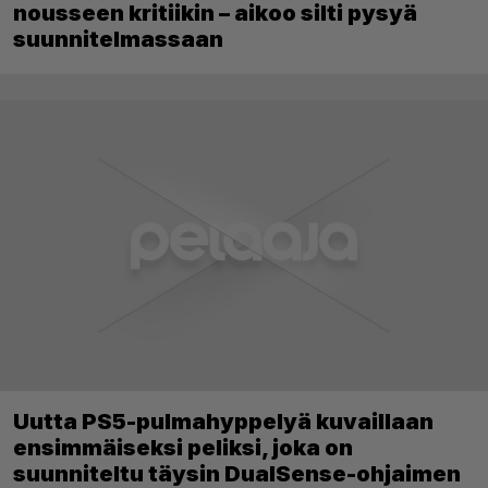
nousseen kritiikin – aikoo silti pysyä
suunnitelmassaan
Uutta PS5-pulmahyppelyä kuvaillaan
ensimmäiseksi peliksi, joka on
suunniteltu täysin DualSense-ohjaimen