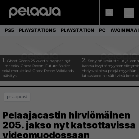
PS5
PLAYSTATION 5
PLAYSTATION
PC
AVOIN MAA
1.
2.
Ghost Recon 25 vuotta: nappaa nyt
Sony on keskustellut jälleen
ilmaiseksi Ghost Recon: Future Soldier
kanssa levyttömyyteen siirtymis
sekä merkittävä Ghost Recon Wildlands -
Yhdysvalloissa pelejä myydään
päivitys
latauskoodin sisältävissä koteloi
pelaajacast
Pelaajacastin hirviömäinen
205. jakso nyt katsottavissa
videomuodossaan