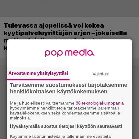
Tulevassa ajopelissä voi kokea
kyytipalveluyrittäjän arjen – jokaisella
matkustajalla on oma hulvaton,
koskettava tai outo tarinansa
Arvostamme yksityisyyttäsi
Valintasi
Tarvitsemme suostumuksesi tarjotaksemme
henkilökohtaisen käyttökokemuksen
Me ja huolellisesti valitsemamme
88 teknologiakumppania
hyödynnämme henkilötietoja tarjotaksemme paremman
käyttäjäkokemuksen sekä kohdentaaksemme sisältöä ja
mainoksia.
Hyväksymällä suostut tietojesi käyttöön seuraavasti
Käytämme laitetunnisteita ja tallennamme evästeitä