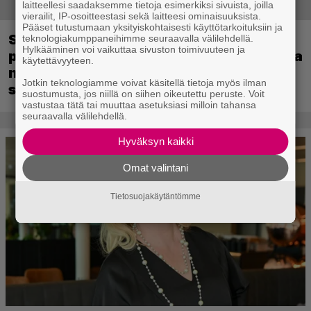
laitteellesi saadaksemme tietoja esimerkiksi sivuista, joilla
vierailit, IP-osoitteestasi sekä laitteesi ominaisuuksista.
Pääset tutustumaan yksityiskohtaisesti käyttötarkoituksiin ja
Sony kertoo kuulleensa PlayStation-
teknologiakumppaneihimme seuraavalla välilehdellä.
Hylkääminen voi vaikuttaa sivuston toimivuuteen ja
pelilevyjen valmistuksen lopettamisesta
käytettävyyteen.
nousseen kritiikin – aikoo silti pysyä
Jotkin teknologiamme voivat käsitellä tietoja myös ilman
suunnitelmassaan
suostumusta, jos niillä on siihen oikeutettu peruste. Voit
vastustaa tätä tai muuttaa asetuksiasi milloin tahansa
seuraavalla välilehdellä.
Hyväksyn kaikki
Omat valintani
Tietosuojakäytäntömme