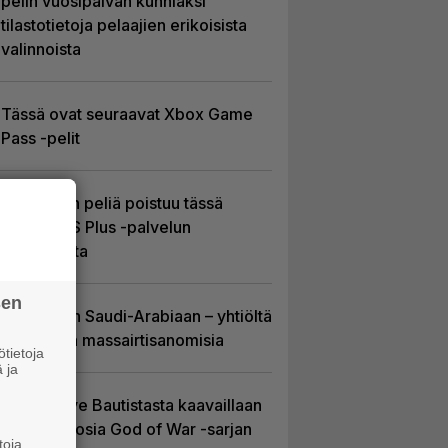
pelin vuosipäivän kunniaksi
tilastotietoja pelaajien erikoisista
valinnoista
Tässä ovat seuraavat Xbox Game
Pass -pelit
Yhdeksän peliä poistuu tässä
kuussa PS Plus -palvelun
tarjonnasta
sen
EA myytiin Saudi-Arabiaan – yhtiöltä
odotetaan massairtisanomisia
tietoja
 ja
Huhu: Dave Bautistasta kaavaillaan
uutta Kratosia God of War -sarjan
toja