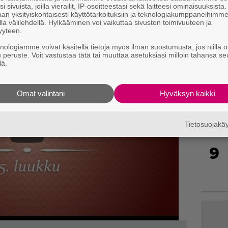
TS into dreams
i sivuista, joilla vierailit, IP-osoitteestasi sekä laitteesi ominaisuuksista
an yksityiskohtaisesti käyttötarkoituksiin ja teknologiakumppaneihimm
la välilehdellä. Hylkääminen voi vaikuttaa sivuston toimivuuteen ja
yyteen.
52/
7
knologiamme voivat käsitellä tietoja myös ilman suostumusta, jos niillä o
u peruste. Voit vastustaa tätä tai muuttaa asetuksiasi milloin tahansa se
lä.
8
Omat valintani
Hyväksyn kaikki
Tietosuojak
9