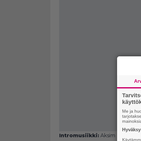
Ar
Tarvit
käytt
Me ja huo
tarjotak
mainoksi
Hyväksym
Intromusiikki:
Aksim
Käytämme 