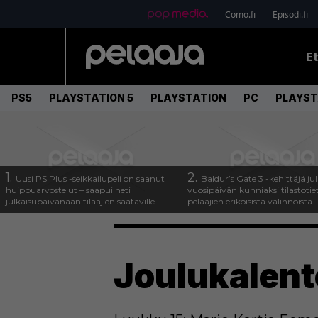
Como.fi
Episodi.fi
E
PS5
PLAYSTATION 5
PLAYSTATION
PC
PLAYST
1.
2.
Uusi PS Plus -seikkailupeli on saanut
Baldur’s Gate 3 -kehittäjä jul
huippuarvostelut – saapui heti
vuosipäivän kunniaksi tilastotie
julkaisupäivänään tilaajien saataville
pelaajien erikoisista valinnoista
Joulukalent