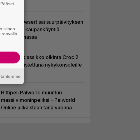
pääosaan
. Pääset
e
Crimson Desert sai suurpäivityksen
n siihen
– uudistaa kaupankäyntiä
uraavalla
pelimaailmassa
PS1-ajan klassikkoloikinta Croc 2
palaa uudistettuna nykykonsoleille
ja PC:lle
äytäntömme
Hittipeli Palworld muuntuu
massiivimoninpeliksi – Palworld
Online julkaistaan tänä vuonna