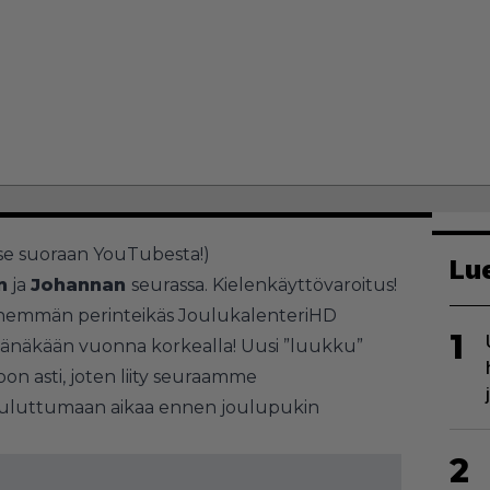
se suoraan YouTubesta!
)
Lu
n
ja
Johannan
seurassa. Kielenkäyttövaroitus!
hemmän perinteikäs JoulukalenteriHD
1
e tänäkään vuonna korkealla! Uusi ”luukku”
on asti, joten liity seuraamme
kuluttumaan aikaa ennen joulupukin
2