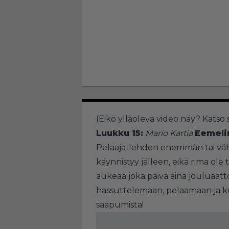
(Eikö ylläoleva video näy?
Katso 
Luukku 15:
Mario Kartia
Eemeli
Pelaaja-lehden enemmän tai vä
käynnistyy jälleen, eikä rima ol
aukeaa joka päivä aina jouluaatto
hassuttelemaan, pelaamaan ja 
saapumista!