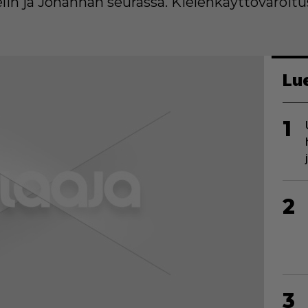
lin ja Johannan seurassa. Kielenkäyttövaroitu
Lu
1
2
3