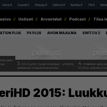
Voice.fi
Soundi.fi
Pelaaja.fi
Inferno.fi
Rumba.fi
Tilt.fi
Metel
tusivu
Uutiset
Arvostelut
Podcast
Tilaa l
ATION PLUS
PS PLUS
AVOIN MAAILMA
SWITCH 2
kaisi pelin
3.
4.
toja
EA myytiin Saudi-Arabiaan – yhtiöltä
Yhdeksän peliä p
odotetaan massairtisanomisia
PS Plus -palvelun ta
eriHD 2015: Luukk