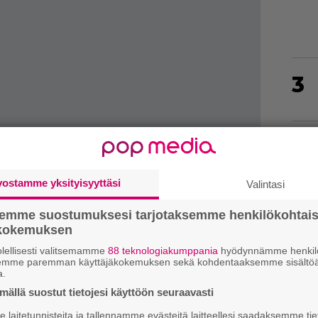
3
4
vostamme yksityisyyttäsi
Valintasi
semme suostumuksesi tarjotaksemme henkilökohtai
5
ökokemuksen
lellisesti valitsemamme
88 teknologiakumppania
hyödynnämme henkilö
semme paremman käyttäjäkokemuksen sekä kohdentaaksemme sisältöä
a.
6
ällä suostut tietojesi käyttöön seuraavasti
laitetunnisteita ja tallennamme evästeitä laitteellesi saadaksemme tie