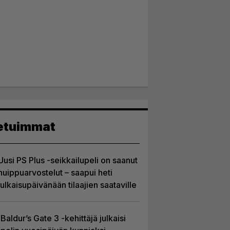
etuimmat
Uusi PS Plus -seikkailupeli on saanut
huippuarvostelut – saapui heti
julkaisupäivänään tilaajien saataville
Baldur’s Gate 3 -kehittäjä julkaisi