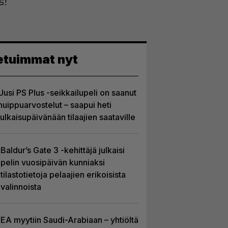
s!
etuimmat nyt
Uusi PS Plus -seikkailupeli on saanut
huippuarvostelut – saapui heti
julkaisupäivänään tilaajien saataville
Baldur’s Gate 3 -kehittäjä julkaisi
pelin vuosipäivän kunniaksi
tilastotietoja pelaajien erikoisista
valinnoista
EA myytiin Saudi-Arabiaan – yhtiöltä