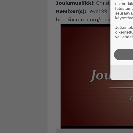
Joulumusiikki:
Christmas NiGH
esimerkiks
tutustuma
ReMixer(s):
Level 99
seuraaval
käytettäv
http://ocremix.org/remix/OCR021
Jotkin te
oikeutett
välilehdel