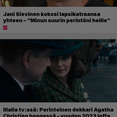
Jani Sievinen kokosi lapsikatraansa
yhteen – ”Minun suurin perintöni heille”
Illalla tv:ssä: Perinteinen dekkari Agatha
Christien hengessä – vuoden 2023 leffa