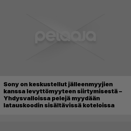
Sony on keskustellut jälleenmyyjien
kanssa levyttömyyteen siirtymisestä –
Yhdysvalloissa pelejä myydään
latauskoodin sisältävissä koteloissa