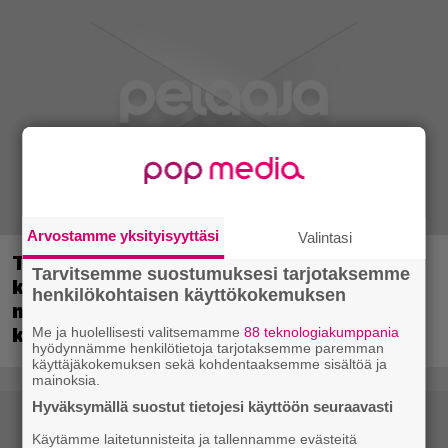
Arvostamme yksityisyyttäsi
Valintasi
Tulevassa ajopelissä voi kokea
Tarvitsemme suostumuksesi tarjotaksemme
kyytipalveluyrittäjän arjen – jokaisella
henkilökohtaisen käyttökokemuksen
matkustajalla on oma hulvaton,
koskettava tai outo tarinansa
Me ja huolellisesti valitsemamme
88 teknologiakumppania
hyödynnämme henkilötietoja tarjotaksemme paremman
käyttäjäkokemuksen sekä kohdentaaksemme sisältöä ja
mainoksia.
Hyväksymällä suostut tietojesi käyttöön seuraavasti
Käytämme laitetunnisteita ja tallennamme evästeitä