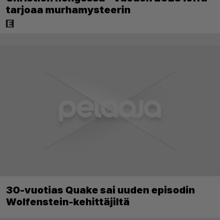
tarjoaa murhamysteerin
30-vuotias Quake sai uuden episodin
Wolfenstein-kehittäjiltä