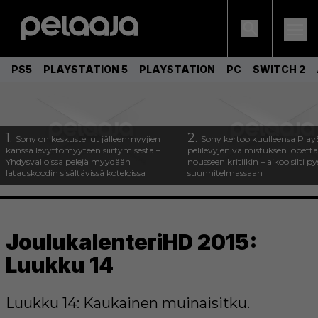
PS5
PLAYSTATION 5
PLAYSTATION
PC
SWITCH 2
1.
2.
Sony on keskustellut jälleenmyyjien
Sony kertoo kuulleensa Play
kanssa levyttömyyteen siirtymisestä –
pelilevyjen valmistuksen lopett
Yhdysvalloissa pelejä myydään
nousseen kritiikin – aikoo silti p
latauskoodin sisältävissä koteloissa
suunnitelmassaan
JoulukalenteriHD 2015:
Luukku 14
Luukku 14: Kaukainen muinaisitku.