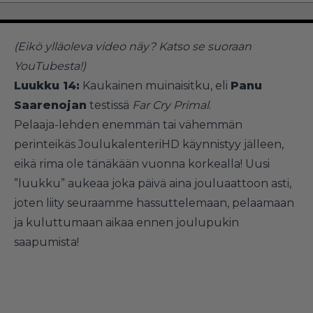
(Eikö ylläoleva video näy?
Katso se suoraan
YouTubesta!
)
Luukku 14:
Kaukainen muinaisitku, eli
Panu
Saarenojan
testissä
Far Cry Primal
.
Pelaaja-lehden enemmän tai vähemmän
perinteikäs JoulukalenteriHD käynnistyy jälleen,
eikä rima ole tänäkään vuonna korkealla! Uusi
”luukku” aukeaa joka päivä aina jouluaattoon asti,
joten liity seuraamme hassuttelemaan, pelaamaan
ja kuluttumaan aikaa ennen joulupukin
saapumista!