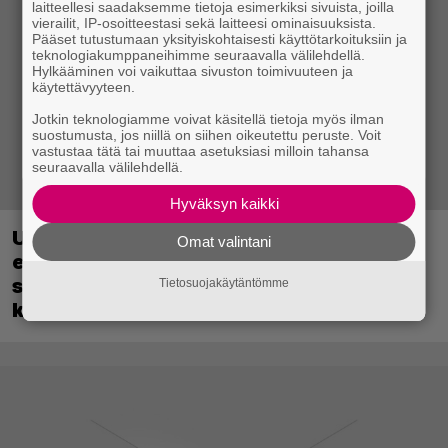
laitteellesi saadaksemme tietoja esimerkiksi sivuista, joilla
vierailit, IP-osoitteestasi sekä laitteesi ominaisuuksista.
Pääset tutustumaan yksityiskohtaisesti käyttötarkoituksiin ja
teknologiakumppaneihimme seuraavalla välilehdellä.
Hylkääminen voi vaikuttaa sivuston toimivuuteen ja
käytettävyyteen.
Jotkin teknologiamme voivat käsitellä tietoja myös ilman
suostumusta, jos niillä on siihen oikeutettu peruste. Voit
vastustaa tätä tai muuttaa asetuksiasi milloin tahansa
seuraavalla välilehdellä.
Hyväksyn kaikki
Uutta PS5-pulmahyppelyä kuvaillaan
Omat valintani
ensimmäiseksi peliksi, joka on
suunniteltu täysin DualSense-ohjaimen
Tietosuojakäytäntömme
kosketuslevyn ympärille