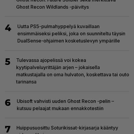
Ghost Recon Wildlands -päivitys
4
Uutta PS5-pulmahyppelyä kuvaillaan
ensimmäiseksi peliksi, joka on suunniteltu täysin
DualSense-ohjaimen kosketuslevyn ympärille
5
Tulevassa ajopelissä voi kokea
kyytipalveluyrittäjän arjen – jokaisella
matkustajalla on oma hulvaton, koskettava tai outo
tarinansa
6
Ubisoft vahvisti uuden Ghost Recon -pelin –
kutsuu pelaajat mukaan ennakkotestiin
7
Huippusuosittu Soturikissat-kirjasarja kääntyy