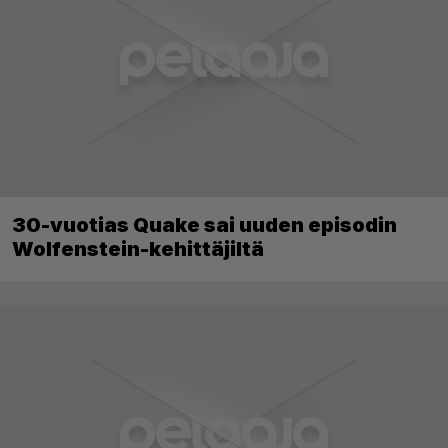
30-vuotias Quake sai uuden episodin
Wolfenstein-kehittäjiltä