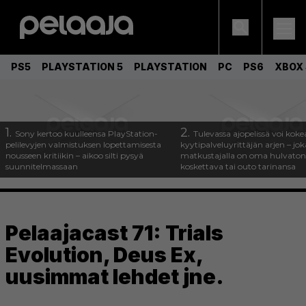
PS5
PLAYSTATION 5
PLAYSTATION
PC
PS6
XBOX 
1.
2.
Sony kertoo kuulleensa PlayStation-
Tulevassa ajopelissä voi koke
pelilevyjen valmistuksen lopettamisesta
kyytipalveluyrittäjän arjen – joka
nousseen kritiikin – aikoo silti pysyä
matkustajalla on oma hulvaton
suunnitelmassaan
koskettava tai outo tarinansa
Pelaajacast 71: Trials
Evolution, Deus Ex,
uusimmat lehdet jne.