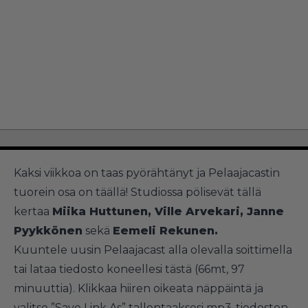
Kaksi viikkoa on taas pyörähtänyt ja Pelaajacastin
tuorein osa on täällä! Studiossa pölisevät tällä
kertaa
Miika Huttunen, Ville Arvekari, Janne
Pyykkönen
sekä
Eemeli Rekunen.
Kuuntele uusin Pelaajacast alla olevalla soittimella
tai lataa tiedosto koneellesi
tästä (66mt, 97
minuuttia
). Klikkaa hiiren oikeata näppäintä ja
valitse ”Save Link As” tallentaaksesi mp3-tiedoston.