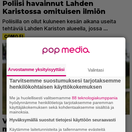
Arvostamme yksityisyyttäsi
Valintasi
Tarvitsemme suostumuksesi tarjotaksemme
henkilökohtaisen käyttökokemuksen
Me ja huolellisesti valitsemamme
88 teknologiakumppania
hyödynnämme henkilötietoja tarjotaksemme paremman
käyttäjäkokemuksen sekä kohdentaaksemme sisältöä ja
mainoksia.
Hyväksymällä suostut tietojesi käyttöön seuraavasti
Käytämme laitetunnisteita ja tallennamme evästeitä