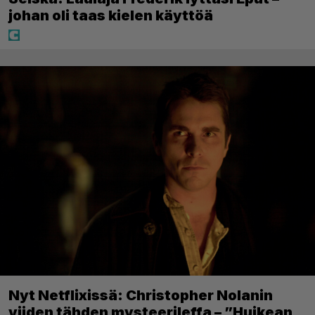
johan oli taas kielen käyttöä
Nyt Netflixissä: Christopher Nolanin
viiden tähden mysteerileffa – ”Huikean