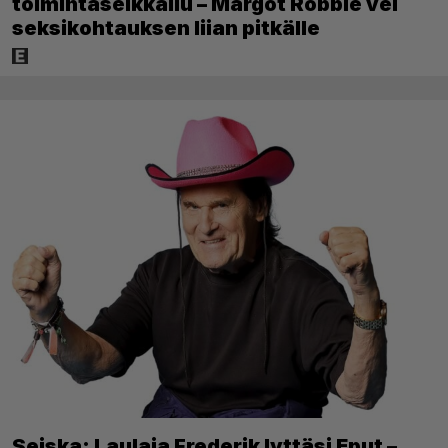
toimintaseikkailu – Margot Robbie vei
seksikohtauksen liian pitkälle
Seiska: Laulaja Frederik lyttäsi Eput –