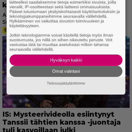
laitteellesi saadaksemme tietoja esimerkiksi sivuista, joilla
vierailit, IP-osoitteestasi sekä laitteesi ominaisuuksista.
Pääset tutustumaan yksityiskohtaisesti käyttötarkoituksiin ja
teknologiakumppaneihimme seuraavalla välilehdellä.
Hylkääminen voi vaikuttaa sivuston toimivuuteen ja
käytettävyyteen.
Jotkin teknologiamme voivat käsitellä tietoja myös ilman
suostumusta, jos niillä on siihen oikeutettu peruste. Voit
vastustaa tätä tai muuttaa asetuksiasi milloin tahansa
seuraavalla välilehdellä.
Hyväksyn kaikki
Omat valintani
Tietosuojakäytäntömme