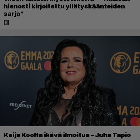
hienosti kirjoitettu yllätyskäänteiden
sarja”
Kaija Koolta ikävä ilmoitus – Juha Tapio