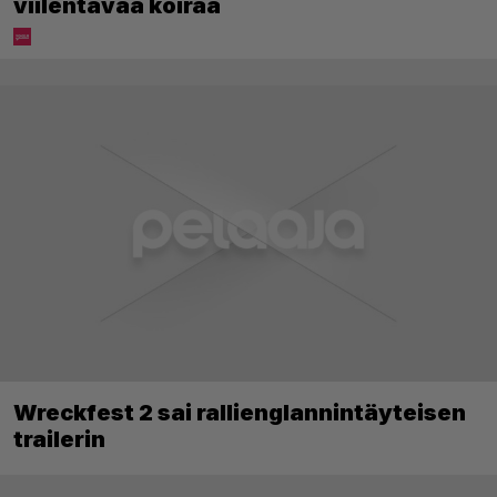
viilentävää koiraa
Wreckfest 2 sai rallienglannintäyteisen
trailerin