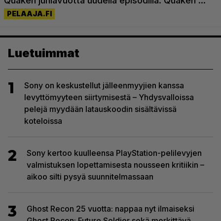
Luetuimmat
1
Sony on keskustellut jälleenmyyjien kanssa
levyttömyyteen siirtymisestä – Yhdysvalloissa
pelejä myydään latauskoodin sisältävissä
koteloissa
2
Sony kertoo kuulleensa PlayStation-pelilevyjen
valmistuksen lopettamisesta nousseen kritiikin –
aikoo silti pysyä suunnitelmassaan
3
Ghost Recon 25 vuotta: nappaa nyt ilmaiseksi
Ghost Recon: Future Soldier sekä merkittävä