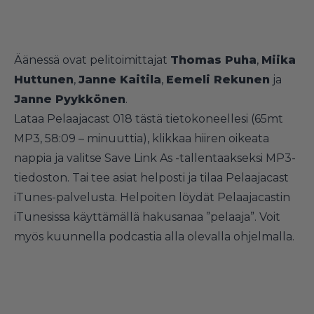
Äänessä ovat pelitoimittajat
Thomas Puha
,
Miika
Huttunen
,
Janne Kaitila
,
Eemeli Rekunen
ja
Janne Pyykkönen
.
Lataa Pelaajacast 018 tästä tietokoneellesi (65mt
MP3, 58:09 – minuuttia)
, klikkaa hiiren oikeata
nappia ja valitse Save Link As -tallentaakseksi MP3-
tiedoston. Tai tee asiat helposti ja tilaa Pelaajacast
iTunes-palvelusta. Helpoiten löydät Pelaajacastin
iTunesissa käyttämällä hakusanaa ”pelaaja”. Voit
myös kuunnella podcastia alla olevalla ohjelmalla.