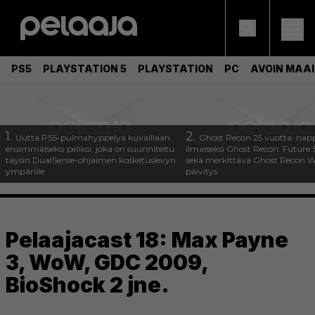
PS5
PLAYSTATION 5
PLAYSTATION
PC
AVOIN MAA
1.
2.
Uutta PS5-pulmahyppelyä kuvaillaan
Ghost Recon 25 vuotta: nap
ensimmäiseksi peliksi, joka on suunniteltu
ilmaiseksi Ghost Recon: Future S
täysin DualSense-ohjaimen kosketuslevyn
sekä merkittävä Ghost Recon Wi
ympärille
päivitys
Pelaajacast 18: Max Payne
3, WoW, GDC 2009,
BioShock 2 jne.