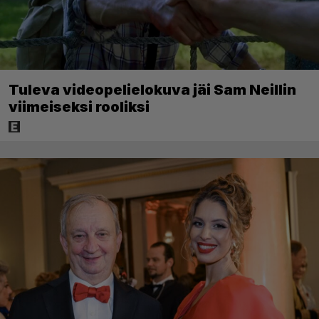
Tuleva videopelielokuva jäi Sam Neillin
viimeiseksi rooliksi