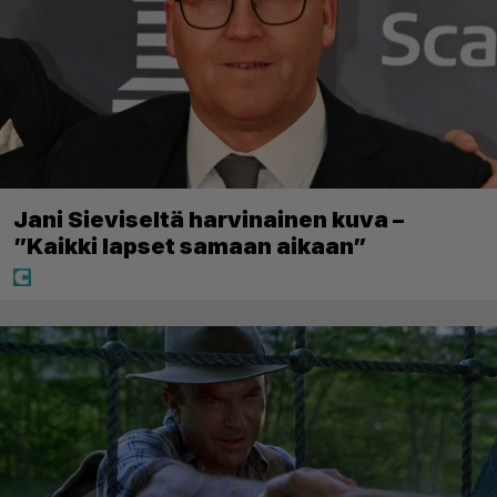
Jani Sieviseltä harvinainen kuva –
”Kaikki lapset samaan aikaan”