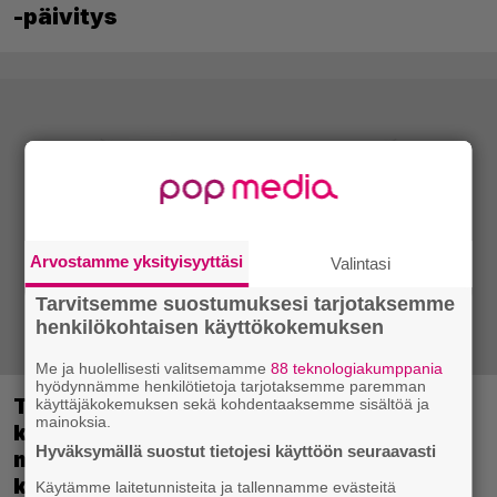
-päivitys
Arvostamme yksityisyyttäsi
Valintasi
Tarvitsemme suostumuksesi tarjotaksemme
henkilökohtaisen käyttökokemuksen
Me ja huolellisesti valitsemamme
88 teknologiakumppania
hyödynnämme henkilötietoja tarjotaksemme paremman
Tulevassa ajopelissä voi kokea
käyttäjäkokemuksen sekä kohdentaaksemme sisältöä ja
mainoksia.
kyytipalveluyrittäjän arjen – jokaisella
Hyväksymällä suostut tietojesi käyttöön seuraavasti
matkustajalla on oma hulvaton,
koskettava tai outo tarinansa
Käytämme laitetunnisteita ja tallennamme evästeitä