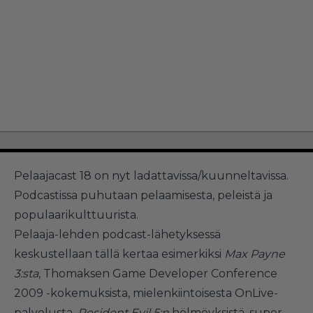
Pelaajacast 18 on nyt ladattavissa/kuunneltavissa.
Podcastissa puhutaan pelaamisesta, peleistä ja
populaarikulttuurista.
Pelaaja-lehden podcast-lähetyksessä
keskustellaan tällä kertaa esimerkiksi
Max Payne
3:sta
, Thomaksen Game Developer Conference
2009 -kokemuksista, mielenkiintoisesta OnLive-
palvelusta,
Resident Evil 5:n
hölmöyksistä, super-