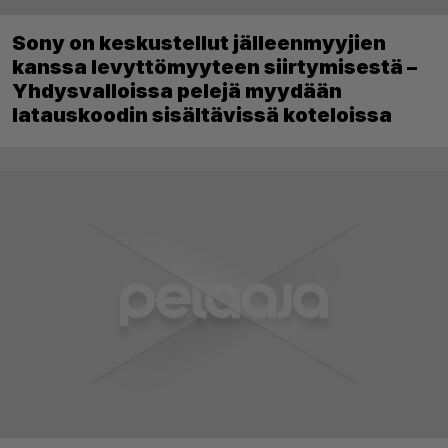
Sony on keskustellut jälleenmyyjien
kanssa levyttömyyteen siirtymisestä –
Yhdysvalloissa pelejä myydään
latauskoodin sisältävissä koteloissa