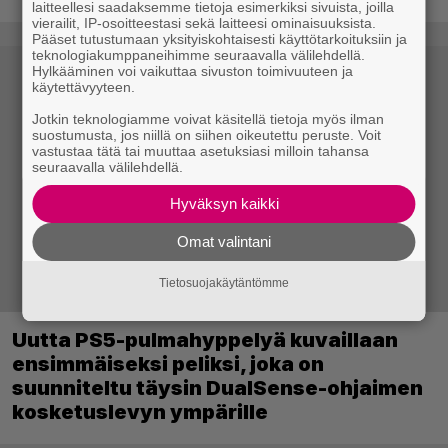
laitteellesi saadaksemme tietoja esimerkiksi sivuista, joilla
vierailit, IP-osoitteestasi sekä laitteesi ominaisuuksista.
Pääset tutustumaan yksityiskohtaisesti käyttötarkoituksiin ja
teknologiakumppaneihimme seuraavalla välilehdellä.
Hylkääminen voi vaikuttaa sivuston toimivuuteen ja
käytettävyyteen.
Jotkin teknologiamme voivat käsitellä tietoja myös ilman
suostumusta, jos niillä on siihen oikeutettu peruste. Voit
vastustaa tätä tai muuttaa asetuksiasi milloin tahansa
seuraavalla välilehdellä.
Hyväksyn kaikki
Omat valintani
Tietosuojakäytäntömme
Uutta PS5-pulmahyppelyä kuvaillaan
ensimmäiseksi peliksi, joka on
suunniteltu täysin DualSense-ohjaimen
kosketuslevyn ympärille