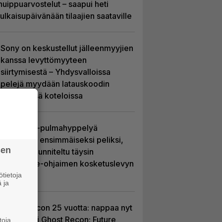
huippuarvostelut – saapui heti
julkaisupäivänään tilaajien saataville
Sony on keskustellut jälleenmyyjien
kanssa levyttömyyteen
siirtymisestä – Yhdysvalloissa
pelejä myydään latauskoodin
sisältävissä koteloissa
Uutta PS5-pulmahyppelyä
kuvaillaan ensimmäiseksi peliksi,
sen
joka on suunniteltu täysin
DualSense-ohjaimen kosketuslevyn
ympärille
tietoja
 ja
Ghost Recon 25 vuotta: nappaa nyt
ilmaiseksi Ghost Recon: Future
toja