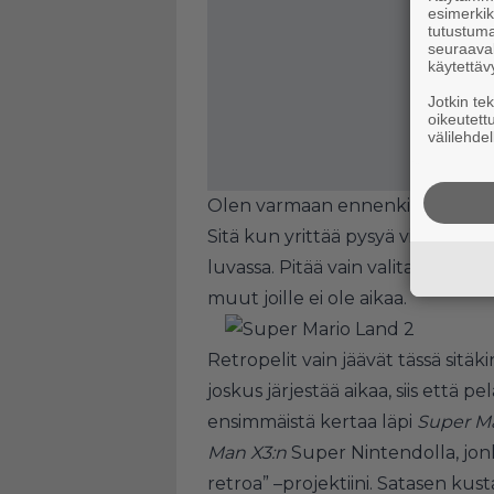
esimerkiks
tutustuma
seuraaval
käytettäv
Jotkin te
oikeutett
välilehdel
Olen varmaan ennenkin valittanut 
Sitä kun yrittää pysyä viiden kons
luvassa. Pitää vain valita ne hel
muut joille ei ole aikaa.
Retropelit vain jäävät tässä sitäk
joskus järjestää aikaa, siis että p
ensimmäistä kertaa läpi
Super Ma
Man X3:n
Super Nintendolla, jonk
retroa” –projektiini. Satasen kust