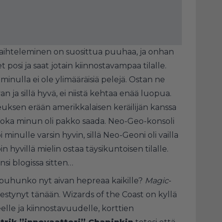
en vaihteleminen on suosittua puuhaa, ja onhan
et posi ja saat jotain kiinnostavampaa tilalle.
minulla ei ole ylimääräisiä pelejä. Ostan ne
ja sillä hyvä, ei niistä kehtaa enää luopua.
uksen erään amerikkalaisen keräilijän kanssa
 joka minun oli pakko saada.
Neo-Geo
-konsoli
i minulle varsin hyvin, sillä Neo-Geoni oli vailla
in hyvillä mielin ostaa täysikuntoisen tilalle.
nsi blogissa sitten…
 puhunko nyt aivan hepreaa kaikille?
Magic
-
mestynyt tänään. Wizards of the Coast on kyllä
elle ja kiinnostavuudelle, korttien