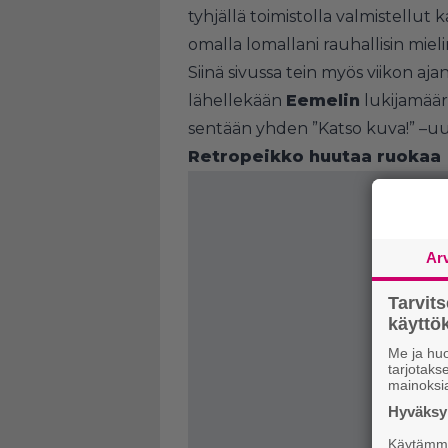
tyhjällä toimistolla valmistellut
omalla lomallani rauhallisin miel
Siinä sivussa tein myös viikon aja
lähellekään
Eemelin
lukijamääri
sentään yhden ”Katso kuva!” –uuti
Retropeikko huutaa ruokaa
Ar
Tarvit
käytt
Me ja huo
tarjotak
mainoksi
Hyväksym
Käytämme 