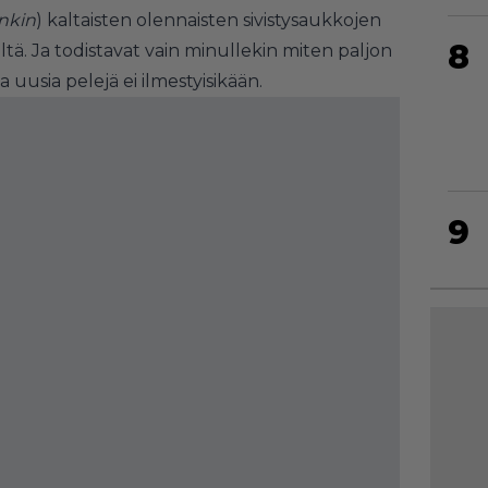
nkin
) kaltaisten olennaisten sivistysaukkojen
8
ä. Ja todistavat vain minullekin miten paljon
 uusia pelejä ei ilmestyisikään.
9