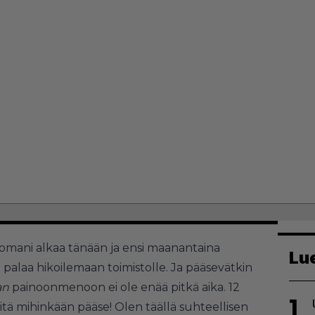
omani alkaa tänään ja ensi maanantaina
Lu
palaa hikoilemaan toimistolle. Ja pääsevätkin
an
painoonmenoon ei ole enää pitkä aika. 12
1
iitä mihinkään pääse! Olen täällä suhteellisen