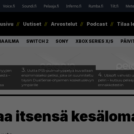
Voice.fi
Soundi.fi
Pelaaja.fi
Inferno.fi
Rumba.fi
Tilt.fi
Metel
tusivu
Uutiset
Arvostelut
Podcast
Tilaa l
MAAILMA
SWITCH 2
SONY
XBOX SERIES X/S
PÄIVI
3.
myyjien
Uutta PS5-pulmahyppelyä kuvaillaan
4.
estä –
ensimmäiseksi peliksi, joka on suunniteltu
Ubisoft vahvisti
täysin DualSense-ohjaimen kosketuslevyn
pelin – kutsuu pela
ssa
ympärille
ennakkotestiin
taa itsensä kesälom