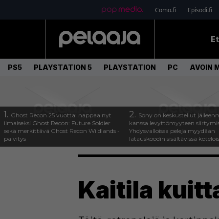
Como.fi
Episodi.fi
E
PS5
PLAYSTATION 5
PLAYSTATION
PC
AVOIN 
1.
2.
Ghost Recon 25 vuotta: nappaa nyt
Sony on keskustellut jälleen
ilmaiseksi Ghost Recon: Future Soldier
kanssa levyttömyyteen siirtymis
sekä merkittävä Ghost Recon Wildlands -
Yhdysvalloissa pelejä myydään
päivitys
latauskoodin sisältävissä koteloi
Kaitila kuit