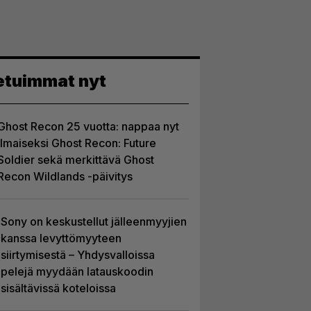
etuimmat nyt
Ghost Recon 25 vuotta: nappaa nyt
ilmaiseksi Ghost Recon: Future
Soldier sekä merkittävä Ghost
Recon Wildlands -päivitys
Sony on keskustellut jälleenmyyjien
kanssa levyttömyyteen
siirtymisestä – Yhdysvalloissa
pelejä myydään latauskoodin
sisältävissä koteloissa