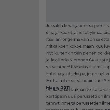
Joissakin keräilijäpiireissä peli
siinä järkeä että heität ylimääräis
Itselläni ongelma vain on se että 
mitkä koen kokoelmaani kuuluvan 
Nyt kuitenkin tein pienen poikke
jolla oli eräs Nintendo 64 –tuote
siis vaihtoon! Itse asiassa tämä sop
koteloa ja ohjekirjaa, joten nyt vo
Mutta mihin siis vaihdoin tuon? E
Magic 2011
Pelaakohan kukaan teistä tä vai
korttipelin uusi perussetti on il
tehnyt ihmeitä perussettien ilme