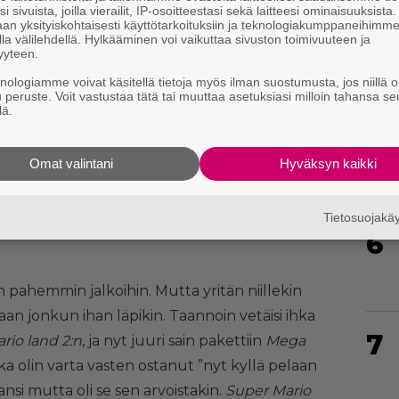
i sivuista, joilla vierailit, IP-osoitteestasi sekä laitteesi ominaisuuksista
an yksityiskohtaisesti käyttötarkoituksiin ja teknologiakumppaneihimm
la välilehdellä. Hylkääminen voi vaikuttaa sivuston toimivuuteen ja
yyteen.
knologiamme voivat käsitellä tietoja myös ilman suostumusta, jos niillä o
5
u peruste. Voit vastustaa tätä tai muuttaa asetuksiasi milloin tahansa se
lä.
Omat valintani
Hyväksyn kaikki
sitä että retroilulle ei jää tarpeeksi aikaa.
oli julkaisuissa kärryillä niin pettymyksiä on
met ja yrittää työntää mielestään ne monet
Tietosuojak
6
in pahemmin jalkoihin. Mutta yritän niillekin
elaan jonkun ihan läpikin. Taannoin vetäisi ihka
7
rio land 2:n
, ja nyt juuri sain pakettiin
Mega
a olin varta vasten ostanut ”nyt kyllä pelaan
ansi mutta oli se sen arvoistakin.
Super Mario