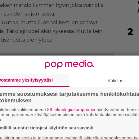
 kaiken mahdollisimman hyvin jotta voin olla
in asioiden sujumisesta.
n uutisia, mutta luonnollisesti en päässyt
2
ä. Taitolaji todellakin kyseessä. Mutta tein
sen , siitä olen ylpeä!
3
vostamme yksityisyyttäsi
Valintasi
semme suostumuksesi tarjotaksemme henkilökohtai
ökokemuksen
lellisesti valitsemamme
88 teknologiakumppania
hyödynnämme henkilö
semme paremman käyttäjäkokemuksen sekä kohdentaaksemme sisältöä
a.
ällä suostut tietojesi käyttöön seuraavasti
4
laitetunnisteita ja tallennamme evästeitä laitteellesi saadaksemme tie