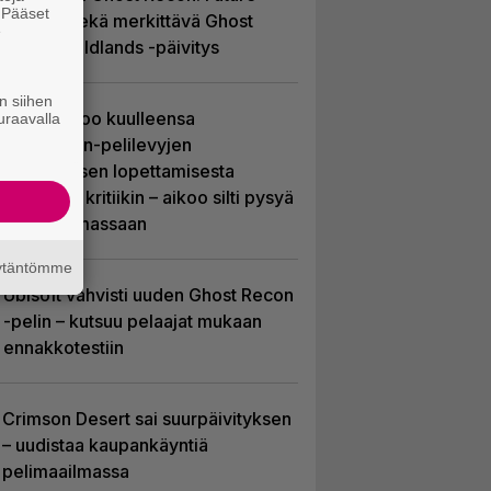
. Pääset
Soldier sekä merkittävä Ghost
e
Recon Wildlands -päivitys
n siihen
Sony kertoo kuulleensa
uraavalla
PlayStation-pelilevyjen
valmistuksen lopettamisesta
nousseen kritiikin – aikoo silti pysyä
suunnitelmassaan
äytäntömme
Ubisoft vahvisti uuden Ghost Recon
-pelin – kutsuu pelaajat mukaan
ennakkotestiin
Crimson Desert sai suurpäivityksen
– uudistaa kaupankäyntiä
pelimaailmassa