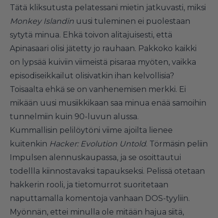
Tätä kliksutusta pelatessani mietin jatkuvasti, miksi
Monkey Islandin
uusi tuleminen ei puolestaan
sytytä minua. Ehkä toivon alitajuisesti, että
Apinasaari olisi jätetty jo rauhaan. Pakkoko kaikki
on lypsää kuiviin viimeistä pisaraa myöten, vaikka
episodiseikkailut olisivatkin ihan kelvollisia?
Toisaalta ehkä se on vanhenemisen merkki. Ei
mikään uusi musiikkikaan saa minua enää samoihin
tunnelmiin kuin 90-luvun alussa.
Kummallisin pelilöytöni viime ajoilta lienee
kuitenkin
Hacker: Evolution Untold
. Törmäsin peliin
Impulsen alennuskaupassa, ja se osoittautui
todellla kiinnostavaksi tapaukseksi. Pelissä otetaan
hakkerin rooli, ja tietomurrot suoritetaan
naputtamalla komentoja vanhaan DOS-tyyliin.
Myönnän, ettei minulla ole mitään hajua siitä,