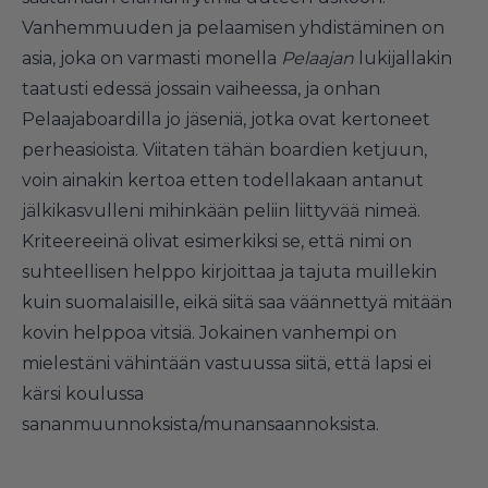
Vanhemmuuden ja pelaamisen yhdistäminen on
asia, joka on varmasti monella
Pelaajan
lukijallakin
taatusti edessä jossain vaiheessa, ja onhan
Pelaajaboardilla jo jäseniä, jotka ovat kertoneet
perheasioista. Viitaten tähän boardien
ketjuun
,
voin ainakin kertoa etten todellakaan antanut
jälkikasvulleni mihinkään peliin liittyvää nimeä.
Kriteereeinä olivat esimerkiksi se, että nimi on
suhteellisen helppo kirjoittaa ja tajuta muillekin
kuin suomalaisille, eikä siitä saa väännettyä mitään
kovin helppoa vitsiä. Jokainen vanhempi on
mielestäni vähintään vastuussa siitä, että lapsi ei
kärsi koulussa
sananmuunnoksista/munansaannoksista.