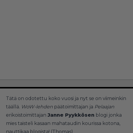
Tätä on odotettu koko vuosi ja nyt se on viimeinkin
täällä.
WoW-lehden
päätoimittajan ja
Pelaajan
erikoistoimittajan
Janne Pyykkösen
blogi jonka
mies taisteli kasaan mahataudin kourissa kotona,
nauttikaa blogista! (Thomas)