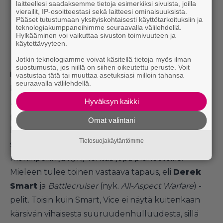
laitteellesi saadaksemme tietoja esimerkiksi sivuista, joilla
vierailit, IP-osoitteestasi sekä laitteesi ominaisuuksista.
Pääset tutustumaan yksityiskohtaisesti käyttötarkoituksiin ja
teknologiakumppaneihimme seuraavalla välilehdellä.
Hylkääminen voi vaikuttaa sivuston toimivuuteen ja
käytettävyyteen.
Jotkin teknologiamme voivat käsitellä tietoja myös ilman
suostumusta, jos niillä on siihen oikeutettu peruste. Voit
HC-avaruudessa
vastustaa tätä tai muuttaa asetuksiasi milloin tahansa
seuraavalla välilehdellä.
Hyvä esimerkki pienen piirin pelistä on
Evochron
Hyväksyn kaikki
Legends
, joka on käytännössä yhden miehen
projekti.
Vice
-nimimerkillä kulkeva heppu on
Omat valintani
kasannut
Elite
-henkisen avaruuspelin, jossa on
Tietosuojakäytäntömme
suhteellisen realistinen lentomalli, mahdollisuus
moninpeliin ja kyky lentää jopa planeetoilla.
Mieleen tulee toinen vastaava tapaus, eli
Derek
Smart
ja
Battlecruiser
(nyk.
All-Aspect Warfare
) -
pelit. Toisin kuin Smart, Vice ei näytä kuitenkaan
kärsivän vihaisesta suuruudenhulluudesta, sillä