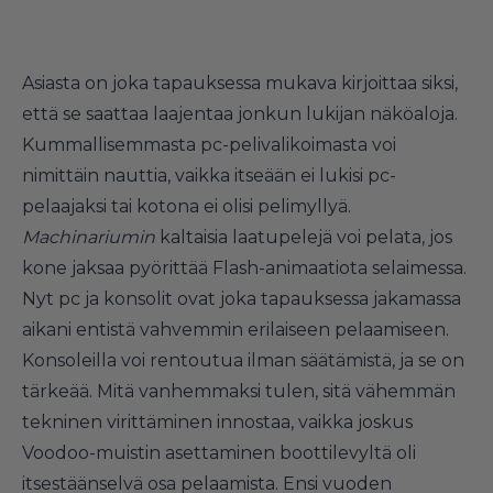
Asiasta on joka tapauksessa mukava kirjoittaa siksi,
että se saattaa laajentaa jonkun lukijan näköaloja.
Kummallisemmasta pc-pelivalikoimasta voi
nimittäin nauttia, vaikka itseään ei lukisi pc-
pelaajaksi tai kotona ei olisi pelimyllyä.
Machinariumin
kaltaisia laatupelejä voi pelata, jos
kone jaksaa pyörittää Flash-animaatiota selaimessa.
Nyt pc ja konsolit ovat joka tapauksessa jakamassa
aikani entistä vahvemmin erilaiseen pelaamiseen.
Konsoleilla voi rentoutua ilman säätämistä, ja se on
tärkeää. Mitä vanhemmaksi tulen, sitä vähemmän
tekninen virittäminen innostaa, vaikka joskus
Voodoo-muistin asettaminen boottilevyltä oli
itsestäänselvä osa pelaamista. Ensi vuoden