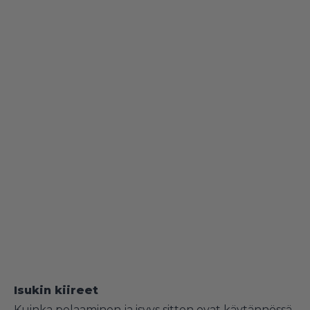
Isukin kiireet
Kuinka pelaaminen ja isyys sitten ovat käytännössä