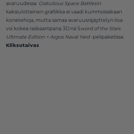
avaruudessa.
Gratuitous Space Battlesin
kaksiulotteinen grafiikka ei vaadi kummoisiakaan
konetehoja, mutta samaa avaruusräjäyttelyn iloa
voi kokea raskaampana 3D:nä S
word of the Stars
Ultimate Edition + Argos Naval Yard
-pelipaketissa.
Kliksutaivas