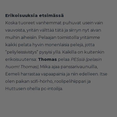
Erikoisuuksia etsimässä
Koska tuoreet vanhemmat puhuvat usein vain
vauvoista, yritän välttää tätä ja siirryn nyt aivan
muihin aiheisiin. Pelaajan toimistolla yritämme
kaikki pelata hyvin monenlaisia pelejä, jotta
”peliyleissivistys” pysyisi yllä. Kaikilla on kuitenkin
erikoisuutensa:
Thomas
pelaa
PESsiä (pelasin
huom! Thomas)
, Miika ajaa panssarivaunuilla,
Eemeli harrastaa vapaapainia ja niin edelleen. Itse
olen paikan scifi-hörhö, roolipelihiippari ja
Huttusen ohella pc-intoilija.