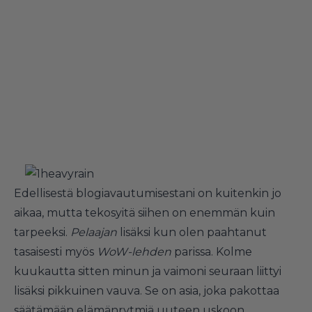
Edellisestä blogiavautumisestani on kuitenkin jo
aikaa, mutta tekosyitä siihen on enemmän kuin
tarpeeksi.
Pelaajan
lisäksi kun olen paahtanut
tasaisesti myös
WoW-lehden
parissa. Kolme
kuukautta sitten minun ja vaimoni seuraan liittyi
lisäksi pikkuinen vauva. Se on asia, joka pakottaa
säätämään elämänrytmiä uuteen uskoon.