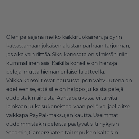
Olen pelaajana melko kaikkiruokainen, ja pyrin
katsastamaan jokaisen alustan parhaan tarjonnan,
jos aika vain riittää. Siksi konesota on silmissäni niin
kummallinen asia. Kaikilla koneille on hienoja
pelejä, mutta hieman erilaisella otteella.
Vaikka konsolit ovat nousussa, pc:n vahvuutena on
edelleen se, että sille on helppo julkaista pelejä
oudoistakin aiheista. Ääritapauksissa ei tarvita
lainkaan julkaisukoneistoa, vaan peliä voi jaella itse
vaikkapa PayPal-maksujen kautta. Useimmat
oudoimmistakin peleistä päätyvät silti nykyisin
Steamin, GamersGaten tai Impulsen kaltaisiin