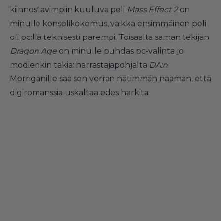
kiinnostavimpiin kuuluva peli
Mass Effect 2
on
minulle konsolikokemus, vaikka ensimmäinen peli
oli pc:llä teknisesti parempi. Toisaalta saman tekijän
Dragon Age
on minulle puhdas pc-valinta jo
modienkin takia: harrastajapohjalta
DA:n
Morriganille saa sen verran nätimmän naaman, että
digiromanssia uskaltaa edes harkita.