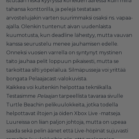
istutaan niska kyyryssä koneiden ääressä kuin millä
tahansa konttorilla, ja pelejä testataan
arvostelujakin varten suurimmaksi osaksi ns. vapaa-
ajalla. Olenkin tuntenut aivan uudenlaista
kuumotusta, kun deadline lähestyy, mutta vauvan
kanssa seurustelu menee jauhamisen edelle.
Onneksi vuosien varrella on syntynyt mystinen
taito jauhaa pelit loppuun pikaisesti, mutta se
tarkoittaa silti yöpelailua. Silmäpusseja voi yrittää
bongata Pelaajacast-valokuvista.
Kaikkea voi kuitenkin helpottaa tekniikalla.
Testasimme
Pelaajan
tarpeellista tavaraa sivulle
Turtle Beachin pelikuulokkeita, jotka todella
helpottavat iltojen ja öiden Xbox Live -matseja.
Luureissa on liian paljon johtoja, mutta on upeaa
saada sekä pelin äänet että Live-höpinät sujuvasti