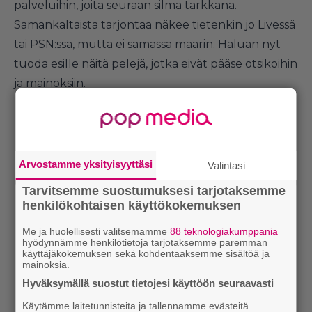
palveluihin, joita seuraan silmä tarkkana.
Samankaltaista tarjontaa näkee tietenkin jo Livessä
tai PSN:ssä, mutta ei samassa määrin. Haluan nyt
tuoda esille näitä pelejä, jotka eivät pääse otsikoihin
ja mainoksiin.
Arvostamme yksityisyyttäsi
Valintasi
Tarvitsemme suostumuksesi tarjotaksemme
henkilökohtaisen käyttökokemuksen
Me ja huolellisesti valitsemamme
88 teknologiakumppania
hyödynnämme henkilötietoja tarjotaksemme paremman
käyttäjäkokemuksen sekä kohdentaaksemme sisältöä ja
mainoksia.
Hyväksymällä suostut tietojesi käyttöön seuraavasti
Käytämme laitetunnisteita ja tallennamme evästeitä