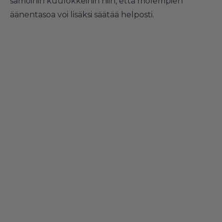
samoihin kuulokkeihin niin, että molempien
äänentasoa voi lisäksi säätää helposti.