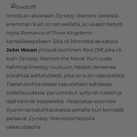
Innostuin aikoinaan
Dynasty Warriors
-peleistä
enemmän kuin on terveellistä, ja lukaisin tietysti
myös
Romance of Three Kingdoms
-
kansalliseepoksen. Siksi oli kiinnostavaa katsoa
John Woon
yltiöpatrioottinen
Red Cliff
, joka oli
kuin
Dynasty Warriors the Movie
. Kun uusia
hahmoja ilmestyy ruutuun, heidän viereensä
plärähtää esittelyteksti, joka on kuin videopelistä.
Taistelukohtauksissa taas eletään kahdessa
todellisuudessa: perusmokut syttyvät tuleen ja
räjähtelevät kappaleiksi
Pelastakaa sotamies
Ryanin
rantakohtauksessa samalla kun kenraalit
pelaavat
Dynasty Warriorsia
helpolla
vaikeustasolla.