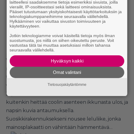
laitteellesi saadaksemme tietoja esimerkiksi sivuista, joilla
vierailit, IP-osoitteestasi sekä laitteesi ominaisuuksista.
Pääset tutustumaan yksityiskohtaisesti käyttötarkoituksiin ja
teknologiakumppaneihimme seuraavalla välilehdellä.
Hylkääminen voi vaikuttaa sivuston toimivuuteen ja
käytettävyyteen.
Jotkin teknologiamme voivat käsitellä tietoja myös ilman
suostumusta, jos niillä on siihen oikeutettu peruste. Voit
vastustaa tätä tai muuttaa asetuksiasi milloin tahansa
seuraavalla välilehdellä.
Valokuvien ottaminen on muuten aina ollut
Hyväksyn kaikki
minulle hankalaa. Olen vieraassa maassa, mutta silti
Omat valintani
tunnen oloni jotenkin noloksi, kun napsin
valokuvia erilaisista rakennuksista. Ihan kuin se
Tietosuojakäytäntömme
Japanilaisia täällä Suomessa muka häiritsisi! Päätän
kuitenkin heittää coolin asenteen ikkunasta ulos, ja
napsin kuvia antaumuksella.
Suosikkirakennuksekseni nousee leluliike, jonka
mainosplakaatti on vähintään hämmentävä…