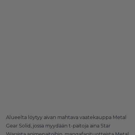
Alueelta löytyy aivan mahtava vaatekauppa Metal
Gear Solid, jossa myydään t-paitoja aina Star
Warsista animepaitoihin, mangafanituotteista Metal