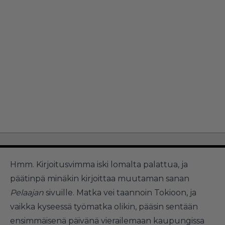
Hmm. Kirjoitusvimma iski lomalta palattua, ja
päätinpä minäkin kirjoittaa muutaman sanan
Pelaajan
sivuille. Matka vei taannoin Tokioon, ja
vaikka kyseessä työmatka olikin, pääsin sentään
ensimmäisenä päivänä vierailemaan kaupungissa