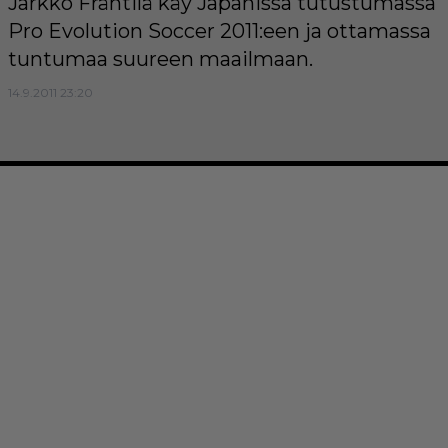
Jarkko Fräntilä käy Japanissa tutustumassa
Pro Evolution Soccer 2011:een ja ottamassa
tuntumaa suureen maailmaan.
14.9.2011 23:20