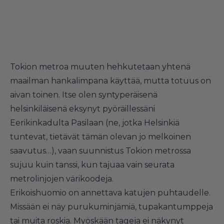
Tokion metroa muuten hehkutetaan yhtenä
maailman hankalimpana käyttää, mutta totuus on
aivan toinen. Itse olen syntyperäisenä
helsinkiläisenä eksynyt pyöräillessäni
Eerikinkadulta Pasilaan (ne, jotka Helsinkiä
tuntevat, tietävät tämän olevan jo melkoinen
saavutus…), vaan suunnistus Tokion metrossa
sujuu kuin tanssi, kun tajuaa vain seurata
metrolinjojen värikoodeja.
Erikoishuomio on annettava katujen puhtaudelle.
Missään ei näy purukuminjämiä, tupakantumppeja
tai muita roskia. Myöskään tageja ei näkynyt