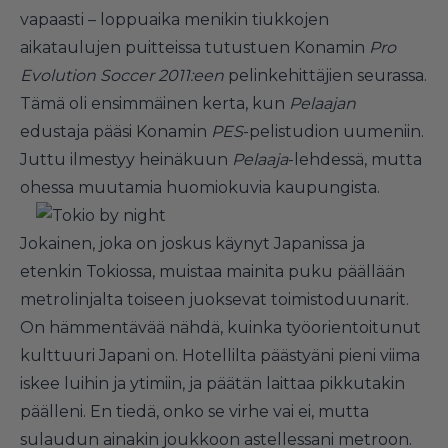
vapaasti – loppuaika menikin tiukkojen
aikataulujen puitteissa tutustuen Konamin
Pro
Evolution Soccer 2011:een
pelinkehittäjien seurassa.
Tämä oli ensimmäinen kerta, kun
Pelaajan
edustaja pääsi Konamin
PES
-pelistudion uumeniin.
Juttu ilmestyy heinäkuun
Pelaaja
-lehdessä, mutta
ohessa muutamia huomiokuvia kaupungista.
Jokainen, joka on joskus käynyt Japanissa ja
etenkin Tokiossa, muistaa mainita puku päällään
metrolinjalta toiseen juoksevat toimistoduunarit.
On hämmentävää nähdä, kuinka työorientoitunut
kulttuuri Japani on. Hotellilta päästyäni pieni viima
iskee luihin ja ytimiin, ja päätän laittaa pikkutakin
päälleni. En tiedä, onko se virhe vai ei, mutta
sulaudun ainakin joukkoon astellessani metroon.