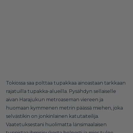
Tokiossa saa polttaa tupakkaa ainoastaan tarkkaan
rajatuilla tupakka-alueilla. Pysähdyn sellaiselle
aivan Harajukun metroaseman viereen ja
huomaan kymmenen metrin päässä miehen, joka
selvästikin on jonkinlainen katutaiteilija.
Vaatetuksestani huolimatta länsimaalaisen
tunnistaa ihmisjoukosta helposti ja mies tulee