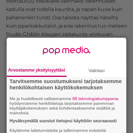
osoittautuu loistavaksi valinnaksi: rakennukset
kadulla ovat todella kauniita, ja napsin kuvia kuin
pahainenkin turisti. Osa taloista näyttää näteiltä
kuin piparkakkutalot, ja eräs rakennus tuo mieleen
Studio Ghiblin
Kissojen Valtakunta
-elokuvan
päähenkilön asuinrakennuksen.
Arvostamme yksityisyyttäsi
Valintasi
Tarvitsemme suostumuksesi tarjotaksemme
henkilökohtaisen käyttökokemuksen
Me ja huolellisesti valitsemamme
88 teknologiakumppania
hyödynnämme henkilötietoja tarjotaksemme paremman
käyttäjäkokemuksen sekä kohdentaaksemme sisältöä ja
mainoksia.
Hyväksymällä suostut tietojesi käyttöön seuraavasti
Käytämme laitetunnisteita ja tallennamme evästeitä