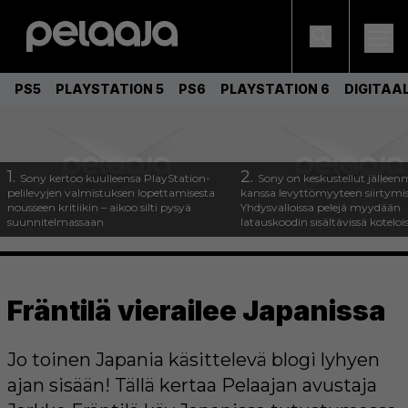
PS5
PLAYSTATION 5
PS6
PLAYSTATION 6
DIGITAA
1.
2.
Sony kertoo kuulleensa PlayStation-
Sony on keskustellut jälleen
pelilevyjen valmistuksen lopettamisesta
kanssa levyttömyyteen siirtymis
nousseen kritiikin – aikoo silti pysyä
Yhdysvalloissa pelejä myydään
suunnitelmassaan
latauskoodin sisältävissä koteloi
Fräntilä vierailee Japanissa
Jo toinen Japania käsittelevä blogi lyhyen
ajan sisään! Tällä kertaa Pelaajan avustaja