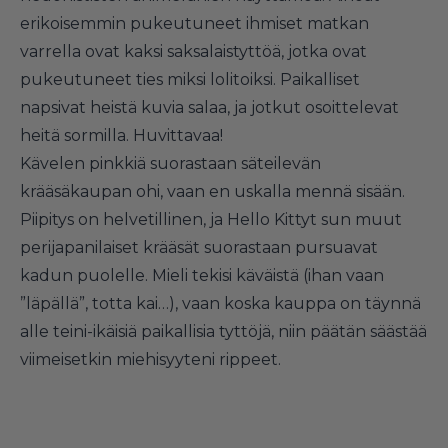
erikoisemmin pukeutuneet ihmiset matkan
varrella ovat kaksi saksalaistyttöä, jotka ovat
pukeutuneet ties miksi lolitoiksi. Paikalliset
napsivat heistä kuvia salaa, ja jotkut osoittelevat
heitä sormilla. Huvittavaa!
Kävelen pinkkiä suorastaan säteilevän
krääsäkaupan ohi, vaan en uskalla mennä sisään.
Piipitys on helvetillinen, ja Hello Kittyt sun muut
perijapanilaiset krääsät suorastaan pursuavat
kadun puolelle. Mieli tekisi käväistä (ihan vaan
”läpällä”, totta kai…), vaan koska kauppa on täynnä
alle teini-ikäisiä paikallisia tyttöjä, niin päätän säästää
viimeisetkin miehisyyteni rippeet.