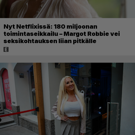
Nyt Netflixissä: 180 miljoonan
toimintaseikkailu – Margot Robbie vei
seksikohtauksen liian pitkälle