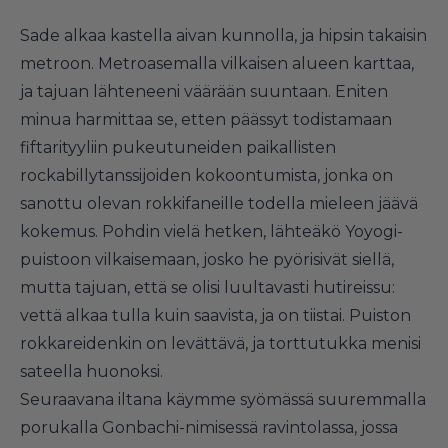
Sade alkaa kastella aivan kunnolla, ja hipsin takaisin
metroon. Metroasemalla vilkaisen alueen karttaa,
ja tajuan lähteneeni väärään suuntaan. Eniten
minua harmittaa se, etten päässyt todistamaan
fiftarityyliin pukeutuneiden paikallisten
rockabillytanssijoiden kokoontumista, jonka on
sanottu olevan rokkifaneille todella mieleen jäävä
kokemus. Pohdin vielä hetken, lähteäkö Yoyogi-
puistoon vilkaisemaan, josko he pyörisivät siellä,
mutta tajuan, että se olisi luultavasti hutireissu:
vettä alkaa tulla kuin saavista, ja on tiistai. Puiston
rokkareidenkin on levättävä, ja torttutukka menisi
sateella huonoksi.
Seuraavana iltana käymme syömässä suuremmalla
porukalla Gonbachi-nimisessä ravintolassa, jossa