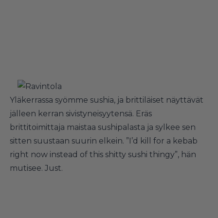
Yläkerrassa syömme sushia, ja brittiläiset näyttävät
jälleen kerran sivistyneisyytensä. Eräs
brittitoimittaja maistaa sushipalasta ja sylkee sen
sitten suustaan suurin elkein. ”I’d kill for a kebab
right now instead of this shitty sushi thingy”, hän
mutisee. Just.