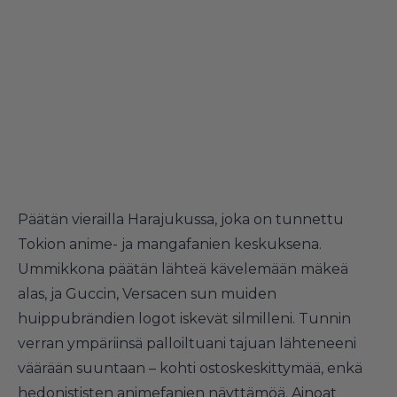
Päätän vierailla Harajukussa, joka on tunnettu
Tokion anime- ja mangafanien keskuksena.
Ummikkona päätän lähteä kävelemään mäkeä
alas, ja Guccin, Versacen sun muiden
huippubrändien logot iskevät silmilleni. Tunnin
verran ympäriinsä palloiltuani tajuan lähteneeni
väärään suuntaan – kohti ostoskeskittymää, enkä
hedonististen animefanien näyttämöä. Ainoat