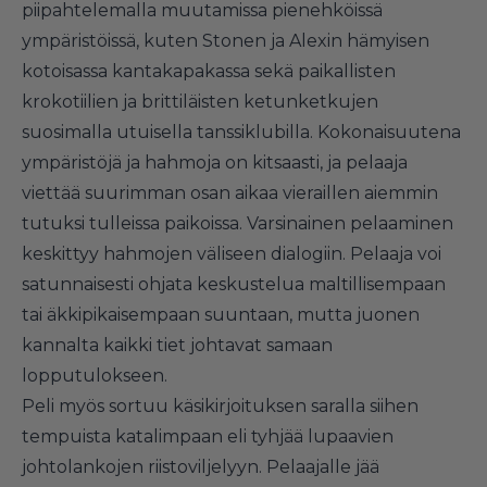
piipahtelemalla muutamissa pienehköissä
ympäristöissä, kuten Stonen ja Alexin hämyisen
kotoisassa kantakapakassa sekä paikallisten
krokotiilien ja brittiläisten ketunketkujen
suosimalla utuisella tanssiklubilla. Kokonaisuutena
ympäristöjä ja hahmoja on kitsaasti, ja pelaaja
viettää suurimman osan aikaa vieraillen aiemmin
tutuksi tulleissa paikoissa. Varsinainen pelaaminen
keskittyy hahmojen väliseen dialogiin. Pelaaja voi
satunnaisesti ohjata keskustelua maltillisempaan
tai äkkipikaisempaan suuntaan, mutta juonen
kannalta kaikki tiet johtavat samaan
lopputulokseen.
Peli myös sortuu käsikirjoituksen saralla siihen
tempuista katalimpaan eli tyhjää lupaavien
johtolankojen riistoviljelyyn. Pelaajalle jää