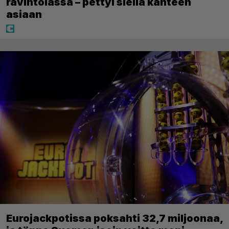
ravintolassa – pettyi siellä kahteen
asiaan
Eurojackpotissa poksahti 32,7 miljoonaa,