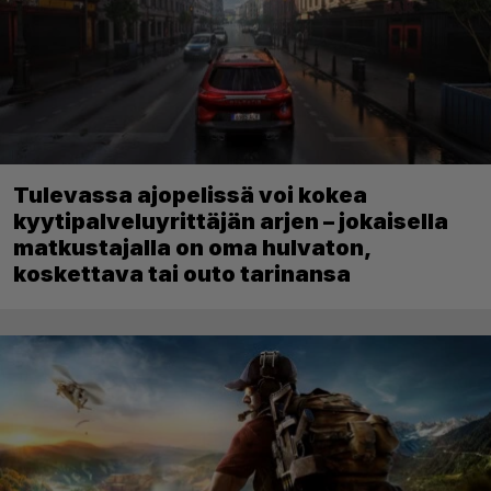
Tulevassa ajopelissä voi kokea
kyytipalveluyrittäjän arjen – jokaisella
matkustajalla on oma hulvaton,
koskettava tai outo tarinansa