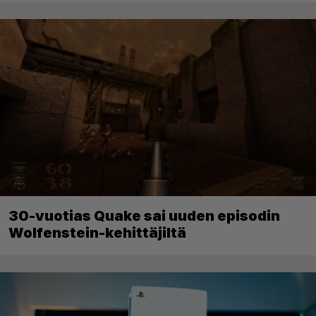
30-vuotias Quake sai uuden episodin
Wolfenstein-kehittäjiltä