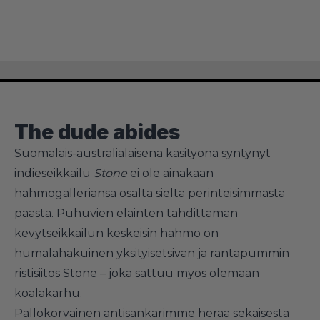
The dude abides
Suomalais-australialaisena käsityönä syntynyt
indieseikkailu
Stone
ei ole ainakaan
hahmogalleriansa osalta sieltä perinteisimmästä
päästä. Puhuvien eläinten tähdittämän
kevytseikkailun keskeisin hahmo on
humalahakuinen yksityisetsivän ja rantapummin
ristisiitos Stone – joka sattuu myös olemaan
koalakarhu.
Pallokorvainen antisankarimme herää sekaisesta