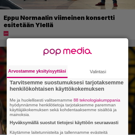
Eppu Normaalin viimeinen konsertti
esitetään Ylellä
Arvostamme yksityisyyttäsi
Valintasi
Tarvitsemme suostumuksesi tarjotaksemme
henkilökohtaisen käyttökokemuksen
Me ja huolellisesti valitsemamme
88 teknologiakumppania
hyödynnämme henkilötietoja tarjotaksemme paremman
käyttäjäkokemuksen sekä kohdentaaksemme sisältöä ja
mainoksia.
Hyväksymällä suostut tietojesi käyttöön seuraavasti
Käytämme laitetunnisteita ja tallennamme evästeitä