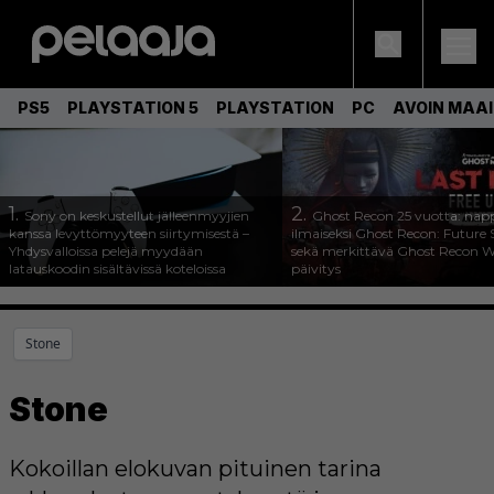
PS5
PLAYSTATION 5
PLAYSTATION
PC
AVOIN MAA
1.
2.
Sony on keskustellut jälleenmyyjien
Ghost Recon 25 vuotta: nap
kanssa levyttömyyteen siirtymisestä –
ilmaiseksi Ghost Recon: Future S
Yhdysvalloissa pelejä myydään
sekä merkittävä Ghost Recon Wi
latauskoodin sisältävissä koteloissa
päivitys
Stone
Stone
Kokoillan elokuvan pituinen tarina