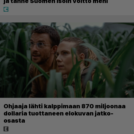
ja tänne Suomen isoin voitto meni
Ohjaaja lähti kalppimaan 870 miljoonaa
dollaria tuottaneen elokuvan jatko-
osasta