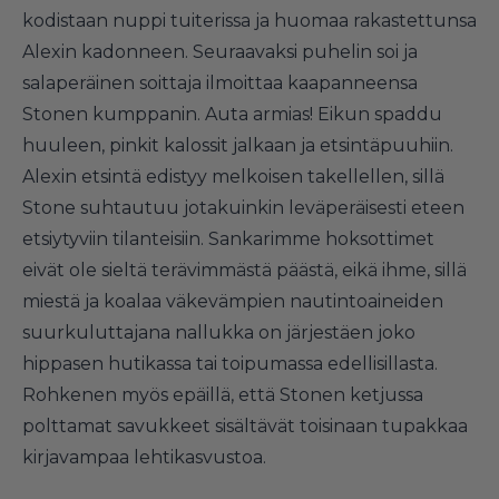
kodistaan nuppi tuiterissa ja huomaa rakastettunsa
Alexin kadonneen. Seuraavaksi puhelin soi ja
salaperäinen soittaja ilmoittaa kaapanneensa
Stonen kumppanin. Auta armias! Eikun spaddu
huuleen, pinkit kalossit jalkaan ja etsintäpuuhiin.
Alexin etsintä edistyy melkoisen takellellen, sillä
Stone suhtautuu jotakuinkin leväperäisesti eteen
etsiytyviin tilanteisiin. Sankarimme hoksottimet
eivät ole sieltä terävimmästä päästä, eikä ihme, sillä
miestä ja koalaa väkevämpien nautintoaineiden
suurkuluttajana nallukka on järjestäen joko
hippasen hutikassa tai toipumassa edellisillasta.
Rohkenen myös epäillä, että Stonen ketjussa
polttamat savukkeet sisältävät toisinaan tupakkaa
kirjavampaa lehtikasvustoa.