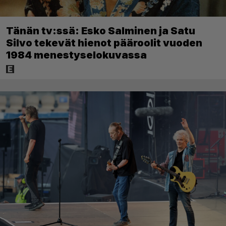
Tänän tv:ssä: Esko Salminen ja Satu
Silvo tekevät hienot pääroolit vuoden
1984 menestyselokuvassa