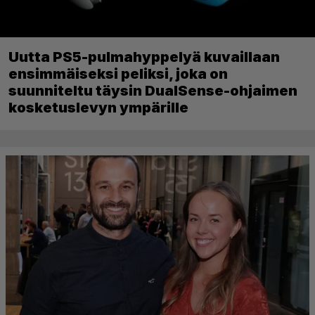
Uutta PS5-pulmahyppelyä kuvaillaan
ensimmäiseksi peliksi, joka on
suunniteltu täysin DualSense-ohjaimen
kosketuslevyn ympärille