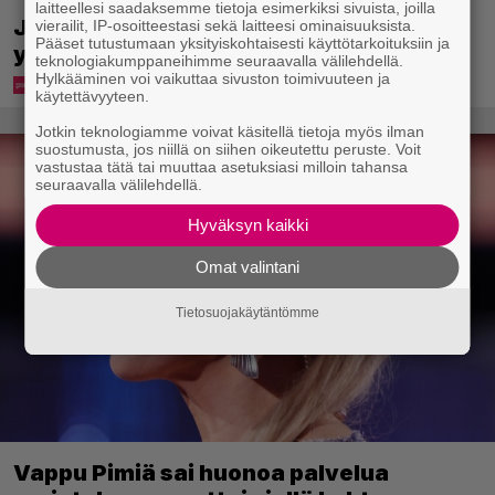
laitteellesi saadaksemme tietoja esimerkiksi sivuista, joilla
Jani Sievinen kokosi lapsikatraansa
vierailit, IP-osoitteestasi sekä laitteesi ominaisuuksista.
Pääset tutustumaan yksityiskohtaisesti käyttötarkoituksiin ja
yhteen – ”Minun suurin perintöni heille”
teknologiakumppaneihimme seuraavalla välilehdellä.
Hylkääminen voi vaikuttaa sivuston toimivuuteen ja
käytettävyyteen.
Jotkin teknologiamme voivat käsitellä tietoja myös ilman
suostumusta, jos niillä on siihen oikeutettu peruste. Voit
vastustaa tätä tai muuttaa asetuksiasi milloin tahansa
seuraavalla välilehdellä.
Hyväksyn kaikki
Omat valintani
Tietosuojakäytäntömme
Vappu Pimiä sai huonoa palvelua