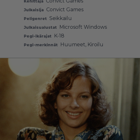
Convict Games
Kehittäjä
Convict Games
Julkaisija
Seikkailu
Peligenret
Microsoft Windows
Julkaisualustat
K-18
Pegi-ikärajat
Huumeet
,
Kiroilu
Pegi-merkinnät