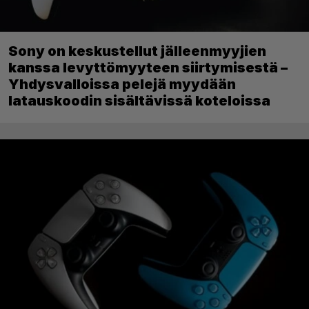
Sony on keskustellut jälleenmyyjien
kanssa levyttömyyteen siirtymisestä –
Yhdysvalloissa pelejä myydään
latauskoodin sisältävissä koteloissa