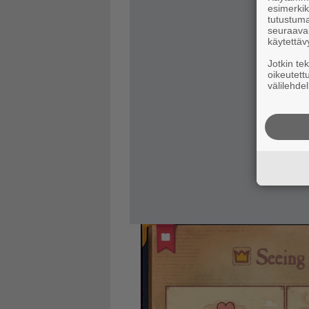
esimerkiks
tutustuma
seuraaval
käytettäv
Jotkin te
oikeutett
välilehdel