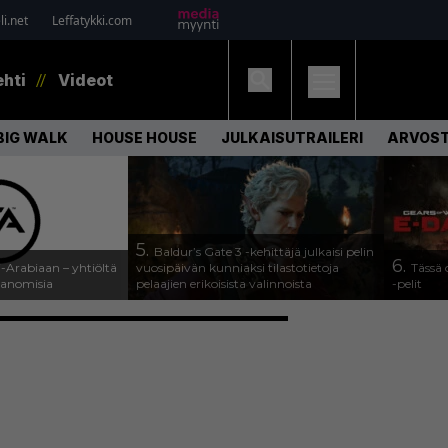
i.net
Leffatykki.com
ehti
Videot
BIG WALK
HOUSE HOUSE
JULKAISUTRAILERI
ARVOS
5.
Baldur’s Gate 3 -kehittäjä julkaisi pelin
6.
-Arabiaan – yhtiöltä
vuosipäivän kunniaksi tilastotietoja
Tässä
sanomisia
pelaajien erikoisista valinnoista
-pelit