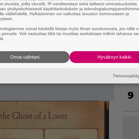
i sivuista, joilla vierailit, IP-osoitteestasi sekä laitteesi ominaisuuksista
an yksityiskohtaisesti käyttötarkoituksiin ja teknologiakumppaneihimm
la välilehdellä. Hylkääminen voi vaikuttaa sivuston toimivuuteen ja
yyteen.
knologiamme voivat käsitellä tietoja myös ilman suostumusta, jos niillä o
7
u peruste. Voit vastustaa tätä tai muuttaa asetuksiasi milloin tahansa se
lä.
Omat valintani
Hyväksyn kaikki
8
Tietosuojak
9