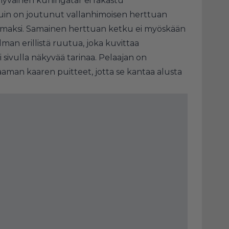
hyväinen kuningatar ei rakastu
uin on joutunut vallanhimoisen herttuan
tamaksi. Samainen herttuan ketku ei myöskään
an erillistä ruutua, joka kuvittaa
i sivulla näkyvää tarinaa. Pelaajan on
man kaaren puitteet, jotta se kantaa alusta