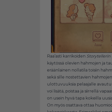
Raa’asti karrikoiden
Storytellerin
käytössä olevien hahmojen ja tau
eräänlainen nollatila toisiin hah
sekä sille nostettavien hahmojen 
ulottuvuuksia pelaajalle avautuu
voi lisätä, poistaa ja siirrellä va
on usein hyvä tapa kokeilla uusi
On myös osattava ottaa huomioo