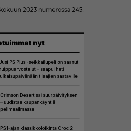
toukokuun 2023 numerossa 245.
etuimmat nyt
Uusi PS Plus -seikkailupeli on saanut
huippuarvostelut – saapui heti
julkaisupäivänään tilaajien saataville
Crimson Desert sai suurpäivityksen
– uudistaa kaupankäyntiä
pelimaailmassa
PS1-ajan klassikkoloikinta Croc 2