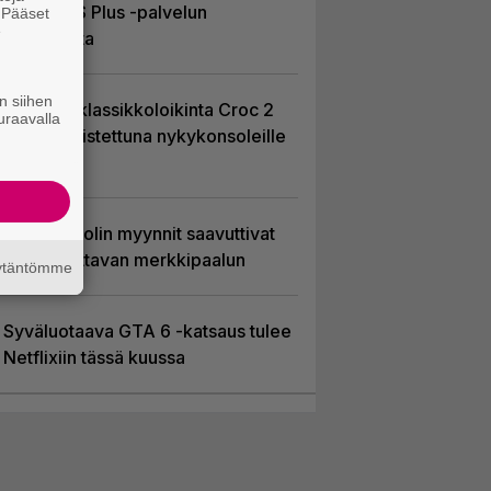
kuussa PS Plus -palvelun
. Pääset
e
tarjonnasta
n siihen
PS1-ajan klassikkoloikinta Croc 2
uraavalla
palaa uudistettuna nykykonsoleille
ja PC:lle
PS5-konsolin myynnit saavuttivat
kunnioitettavan merkkipaalun
äytäntömme
Syväluotaava GTA 6 -katsaus tulee
Netflixiin tässä kuussa