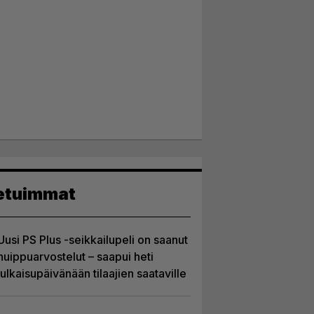
etuimmat
Uusi PS Plus -seikkailupeli on saanut
huippuarvostelut – saapui heti
julkaisupäivänään tilaajien saataville