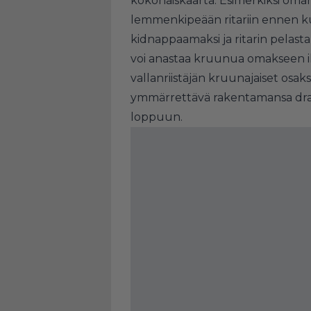
kokonaiskaarta. Esimerkiksi oma
lemmenkipeään ritariin ennen k
kidnappaamaksi ja ritarin pelas
voi anastaa kruunua omakseen ilm
vallanriistäjän kruunajaiset osaks
ymmärrettävä rakentamansa draa
loppuun.