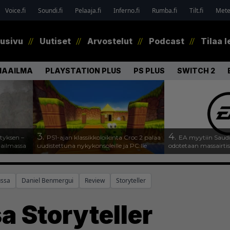
Voice.fi
Soundi.fi
Pelaaja.fi
Inferno.fi
Rumba.fi
Tilt.fi
Metel
tusivu
Uutiset
Arvostelut
Podcast
Tilaa l
MAAILMA
PLAYSTATION PLUS
PS PLUS
SWITCH 2
3.
4.
tyksen –
PS1-ajan klassikkoloikinta Croc 2 palaa
EA myytiin Saudi
aailmassa
uudistettuna nykykonsoleille ja PC:lle
odotetaan massairti
ussa
Daniel Benmergui
Review
Storyteller
a Storyteller