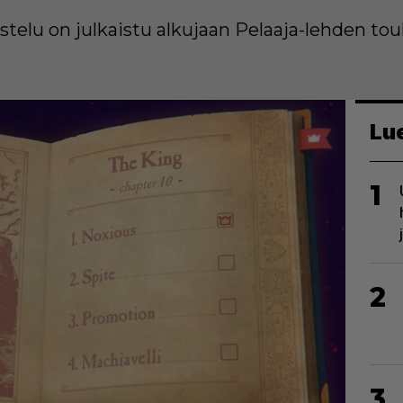
vostelu on julkaistu alkujaan Pelaaja-lehden 
Lu
1
2
3