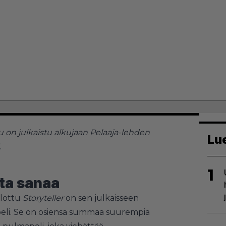
lu on julkaistu alkujaan Pelaaja-lehden
Lu
.
1
ta sanaa
llottu
Storyteller
on sen julkaisseen
peli. Se on osiensa summaa suurempia