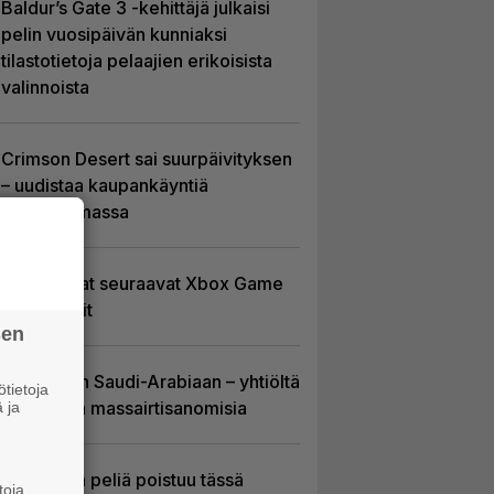
Baldur’s Gate 3 -kehittäjä julkaisi
pelin vuosipäivän kunniaksi
tilastotietoja pelaajien erikoisista
valinnoista
Crimson Desert sai suurpäivityksen
– uudistaa kaupankäyntiä
pelimaailmassa
Tässä ovat seuraavat Xbox Game
Pass -pelit
sen
EA myytiin Saudi-Arabiaan – yhtiöltä
tietoja
odotetaan massairtisanomisia
 ja
Yhdeksän peliä poistuu tässä
toja