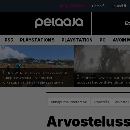
Como.fi
Episodi.fi
E
PS5
PLAYSTATION 5
PLAYSTATION
PC
AVOIN 
1.
Uusi PS Plus -seikkailupeli on saanut
2.
huippuarvostelut – saapui heti
Crimson Desert sai suurpäivi
julkaisupäivänään tilaajien saataville
uudistaa kaupankäyntiä pelim
Annapurna Interactive
Arvostelu
arvostel
Arvosteluss