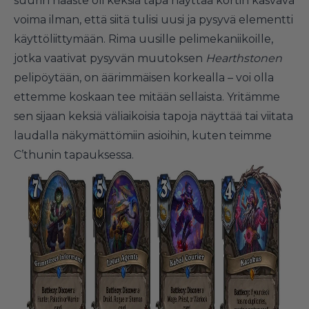
suurin haaste oli keksiä tapa näyttää kortin kasvava
voima ilman, että siitä tulisi uusi ja pysyvä elementti
käyttöliittymään. Rima uusille pelimekaniikoille,
jotka vaativat pysyvän muutoksen
Hearthstonen
pelipöytään, on äärimmäisen korkealla – voi olla
ettemme koskaan tee mitään sellaista. Yritämme
sen sijaan keksiä väliaikoisia tapoja näyttää tai viitata
laudalla näkymättömiin asioihin, kuten teimme
C’thunin tapauksessa.