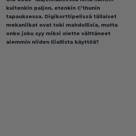
kuitenkin paljon, etenkin C’thunin
tapauksessa. Digikorttipelissä tällaiset
mekaniikat ovat toki mahdollisia, mutta
onko joku syy miksi olette välttäneet
aiemmin niiden liiallista käyttöä?