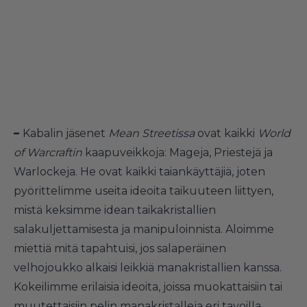
–
Kabalin jäsenet
Mean Streetissa
ovat kaikki
World
of Warcraftin
kaapuveikkoja: Mageja, Priestejä ja
Warlockeja. He ovat kaikki taiankäyttäjiä, joten
pyörittelimme useita ideoita taikuuteen liittyen,
mistä keksimme idean taikakristallien
salakuljettamisesta ja manipuloinnista. Aloimme
miettiä mitä tapahtuisi, jos salaperäinen
velhojoukko alkaisi leikkiä manakristallien kanssa.
Kokeilimme erilaisia ideoita, joissa muokattaisiin tai
muutettaisiin pelin manakristalleja eri tavoilla,