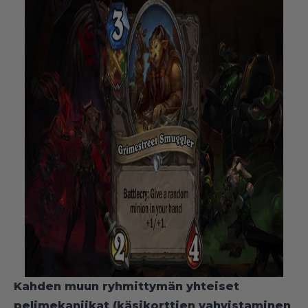
Kahden muun ryhmittymän yhteiset
pelimekaniikat (käsikorttien vahvistaminen