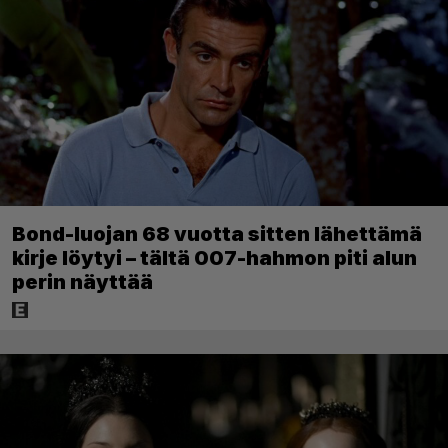
Bond-luojan 68 vuotta sitten lähettämä
kirje löytyi – tältä 007-hahmon piti alun
perin näyttää