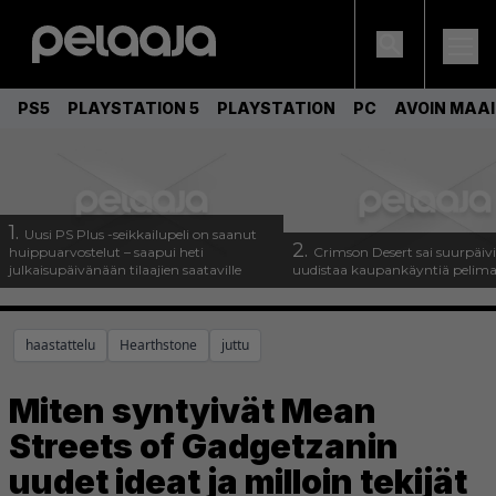
PS5
PLAYSTATION 5
PLAYSTATION
PC
AVOIN MAA
1.
Uusi PS Plus -seikkailupeli on saanut
2.
huippuarvostelut – saapui heti
Crimson Desert sai suurpäivi
julkaisupäivänään tilaajien saataville
uudistaa kaupankäyntiä pelim
haastattelu
Hearthstone
juttu
Miten syntyivät Mean
Streets of Gadgetzanin
uudet ideat ja milloin tekijät