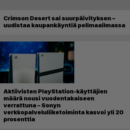
Crimson Desert sai suurpäivityksen –
uudistaa kaupankäyntiä pelimaailmassa
Aktiivisten PlayStation-käyttäjien
määrä nousi vuodentakaiseen
verrattuna – Sonyn
verkkopalveluliiketoiminta kasvoi yli 20
prosenttia