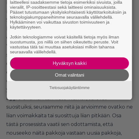
liittyvästä prosessista ilman, että viitataan pelin
laitteellesi saadaksemme tietoja esimerkiksi sivuista, joilla
vierailit, IP-osoitteestasi sekä laitteesi ominaisuuksista.
nykyiseen tasapainoon ja tilaan, eli metaan.
Pääset tutustumaan yksityiskohtaisesti käyttötarkoituksiin ja
teknologiakumppaneihimme seuraavalla välilehdellä.
Suositut ja tehokkaat pakat ja pakkatyypit
Hylkääminen voi vaikuttaa sivuston toimivuuteen ja
käytettävyyteen.
herättävät aina harmistusta pelaajissa. Tiedämme,
että aggressiviset Shaman ja merirosvoja käyttävät
Jotkin teknologiamme voivat käsitellä tietoja myös ilman
suostumusta, jos niillä on siihen oikeutettu peruste. Voit
Warrior –pakat ovat tällä hetkellä erittäin
vastustaa tätä tai muuttaa asetuksiasi milloin tahansa
seuraavalla välilehdellä.
suosittuja. Emme mielellämme tee muutoksia
olemassa oleviin kortteihin, koska se on
Hyväksyn kaikki
epämiellyttävä kokemus vähemmän
Omat valintani
omistautuneille pelaajille, jotka eivät välttämättä
Tietosuojakäytäntömme
ymmärrä miksi niin tehdään. Kun pakat, kuten
aggro-Shaman tai Pirate Warrior, tulevat
suosituiksi, seuraamme niitä ja arvioimme ovatko ne
liian voimakkaita tai suosittuja liian pitkään. Osa
tästä prosessista vaatii sen odottamista, että
nouseeko näitä pakkoja vastaan uusia pakkoja,