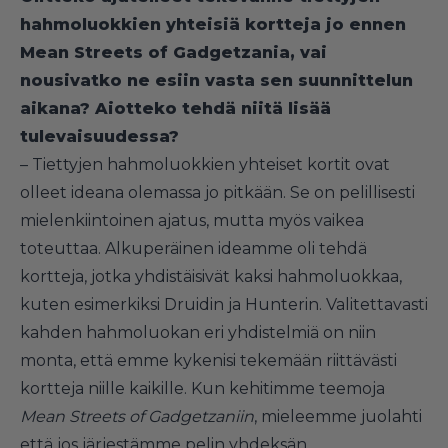
hahmoluokkien yhteisiä kortteja jo ennen
Mean Streets of Gadgetzania, vai
nousivatko ne esiin vasta sen suunnittelun
aikana? Aiotteko tehdä niitä lisää
tulevaisuudessa?
– Tiettyjen hahmoluokkien yhteiset kortit ovat
olleet ideana olemassa jo pitkään. Se on pelillisesti
mielenkiintoinen ajatus, mutta myös vaikea
toteuttaa. Alkuperäinen ideamme oli tehdä
kortteja, jotka yhdistäisivät kaksi hahmoluokkaa,
kuten esimerkiksi Druidin ja Hunterin. Valitettavasti
kahden hahmoluokan eri yhdistelmiä on niin
monta, että emme kykenisi tekemään riittävästi
kortteja niille kaikille. Kun kehitimme teemoja
Mean Streets of Gadgetzaniin
, mieleemme juolahti
että jos järjestämme pelin yhdeksän