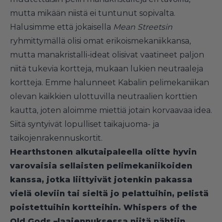
mutta mikään niistä ei tuntunut sopivalta.
Halusimme että jokaisella
Mean Streetsin
ryhmittymällä olisi omat erikoismekaniikkansa,
mutta manakristalli-ideat olisivat vaatineet paljon
niitä tukevia kortteja, mukaan lukien neutraaleja
kortteja. Emme halunneet Kabalin pelimekaniikan
olevan kaikkien ulottuvilla neutraalien korttien
kautta, joten aloimme miettiä jotain korvaavaa idea.
Siitä syntyivät lopulliset taikajuoma- ja
taikojenrakennuskortit.
Hearthstonen alkutaipaleella olitte hyvin
varovaisia sellaisten pelimekaniikoiden
kanssa, jotka liittyivät jotenkin pakassa
vielä oleviin tai sieltä jo pelattuihin, pelistä
poistettuihin kortteihin. Whispers of the
Old Gods –laajennuksessa niitä nähtiin