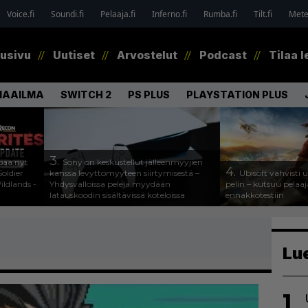
Voice.fi
Soundi.fi
Pelaaja.fi
Inferno.fi
Rumba.fi
Tilt.fi
Metel
tusivu
Uutiset
Arvostelut
Podcast
Tilaa l
MAAILMA
SWITCH 2
PS PLUS
PLAYSTATION PLUS
3.
paa nyt
Sony on keskustellut jälleenmyyjien
4.
oldier
kanssa levyttömyyteen siirtymisestä –
Ubisoft vahvisti
ldlands -
Yhdysvalloissa pelejä myydään
pelin – kutsuu pela
latauskoodin sisältävissä koteloissa
ennakkotestiin
Lu
1