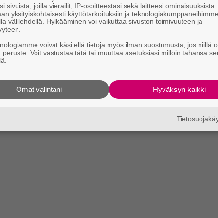
i sivuista, joilla vierailit, IP-osoitteestasi sekä laitteesi ominaisuuksista
an yksityiskohtaisesti käyttötarkoituksiin ja teknologiakumppaneihimm
la välilehdellä. Hylkääminen voi vaikuttaa sivuston toimivuuteen ja
yyteen.
knologiamme voivat käsitellä tietoja myös ilman suostumusta, jos niillä o
u peruste. Voit vastustaa tätä tai muuttaa asetuksiasi milloin tahansa se
lä.
Omat valintani
Hyväksyn kaikki
Tietosuojak