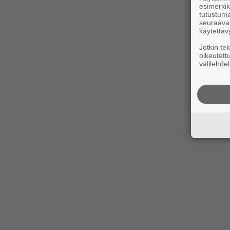
esimerkiks
tutustuma
seuraaval
käytettäv
Jotkin te
oikeutett
välilehdel