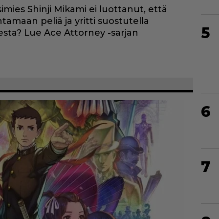
imies Shinji Mikami ei luottanut, että
ntamaan peliä ja yritti suostutella
5
sta? Lue Ace Attorney -sarjan
6
7