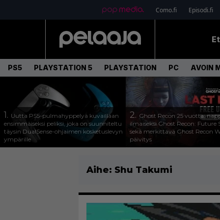
Como.fi
Episodi.fi
E
PS5
PLAYSTATION 5
PLAYSTATION
PC
AVOIN 
1.
2.
Uutta PS5-pulmahyppelyä kuvaillaan
Ghost Recon 25 vuotta: nap
ensimmäiseksi peliksi, joka on suunniteltu
ilmaiseksi Ghost Recon: Future S
täysin DualSense-ohjaimen kosketuslevyn
sekä merkittävä Ghost Recon Wi
ympärille
päivitys
Aihe:
Shu Takumi