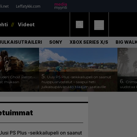
i.net
Leffatykki.com
ehti
Videot
JULKAISUTRAILERI
SONY
XBOX SERIES X/S
BIG WAL
5.
 uuden Ghost Recon -
Uusi PS Plus -seikkailupeli on saanut
6.
ajat mukaan
huippuarvostelut – saapui heti
Crimso
julkaisupäivänään tilaajien saataville
uudistaa
etuimmat
Uusi PS Plus -seikkailupeli on saanut