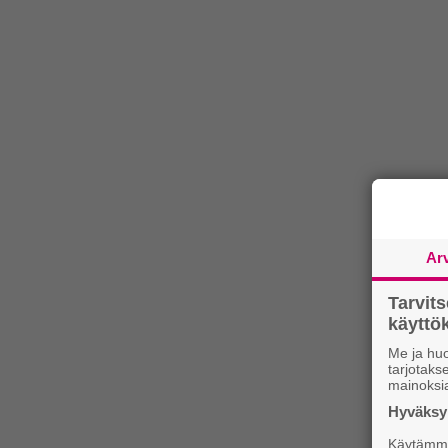
Ar
Tarvit
käytt
Me ja huo
tarjotak
mainoksi
Hyväksym
Käytämme 