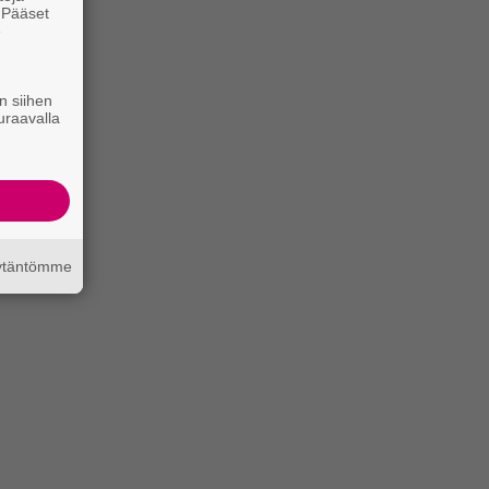
. Pääset
e
n siihen
uraavalla
äytäntömme