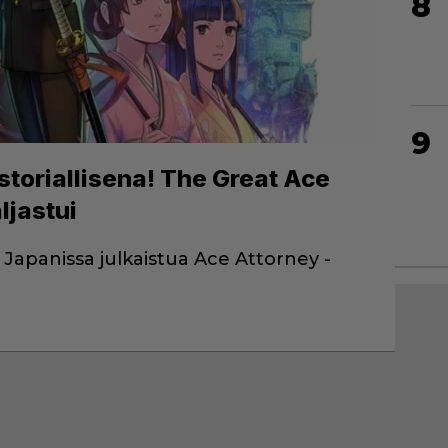
8
9
storiallisena! The Great Ace
ljastui
 Japanissa julkaistua Ace Attorney -