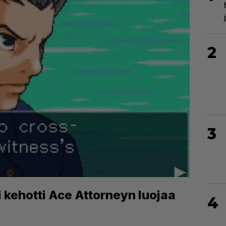
2
3
i kehotti Ace Attorneyn luojaa
4