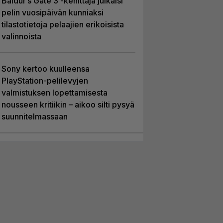
Baldur’s Gate 3 -kehittäjä julkaisi
pelin vuosipäivän kunniaksi
tilastotietoja pelaajien erikoisista
valinnoista
Sony kertoo kuulleensa
PlayStation-pelilevyjen
valmistuksen lopettamisesta
nousseen kritiikin – aikoo silti pysyä
suunnitelmassaan