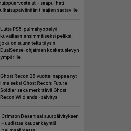
huippuarvostelut – saapui heti
julkaisupäivänään tilaajien saataville
Uutta PS5-pulmahyppelyä
kuvaillaan ensimmäiseksi peliksi,
joka on suunniteltu täysin
DualSense-ohjaimen kosketuslevyn
ympärille
Ghost Recon 25 vuotta: nappaa nyt
ilmaiseksi Ghost Recon: Future
Soldier sekä merkittävä Ghost
Recon Wildlands -päivitys
Crimson Desert sai suurpäivityksen
– uudistaa kaupankäyntiä
pelimaailmassa