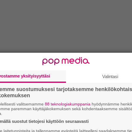
vostamme yksityisyyttäsi
Valintasi
semme suostumuksesi tarjotaksemme henkilökohtai
ökokemuksen
lellisesti valitsemamme
88 teknologiakumppania
hyödynnämme henkilö
semme paremman käyttäjäkokemuksen sekä kohdentaaksemme sisältöä
a.
ällä suostut tietojesi käyttöön seuraavasti
laitetunnisteita ja tallennamme evästeitä laitteellesi saadaksemme tie