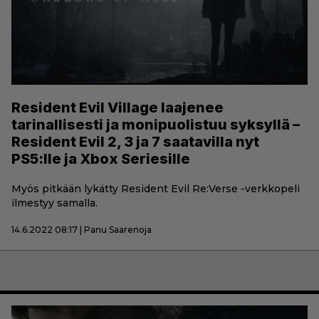
Resident Evil Village laajenee
tarinallisesti ja monipuolistuu syksyllä –
Resident Evil 2, 3 ja 7 saatavilla nyt
PS5:lle ja Xbox Seriesille
Myös pitkään lykätty Resident Evil Re:Verse -verkkopeli
ilmestyy samalla.
14.6.2022 08:17 | Panu Saarenoja