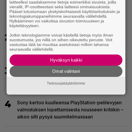
laitteellesi saadaksemme tietoja esimerkiksi sivuista, joilla
levyttömyyteen siirtymisestä – Yhdysvalloissa
vierailit, IP-osoitteestasi sekä laitteesi ominaisuuksista.
pelejä myydään latauskoodin sisältävissä
Pääset tutustumaan yksityiskohtaisesti käyttötarkoituksiin ja
teknologiakumppaneihimme seuraavalla välilehdellä.
koteloissa
Hylkääminen voi vaikuttaa sivuston toimivuuteen ja
käytettävyyteen.
2
Jotkin teknologiamme voivat käsitellä tietoja myös ilman
Uutta PS5-pulmahyppelyä kuvaillaan
suostumusta, jos niillä on siihen oikeutettu peruste. Voit
ensimmäiseksi peliksi, joka on suunniteltu täysin
vastustaa tätä tai muuttaa asetuksiasi milloin tahansa
seuraavalla välilehdellä.
DualSense-ohjaimen kosketuslevyn ympärille
Hyväksyn kaikki
3
Ghost Recon 25 vuotta: nappaa nyt ilmaiseksi
Omat valintani
Ghost Recon: Future Soldier sekä merkittävä
Ghost Recon Wildlands -päivitys
Tietosuojakäytäntömme
4
Sony kertoo kuulleensa PlayStation-pelilevyjen
valmistuksen lopettamisesta nousseen kritiikin –
aikoo silti pysyä suunnitelmassaan