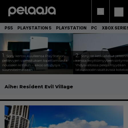
PS5
PLAYSTATION 5
PLAYSTATION
PC
XBOX SERIE
1.
2.
Sony kertoo kuulleensa PlayStation-
Sony on keskustellut jälleen
pelilevyjen valmistuksen lopettamisesta
kanssa levyttömyyteen siirtymis
nousseen kritiikin – aikoo silti pysyä
Yhdysvalloissa pelejä myydään
suunnitelmassaan
latauskoodin sisältävissä koteloi
Aihe:
Resident Evil Village