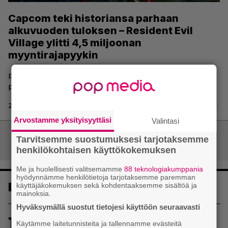
Capcom teki historiansa parhaan
alkuvuoden tuloksen – Resident Evil
Village ylitti 4,5 miljoonan
myyntirajapyykin
Resident Evil Village- ja Monster Hunter Rise -studio voi
paremmin kuin koskaan.
29.7.2021 10:05 | Tarja Porkka-Kontturi
Arvostamme yksityisyyttäsi
Valintasi
Artikkelien
Tarvitsemme suostumuksesi tarjotaksemme
Vanhemmat artikkelit
henkilökohtaisen käyttökokemuksen
selaus
Me ja huolellisesti valitsemamme
88 teknologiakumppania
hyödynnämme henkilötietoja tarjotaksemme paremman
Luetuimmat
käyttäjäkokemuksen sekä kohdentaaksemme sisältöä ja
mainoksia.
Hyväksymällä suostut tietojesi käyttöön seuraavasti
1
Sony on keskustellut jälleenmyyjien kanssa
Käytämme laitetunnisteita ja tallennamme evästeitä