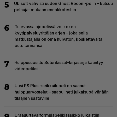
5
Ubisoft vahvisti uuden Ghost Recon -pelin – kutsuu
pelaajat mukaan ennakkotestiin
6
Tulevassa ajopelissä voi kokea
kyytipalveluyrittäjän arjen – jokaisella
matkustajalla on oma hulvaton, koskettava tai
outo tarinansa
7
Huippusuosittu Soturikissat-kirjasarja kääntyy
videopeliksi
8
Uusi PS Plus -seikkailupeli on saanut
huippuarvostelut – saapui heti julkaisupäivänään
tilaajien saataville
9
Uraauurtava formulapeliklassikko julkaistiin