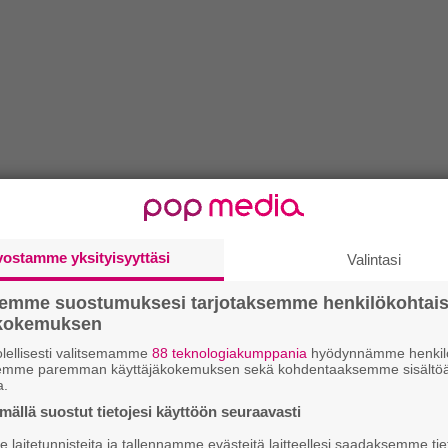
vostamme yksityisyyttäsi
Valintasi
semme suostumuksesi tarjotaksemme henkilökohtai
ökokemuksen
lellisesti valitsemamme
88 teknologiakumppania
hyödynnämme henkilö
semme paremman käyttäjäkokemuksen sekä kohdentaaksemme sisältöä
a.
ällä suostut tietojesi käyttöön seuraavasti
laitetunnisteita ja tallennamme evästeitä laitteellesi saadaksemme tie