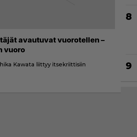
8
täjät avautuvat vuorotellen –
n vuoro
9
ka Kawata liittyy itsekriittisiin