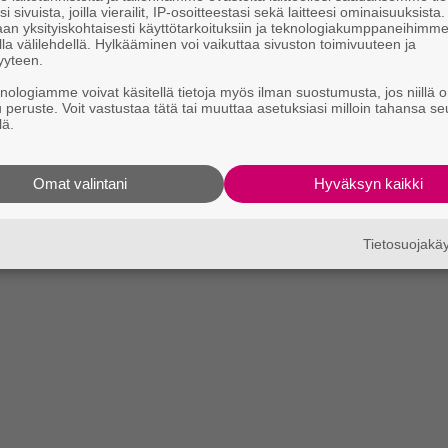
i sivuista, joilla vierailit, IP-osoitteestasi sekä laitteesi ominaisuuksista
an yksityiskohtaisesti käyttötarkoituksiin ja teknologiakumppaneihimm
la välilehdellä. Hylkääminen voi vaikuttaa sivuston toimivuuteen ja
yyteen.
knologiamme voivat käsitellä tietoja myös ilman suostumusta, jos niillä o
u peruste. Voit vastustaa tätä tai muuttaa asetuksiasi milloin tahansa se
lä.
Omat valintani
Hyväksyn kaikki
Tietosuojak