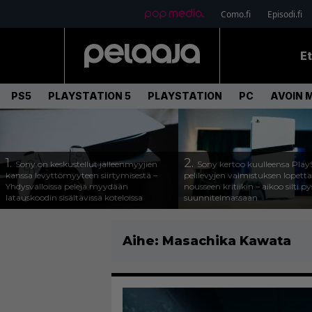
Como.fi
Episodi.fi
E
PS5
PLAYSTATION 5
PLAYSTATION
PC
AVOIN 
1.
2.
Sony on keskustellut jälleenmyyjien
Sony kertoo kuulleensa Play
kanssa levyttömyyteen siirtymisestä –
pelilevyjen valmistuksen lopett
Yhdysvalloissa pelejä myydään
nousseen kritiikin – aikoo silti p
latauskoodin sisältävissä koteloissa
suunnitelmassaan
Aihe:
Masachika Kawata