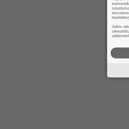
esimerkiks
tutustuma
seuraaval
käytettäv
Jotkin te
oikeutett
välilehdel