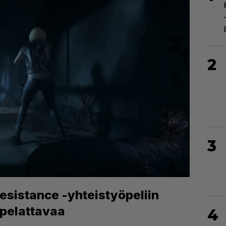
2
3
Resistance -yhteistyöpeliin
pelattavaa
4