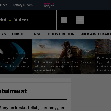
i.net
Leffatykki.com
ehti
Videot
TYS
UBISOFT
PS6
GHOST RECON
JULKAISUTRAIL
6.
hyppelyä kuvaillaan
Tuleva
5.
, joka on suunniteltu
Ubisoft vahvisti uuden Ghost Recon -
kyytipalve
jaimen kosketuslevyn
pelin – kutsuu pelaajat mukaan
matkusta
ennakkotestiin
koskettav
etuimmat
Sony on keskustellut jälleenmyyjien