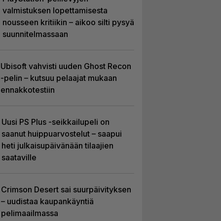
valmistuksen lopettamisesta
nousseen kritiikin – aikoo silti pysyä
suunnitelmassaan
Ubisoft vahvisti uuden Ghost Recon
-pelin – kutsuu pelaajat mukaan
ennakkotestiin
Uusi PS Plus -seikkailupeli on
saanut huippuarvostelut – saapui
heti julkaisupäivänään tilaajien
saataville
Crimson Desert sai suurpäivityksen
– uudistaa kaupankäyntiä
pelimaailmassa