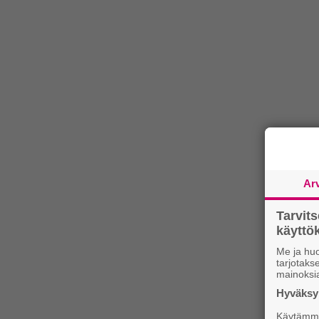
Ar
Tarvit
käytt
Me ja huo
tarjotak
mainoksi
Hyväksym
Käytämme 