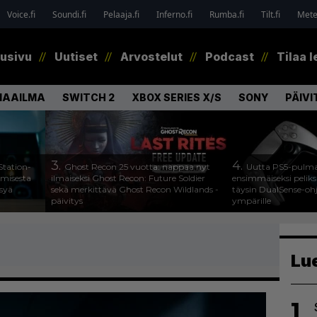
Voice.fi
Soundi.fi
Pelaaja.fi
Inferno.fi
Rumba.fi
Tilt.fi
Metel
tusivu
Uutiset
Arvostelut
Podcast
Tilaa l
MAAILMA
SWITCH 2
XBOX SERIES X/S
SONY
PÄIVI
3.
4.
Station-
Ghost Recon 25 vuotta: nappaa nyt
Uutta PS5-pulma
amisesta
ilmaiseksi Ghost Recon: Future Soldier
ensimmäiseksi peliksi
ysyä
sekä merkittävä Ghost Recon Wildlands -
täysin DualSense-oh
päivitys
ympärille
Lu
1