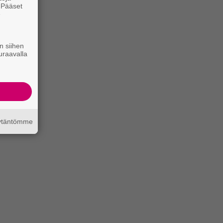
. Pääset
e
n siihen
uraavalla
äytäntömme