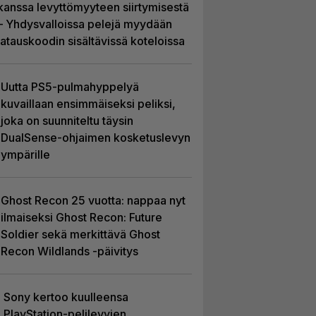
kanssa levyttömyyteen siirtymisestä
– Yhdysvalloissa pelejä myydään
latauskoodin sisältävissä koteloissa
Uutta PS5-pulmahyppelyä
kuvaillaan ensimmäiseksi peliksi,
joka on suunniteltu täysin
DualSense-ohjaimen kosketuslevyn
ympärille
Ghost Recon 25 vuotta: nappaa nyt
ilmaiseksi Ghost Recon: Future
Soldier sekä merkittävä Ghost
Recon Wildlands -päivitys
Sony kertoo kuulleensa
PlayStation-pelilevyjen