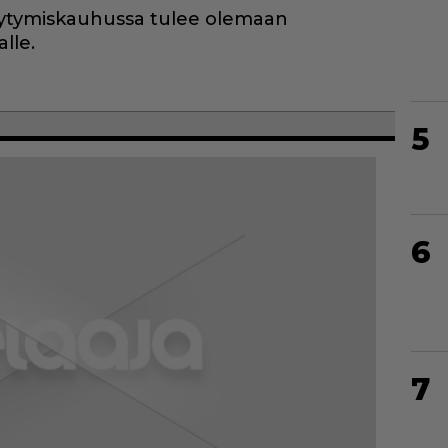
viytymiskauhussa tulee olemaan
lle.
5
6
7