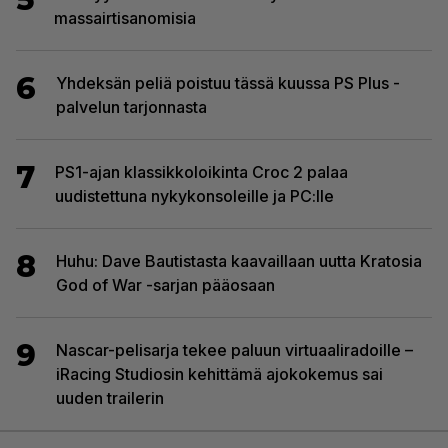
massairtisanomisia
6
Yhdeksän peliä poistuu tässä kuussa PS Plus -
palvelun tarjonnasta
7
PS1-ajan klassikkoloikinta Croc 2 palaa
uudistettuna nykykonsoleille ja PC:lle
8
Huhu: Dave Bautistasta kaavaillaan uutta Kratosia
God of War -sarjan pääosaan
9
Nascar-pelisarja tekee paluun virtuaaliradoille –
iRacing Studiosin kehittämä ajokokemus sai
uuden trailerin