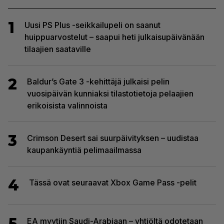
1
Uusi PS Plus -seikkailupeli on saanut
huippuarvostelut – saapui heti julkaisupäivänään
tilaajien saataville
2
Baldur’s Gate 3 -kehittäjä julkaisi pelin
vuosipäivän kunniaksi tilastotietoja pelaajien
erikoisista valinnoista
3
Crimson Desert sai suurpäivityksen – uudistaa
kaupankäyntiä pelimaailmassa
4
Tässä ovat seuraavat Xbox Game Pass -pelit
5
EA myytiin Saudi-Arabiaan – yhtiöltä odotetaan