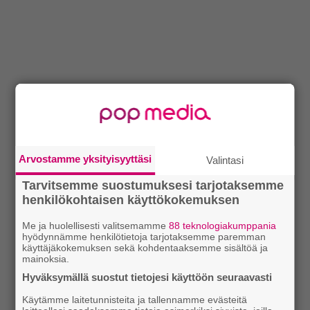
Arvostamme yksityisyyttäsi
Valintasi
Tarvitsemme suostumuksesi tarjotaksemme
henkilökohtaisen käyttökokemuksen
Me ja huolellisesti valitsemamme
88 teknologiakumppania
hyödynnämme henkilötietoja tarjotaksemme paremman
käyttäjäkokemuksen sekä kohdentaaksemme sisältöä ja
mainoksia.
Hyväksymällä suostut tietojesi käyttöön seuraavasti
Käytämme laitetunnisteita ja tallennamme evästeitä