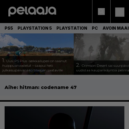
PS5
PLAYSTATION 5
PLAYSTATION
PC
AVOIN MAA
1.
Uusi PS Plus -seikkailupeli on saanut
2.
huippuarvostelut – saapui heti
Crimson Desert sai suurpäivi
julkaisupäivänään tilaajien saataville
uudistaa kaupankäyntiä pelim
Aihe:
hitman: codename 47