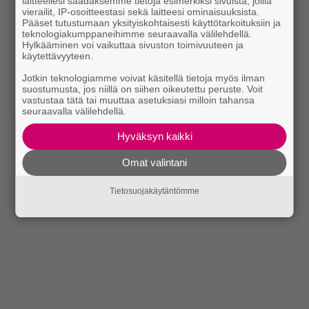
laitteellesi saadaksemme tietoja esimerkiksi sivuista, joilla
vierailit, IP-osoitteestasi sekä laitteesi ominaisuuksista.
Pääset tutustumaan yksityiskohtaisesti käyttötarkoituksiin ja
teknologiakumppaneihimme seuraavalla välilehdellä.
Hylkääminen voi vaikuttaa sivuston toimivuuteen ja
käytettävyyteen.
Jotkin teknologiamme voivat käsitellä tietoja myös ilman
suostumusta, jos niillä on siihen oikeutettu peruste. Voit
vastustaa tätä tai muuttaa asetuksiasi milloin tahansa
seuraavalla välilehdellä.
Hyväksyn kaikki
Omat valintani
Tietosuojakäytäntömme