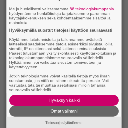
Me ja huolellisesti valitsemamme
88 teknologiakumppania
hyödynnämme henkilötietoja tarjotaksemme paremman
käyttäjäkokemuksen sekä kohdentaaksemme sisältöä ja
mainoksia.
Hyväksymällä suostut tietojesi käyttöön seuraavasti
Käytämme laitetunnisteita ja tallennamme evästeitä
laitteellesi saadaksemme tietoja esimerkiksi sivuista, joilla
vierailit, IP-osoitteestasi sekä laitteesi ominaisuuksista.
Pääset tutustumaan yksityiskohtaisesti käyttötarkoituksiin ja
teknologiakumppaneihimme seuraavalla välilehdellä.
Hylkääminen voi vaikuttaa sivuston toimivuuteen ja
käytettävyyteen.
Jotkin teknologiamme voivat käsitellä tietoja myös ilman
suostumusta, jos niillä on siihen oikeutettu peruste. Voit
vastustaa tätä tai muuttaa asetuksiasi milloin tahansa
seuraavalla välilehdellä.
Hyväksyn kaikki
Omat valintani
Tietosuojakäytäntömme