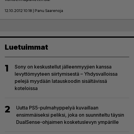
12.10.2012 10:18 | Panu Saarenoja
Luetuimmat
1
Sony on keskustellut jälleenmyyjien kanssa
levyttömyyteen siirtymisestä – Yhdysvalloissa
pelejä myydään latauskoodin sisältävissä
koteloissa
2
Uutta PS5-pulmahyppelyä kuvaillaan
ensimmäiseksi peliksi, joka on suunniteltu täysin
DualSense-ohjaimen kosketuslevyn ympärille