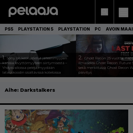
PS5
PLAYSTATION 5
PLAYSTATION
PC
AVOIN MAA
1.
2.
Sony on keskustellut jälleenmyyjien
Ghost Recon 25 vuotta: nap
kanssa levyttömyyteen siirtymisestä –
ilmaiseksi Ghost Recon: Future S
Yhdysvalloissa pelejä myydään
sekä merkittävä Ghost Recon Wi
latauskoodin sisältävissä koteloissa
päivitys
Aihe:
Darkstalkers