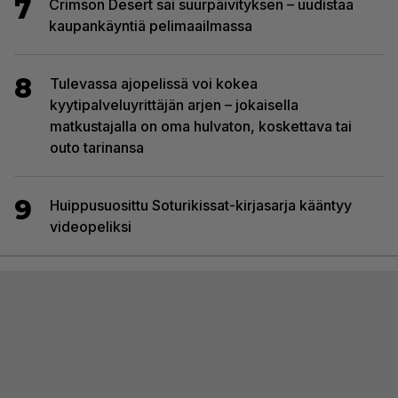
7
Crimson Desert sai suurpäivityksen – uudistaa
kaupankäyntiä pelimaailmassa
8
Tulevassa ajopelissä voi kokea
kyytipalveluyrittäjän arjen – jokaisella
matkustajalla on oma hulvaton, koskettava tai
outo tarinansa
9
Huippusuosittu Soturikissat-kirjasarja kääntyy
videopeliksi