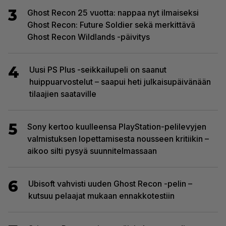
3
Ghost Recon 25 vuotta: nappaa nyt ilmaiseksi
Ghost Recon: Future Soldier sekä merkittävä
Ghost Recon Wildlands -päivitys
4
Uusi PS Plus -seikkailupeli on saanut
huippuarvostelut – saapui heti julkaisupäivänään
tilaajien saataville
5
Sony kertoo kuulleensa PlayStation-pelilevyjen
valmistuksen lopettamisesta nousseen kritiikin –
aikoo silti pysyä suunnitelmassaan
6
Ubisoft vahvisti uuden Ghost Recon -pelin –
kutsuu pelaajat mukaan ennakkotestiin