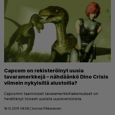
Capcom on rekisteröinyt uusia
tavaramerkkejä – nähdäänkö Dino Crisis
viimein nykyisillä alustoilla?
Capcomin taannoiset tavaramerkkihakemukset on
herättänyt toiveet uusista uusioversioista.
18.12.2019 08:58 | Joonas Pikkarainen