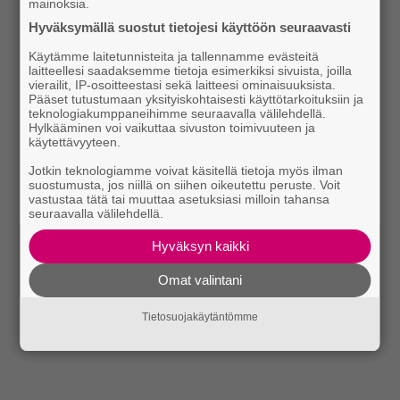
mainoksia.
Hyväksymällä suostut tietojesi käyttöön seuraavasti
Käytämme laitetunnisteita ja tallennamme evästeitä
laitteellesi saadaksemme tietoja esimerkiksi sivuista, joilla
vierailit, IP-osoitteestasi sekä laitteesi ominaisuuksista.
Pääset tutustumaan yksityiskohtaisesti käyttötarkoituksiin ja
teknologiakumppaneihimme seuraavalla välilehdellä.
Hylkääminen voi vaikuttaa sivuston toimivuuteen ja
käytettävyyteen.
Jotkin teknologiamme voivat käsitellä tietoja myös ilman
suostumusta, jos niillä on siihen oikeutettu peruste. Voit
vastustaa tätä tai muuttaa asetuksiasi milloin tahansa
seuraavalla välilehdellä.
Hyväksyn kaikki
Omat valintani
Tietosuojakäytäntömme