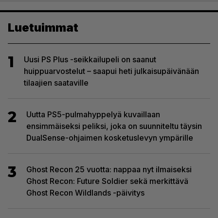
Luetuimmat
1
Uusi PS Plus -seikkailupeli on saanut
huippuarvostelut – saapui heti julkaisupäivänään
tilaajien saataville
2
Uutta PS5-pulmahyppelyä kuvaillaan
ensimmäiseksi peliksi, joka on suunniteltu täysin
DualSense-ohjaimen kosketuslevyn ympärille
3
Ghost Recon 25 vuotta: nappaa nyt ilmaiseksi
Ghost Recon: Future Soldier sekä merkittävä
Ghost Recon Wildlands -päivitys