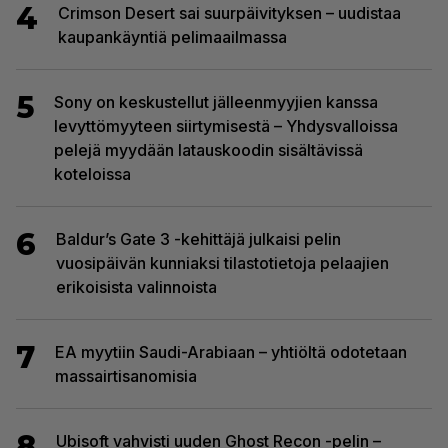
4
Crimson Desert sai suurpäivityksen – uudistaa
kaupankäyntiä pelimaailmassa
5
Sony on keskustellut jälleenmyyjien kanssa
levyttömyyteen siirtymisestä – Yhdysvalloissa
pelejä myydään latauskoodin sisältävissä
koteloissa
6
Baldur’s Gate 3 -kehittäjä julkaisi pelin
vuosipäivän kunniaksi tilastotietoja pelaajien
erikoisista valinnoista
7
EA myytiin Saudi-Arabiaan – yhtiöltä odotetaan
massairtisanomisia
8
Ubisoft vahvisti uuden Ghost Recon -pelin –