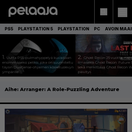
PS5
PLAYSTATION 5
PLAYSTATION
PC
AVOIN MAA
1.
2.
Uutta PS5-pulmahyppelyä kuvaillaan
Ghost Recon 25 vuotta: nap
ensimmäiseksi peliksi, joka on suunniteltu
ilmaiseksi Ghost Recon: Future S
täysin DualSense-ohjaimen kosketuslevyn
sekä merkittävä Ghost Recon Wi
ympärille
päivitys
Aihe:
Arranger: A Role-Puzzling Adventure