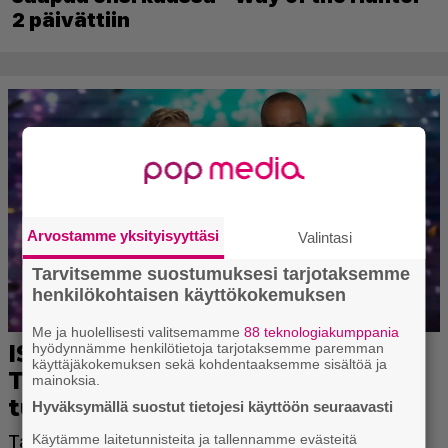
2 päivättiin
Arvostamme yksityisyyttäsi
Valintasi
Tarvitsemme suostumuksesi tarjotaksemme
henkilökohtaisen käyttökokemuksen
Me ja huolellisesti valitsemamme
88 teknologiakumppania
hyödynnämme henkilötietoja tarjotaksemme paremman
käyttäjäkokemuksen sekä kohdentaaksemme sisältöä ja
mainoksia.
Hyväksymällä suostut tietojesi käyttöön seuraavasti
Käytämme laitetunnisteita ja tallennamme evästeitä