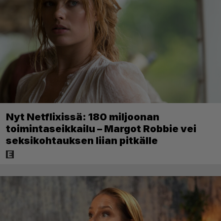
Nyt Netflixissä: 180 miljoonan
toimintaseikkailu – Margot Robbie vei
seksikohtauksen liian pitkälle