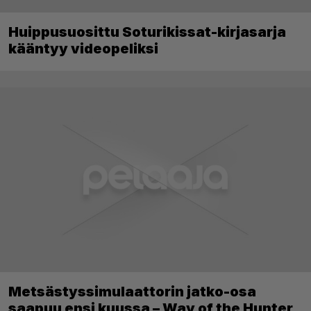
Huippusuosittu Soturikissat-kirjasarja
kääntyy videopeliksi
Metsästyssimulaattorin jatko-osa
saapuu ensi kuussa – Way of the Hunter