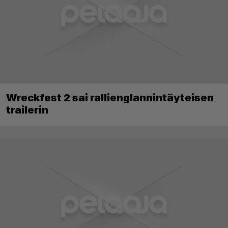
Wreckfest 2 sai rallienglannintäyteisen
trailerin