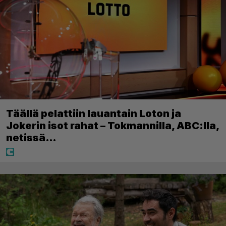
Täällä pelattiin lauantain Loton ja
Jokerin isot rahat – Tokmannilla, ABC:lla,
netissä…