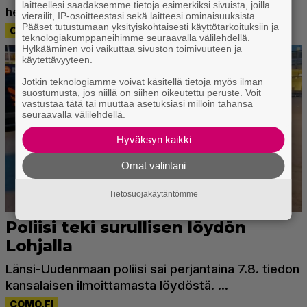
laitteellesi saadaksemme tietoja esimerkiksi sivuista, joilla
vierailit, IP-osoitteestasi sekä laitteesi ominaisuuksista.
Pääset tutustumaan yksityiskohtaisesti käyttötarkoituksiin ja
teknologiakumppaneihimme seuraavalla välilehdellä.
Hylkääminen voi vaikuttaa sivuston toimivuuteen ja
käytettävyyteen.
Jotkin teknologiamme voivat käsitellä tietoja myös ilman
suostumusta, jos niillä on siihen oikeutettu peruste. Voit
vastustaa tätä tai muuttaa asetuksiasi milloin tahansa
seuraavalla välilehdellä.
Hyväksyn kaikki
Omat valintani
Tietosuojakäytäntömme