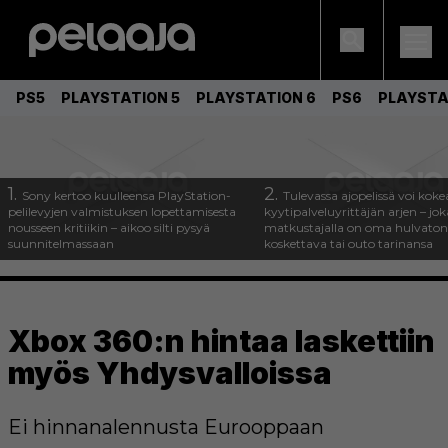
PS5
PLAYSTATION 5
PLAYSTATION 6
PS6
PLAYSTA
1.
2.
Sony kertoo kuulleensa PlayStation-
Tulevassa ajopelissä voi koke
pelilevyjen valmistuksen lopettamisesta
kyytipalveluyrittäjän arjen – joka
nousseen kritiikin – aikoo silti pysyä
matkustajalla on oma hulvaton
suunnitelmassaan
koskettava tai outo tarinansa
Xbox 360:n hintaa laskettiin
myös Yhdysvalloissa
Ei hinnanalennusta Eurooppaan