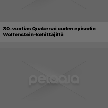
30-vuotias Quake sai uuden episodin
Wolfenstein-kehittäjiltä