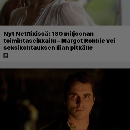
Nyt Netflixissä: 180 miljoonan
toimintaseikkailu – Margot Robbie vei
seksikohtauksen liian pitkälle