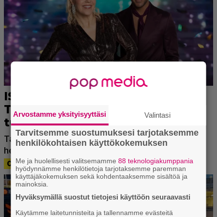
Arvostamme yksityisyyttäsi
Valintasi
Tarvitsemme suostumuksesi tarjotaksemme
henkilökohtaisen käyttökokemuksen
Me ja huolellisesti valitsemamme
88 teknologiakumppania
hyödynnämme henkilötietoja tarjotaksemme paremman
käyttäjäkokemuksen sekä kohdentaaksemme sisältöä ja
mainoksia.
Hyväksymällä suostut tietojesi käyttöön seuraavasti
Käytämme laitetunnisteita ja tallennamme evästeitä