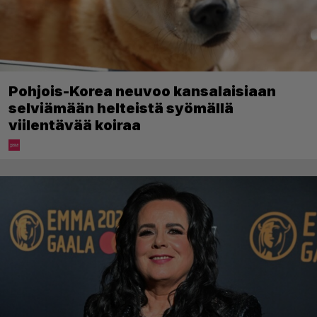
Pohjois-Korea neuvoo kansalaisiaan
selviämään helteistä syömällä
viilentävää koiraa