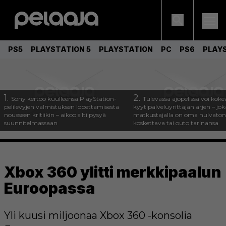
PS5
PLAYSTATION 5
PLAYSTATION
PC
PS6
PLAY
1.
2.
Sony kertoo kuulleensa PlayStation-
Tulevassa ajopelissä voi koke
pelilevyjen valmistuksen lopettamisesta
kyytipalveluyrittäjän arjen – joka
nousseen kritiikin – aikoo silti pysyä
matkustajalla on oma hulvaton
suunnitelmassaan
koskettava tai outo tarinansa
Xbox 360 ylitti merkkipaalun
Euroopassa
Yli kuusi miljoonaa Xbox 360 -konsolia