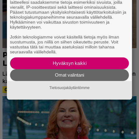
laitteellesi saadaksemme tietoja esimerkiksi sivuista, joilla
vierailit, IP-osoitteestasi sekä laitteesi ominaisuuksista.
Pääset tutustumaan yksityiskohtaisesti käyttötarkoituksiin ja
teknologiakumppaneihimme seuraavalla välilehdellä.
Hylkääminen voi vaikuttaa sivuston toimivuuteen ja
käytettävyyteen.
Jotkin teknologiamme voivat käsitellä tietoja myös ilman
suostumusta, jos niillä on siihen oikeutettu peruste. Voit
vastustaa tätä tai muuttaa asetuksiasi milloin tahansa
seuraavalla välilehdellä.
Hyväksyn kaikki
Omat valintani
Tietosuojakäytäntömme