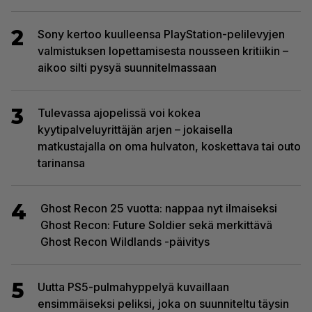
2
Sony kertoo kuulleensa PlayStation-pelilevyjen
valmistuksen lopettamisesta nousseen kritiikin –
aikoo silti pysyä suunnitelmassaan
3
Tulevassa ajopelissä voi kokea
kyytipalveluyrittäjän arjen – jokaisella
matkustajalla on oma hulvaton, koskettava tai outo
tarinansa
4
Ghost Recon 25 vuotta: nappaa nyt ilmaiseksi
Ghost Recon: Future Soldier sekä merkittävä
Ghost Recon Wildlands -päivitys
5
Uutta PS5-pulmahyppelyä kuvaillaan
ensimmäiseksi peliksi, joka on suunniteltu täysin