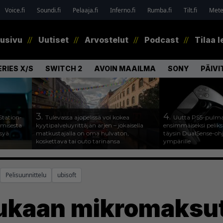
Voice.fi
Soundi.fi
Pelaaja.fi
Inferno.fi
Rumba.fi
Tilt.fi
Metel
tusivu
Uutiset
Arvostelut
Podcast
Tilaa l
RIES X/S
SWITCH 2
AVOIN MAAILMA
SONY
PÄIVI
3.
4.
Station-
Tulevassa ajopelissä voi kokea
Uutta PS5-pulma
amisesta
kyytipalveluyrittäjän arjen – jokaisella
ensimmäiseksi peliksi
ysyä
matkustajalla on oma hulvaton,
täysin DualSense-oh
koskettava tai outo tarinansa
ympärille
Pelisuunnittelu
ubisoft
ukaan mikromaksut