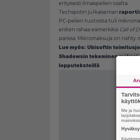
erityisesti ilmaispelien osalta.
Techspotin julkaiseman
raporti
PC-pelien tuotoista tuli mikroma
eniten rahaa esimerkiksi
Call of 
parissa. Mikromaksuja on nähty m
Lue myös:
Ubisoftin toimitusj
Shadowsin tekeminen maksoi –
lopputeksteillä
Ar
Tarvit
käytt
Me ja huo
tarjotak
mainoksi
Hyväksym
Käytämme 