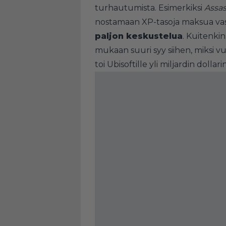
turhautumista. Esimerkiksi
Assas
nostamaan XP-tasoja maksua vast
paljon keskustelua
. Kuitenki
mukaan suuri syy siihen, miksi 
toi Ubisoftille yli miljardin dollari