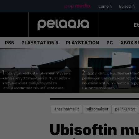
Como.fi
Episodi.fi
E
PS5
PLAYSTATION 5
PLAYSTATION
PC
XBOX SE
1.
2.
Sony on keskustellut jälleenmyyjien
Sony kertoo kuulleensa Play
kanssa levyttömyyteen siirtymisestä –
pelilevyjen valmistuksen lopett
Yhdysvalloissa pelejä myydään
nousseen kritiikin – aikoo silti p
latauskoodin sisältävissä koteloissa
suunnitelmassaan
ansaintamallit
mikromaksut
pelinkehitys
Ubisoftin m