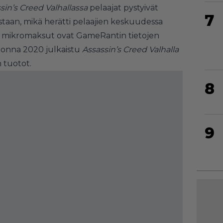
sin’s Creed Valhallassa
pelaajat pystyivät
7
aan, mikä herätti pelaajien keskuudessa
n mikromaksut ovat GameRantin tietojen
vuonna 2020 julkaistu
Assassin’s Creed Valhalla
n tuotot.
8
9