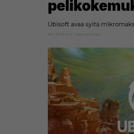
pelikokemu
Ubisoft avaa syitä mikromaks
29.7.2025 12:13
Tuomas Ahola