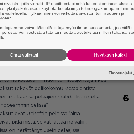
i sivuista, joilla vierailit, IP-osoitteestasi sekä laitteesi ominaisuuksista
an yksityiskohtaisesti käyttötarkoituksiin ja teknologiakumppaneihimm
la välilehdellä. Hylkääminen voi vaikuttaa sivuston toimivuuteen ja
4
yyteen.
knologiamme voivat käsitellä tietoja myös ilman suostumusta, jos niillä o
u peruste. Voit vastustaa tätä tai muuttaa asetuksiasi milloin tahansa se
lä.
Omat valintani
Hyväksyn kaikki
5
ä mikromaksujen lisäämiseen premium-luokan
Tietosuojak
kertomuksessaan. Yhtiön toimitusjohtaja
Yves
maksut tekevät pelikokemuksesta entistä
6
nen mukaansa pelaajien mahdollisuudella
 nopeammin pelissä”.
ksut ovat Ubisoftin peleissä ”aina
ivät pidä niistä, voivat jättää ne väliin.
sä on herättänyt usein pelaajissa