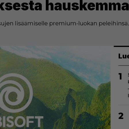
ksesta hauskemm
ujen lisäämiselle premium-luokan peleihinsä.
Lu
1
2