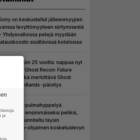
Sony on keskustellut jälleenmyyjien
kanssa levyttömyyteen siirtymisestä
– Yhdysvalloissa pelejä myydään
latauskoodin sisältävissä koteloissa
Ghost Recon 25 vuotta: nappaa nyt
ilmaiseksi Ghost Recon: Future
Soldier sekä merkittävä Ghost
Recon Wildlands -päivitys
sen
Uutta PS5-pulmahyppelyä
tietoja
kuvaillaan ensimmäiseksi peliksi,
 ja
joka on suunniteltu täysin
DualSense-ohjaimen kosketuslevyn
ympärille
toja