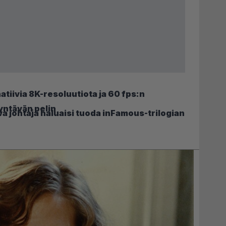
tiivia 8K-resoluutiota ja 60 fps:n
ntävän pelin
a johtaja haluaisi tuoda inFamous-trilogian