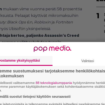
n
mukaan viime vuonna peräti 58 prosenttia
1
ksuista. Pelaajat käyttivät mikromaksuihin
Duty: Black Ops 6:n
,
Robloxin
ja
Fortniten
yös Ubisoftin yksinpeleissä.
ohtaja kertoo, paljonko Assassin’s Creed
 summa selittyy kahden tunnin
2
vostamme yksityisyyttäsi
Valintasi
semme suostumuksesi tarjotaksemme henkilökohtai
ökokemuksen
3
lellisesti valitsemamme
88 teknologiakumppania
hyödynnämme henkilö
semme paremman käyttäjäkokemuksen sekä kohdentaaksemme sisältöä
a.
ällä suostut tietojesi käyttöön seuraavasti
laitetunnisteita ja tallennamme evästeitä laitteellesi saadaksemme tie