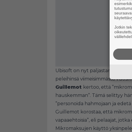
esimerkiks
tutustuma
seuraaval
käytettäv
Jotkin te
oikeutett
välilehdel
Ubisoft on nyt paljastanut syit
peleihinsä viimeisimmässä vuosi
Guillemot
kertoo, että ”mikro
hauskemman”. Tämä selittyy hä
”personoida hahmojaan ja edetä
Guillemot korostaa, että mikroma
vapaaehtoisia”, eli pelaajat, jotka e
Mikromaksujen käyttö yksinpeleis