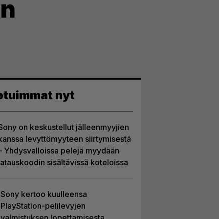
an
etuimmat nyt
Sony on keskustellut jälleenmyyjien
kanssa levyttömyyteen siirtymisestä
– Yhdysvalloissa pelejä myydään
latauskoodin sisältävissä koteloissa
Sony kertoo kuulleensa
PlayStation-pelilevyjen
valmistuksen lopettamisesta