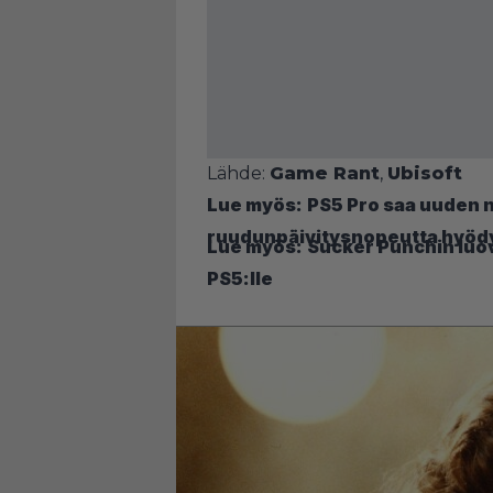
Lähde:
Game Rant
,
Ubisoft
Lue myös:
PS5 Pro saa uuden na
ruudunpäivitysnopeutta hyödy
Lue myös:
Sucker Punchin luov
PS5:lle