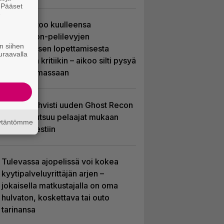
. Pääset
e
Sony kertoo kuulleensa
PlayStation-pelilevyjen
n siihen
valmistuksen lopettamisesta
uraavalla
nousseen kritiikin – aikoo silti pysyä
suunnitelmassaan
Ubisoft vahvisti uuden Ghost Recon
-pelin – kutsuu pelaajat mukaan
äytäntömme
ennakkotestiin
Tulevassa ajopelissä voi kokea
kyytipalveluyrittäjän arjen –
jokaisella matkustajalla on oma
hulvaton, koskettava tai outo
tarinansa