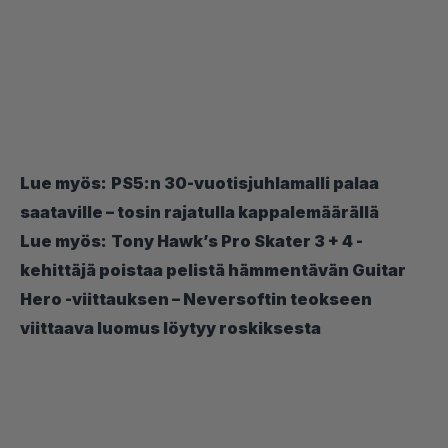
Lue myös:
PS5:n 30-vuotisjuhlamalli palaa
saataville – tosin rajatulla kappalemäärällä
Lue myös:
Tony Hawk’s Pro Skater 3 + 4 -
kehittäjä poistaa pelistä hämmentävän Guitar
Hero -viittauksen – Neversoftin teokseen
viittaava luomus löytyy roskiksesta