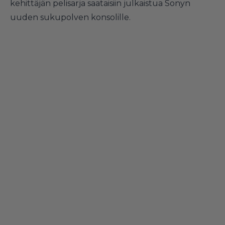
kehittäjän pelisarja saataisiin julkaistua Sonyn
uuden sukupolven konsolille.