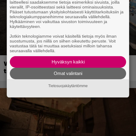
laitteellesi saadaksemme tietoja esimerkiksi sivuista, joilla
vierailit, IP-osoitteestasi sekä laitteesi ominaisuuksista.
Pääset tutustumaan yksityiskohtaisesti käyttötarkoituksiin ja
teknologiakumppaneihimme seuraavalla välilehdellä.
Hylkääminen voi vaikuttaa sivuston toimivuuteen ja
käytettävyyteen.
Jotkin teknologiamme voivat käsitellä tietoja myös ilman
suostumusta, jos niillä on siihen oikeutettu peruste. Voit
vastustaa tätä tai muuttaa asetuksiasi milloin tahansa
seuraavalla välilehdellä.
Hyväksyn kaikki
Wreckfest 2 sai rallienglannintäyteisen
trailerin
Omat valintani
Tietosuojakäytäntömme