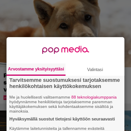
Arvostamme yksityisyyttäsi
Valintasi
Pohjois-Korea neuvoo kansalaisiaan
Tarvitsemme suostumuksesi tarjotaksemme
selviämään helteistä syömällä
henkilökohtaisen käyttökokemuksen
viilentävää koiraa
Me ja huolellisesti valitsemamme
88 teknologiakumppania
hyödynnämme henkilötietoja tarjotaksemme paremman
käyttäjäkokemuksen sekä kohdentaaksemme sisältöä ja
mainoksia.
Hyväksymällä suostut tietojesi käyttöön seuraavasti
Käytämme laitetunnisteita ja tallennamme evästeitä