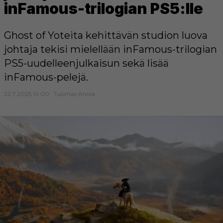
inFamous-trilogian PS5:lle
Ghost of Yoteita kehittävän studion luova
johtaja tekisi mielellään inFamous-trilogian
PS5-uudelleenjulkaisun sekä lisää
inFamous-pelejä.
22.7.2025 14:00
Tuomas Ahola