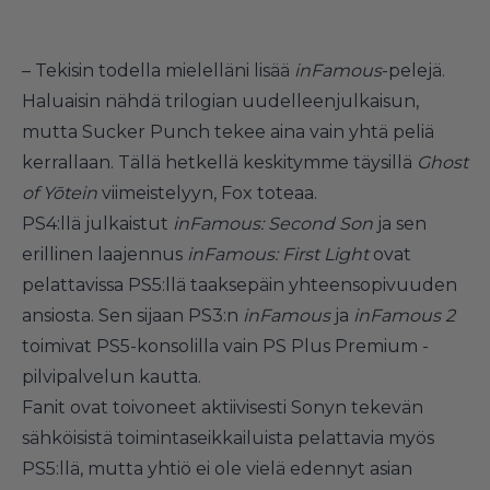
– Tekisin todella mielelläni lisää
inFamous
-pelejä.
Haluaisin nähdä trilogian uudelleenjulkaisun,
mutta Sucker Punch tekee aina vain yhtä peliä
kerrallaan. Tällä hetkellä keskitymme täysillä
Ghost
of Yōtein
viimeistelyyn, Fox toteaa.
PS4:llä julkaistut
inFamous: Second Son
ja sen
erillinen laajennus
inFamous: First Light
ovat
pelattavissa PS5:llä taaksepäin yhteensopivuuden
ansiosta. Sen sijaan PS3:n
inFamous
ja
inFamous 2
toimivat PS5-konsolilla vain PS Plus Premium -
pilvipalvelun kautta.
Fanit ovat toivoneet aktiivisesti Sonyn tekevän
sähköisistä toimintaseikkailuista pelattavia myös
PS5:llä, mutta yhtiö ei ole vielä edennyt asian