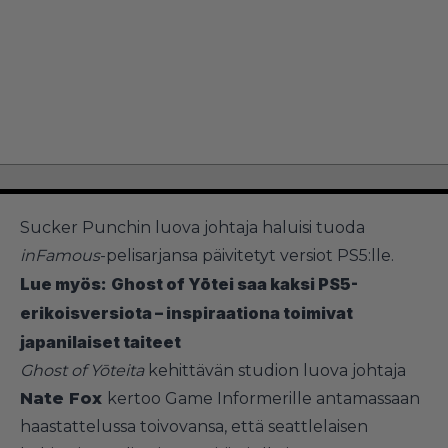
Sucker Punchin luova johtaja haluisi tuoda
inFamous
-pelisarjansa päivitetyt versiot PS5:lle.
Lue myös:
Ghost of Yōtei saa kaksi PS5-
erikoisversiota – inspiraationa toimivat
japanilaiset taiteet
Ghost of Yōteita
kehittävän studion luova johtaja
Nate Fox
kertoo Game Informerille antamassaan
haastattelussa toivovansa, että seattlelaisen