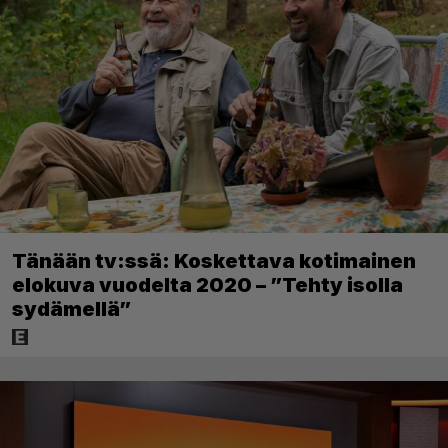
Tänään tv:ssä: Koskettava kotimainen
elokuva vuodelta 2020 – ”Tehty isolla
sydämellä”