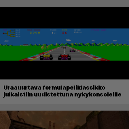
Uraauurtava formulapeliklassikko
julkaistiin uudistettuna nykykonsoleille