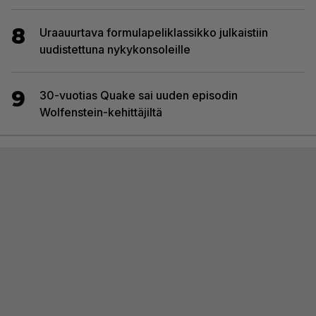
8
Uraauurtava formulapeliklassikko julkaistiin
uudistettuna nykykonsoleille
9
30-vuotias Quake sai uuden episodin
Wolfenstein-kehittäjiltä