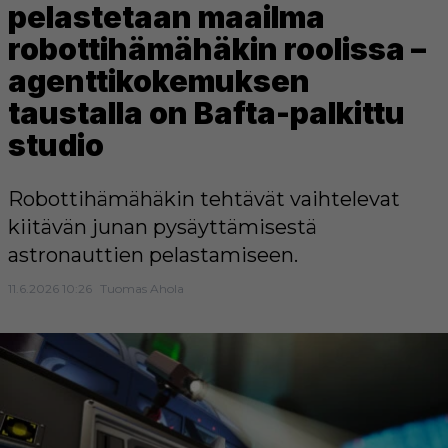
pelastetaan maailma
robottihämähäkin roolissa –
agenttikokemuksen
taustalla on Bafta-palkittu
studio
Robottihämähäkin tehtävät vaihtelevat
kiitävän junan pysäyttämisestä
astronauttien pelastamiseen.
11.6.2026 10:26
Tuomas Ahola