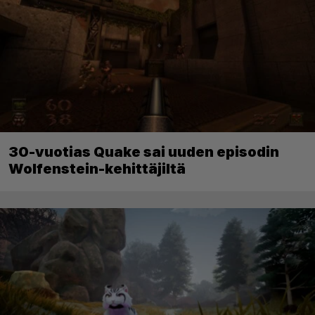
30-vuotias Quake sai uuden episodin
Wolfenstein-kehittäjiltä