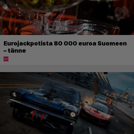
Eurojackpotista 80 000 euroa Suomeen
– tänne