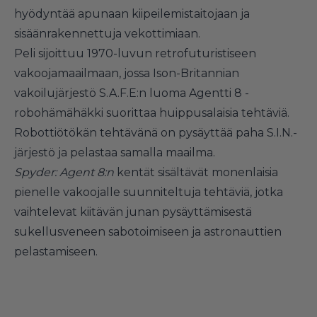
hyödyntää apunaan kiipeilemistaitojaan ja
sisäänrakennettuja vekottimiaan.
Peli sijoittuu 1970-luvun retrofuturistiseen
vakoojamaailmaan, jossa Ison-Britannian
vakoilujärjestö S.A.F.E:n luoma Agentti 8 -
robohämähäkki suorittaa huippusalaisia tehtäviä.
Robottiötökän tehtävänä on pysäyttää paha S.I.N.-
järjestö ja pelastaa samalla maailma.
Spyder: Agent 8:n
kentät sisältävät monenlaisia
pienelle vakoojalle suunniteltuja tehtäviä, jotka
vaihtelevat kiitävän junan pysäyttämisestä
sukellusveneen sabotoimiseen ja astronauttien
pelastamiseen.