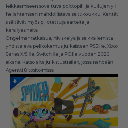
leikkaamiseen soveltuva polttopilli ja kuilujen yli
heilahtamisen mahdollistava seittikoukku. Kentät
sisältävät myös piilotettuja aarteita ja
keräilyesineitä.
Ongelmanratkaisua, hiiviskelyä ja seikkailemista
yhdistelevä pelikokemus julkaistaan PS5:lle, Xbox
Series X/S:lle, Switchille ja PC:lle vuoden 2026
aikana. Katso alta julkistustraileri, jossa nähdään
Agentti 8 tositoimissa.