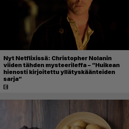
Nyt Netflixissä: Christopher Nolanin
viiden tähden mysteerileffa – ”Huikean
hienosti kirjoitettu yllätyskäänteiden
sarja”