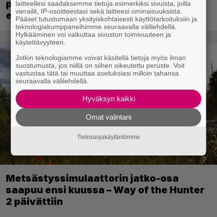
pelin – kutsuu pelaajat mukaan
laitteellesi saadaksemme tietoja esimerkiksi sivuista, joilla
vierailit, IP-osoitteestasi sekä laitteesi ominaisuuksista.
ennakkotestiin
Pääset tutustumaan yksityiskohtaisesti käyttötarkoituksiin ja
teknologiakumppaneihimme seuraavalla välilehdellä.
Hylkääminen voi vaikuttaa sivuston toimivuuteen ja
käytettävyyteen.
Jotkin teknologiamme voivat käsitellä tietoja myös ilman
suostumusta, jos niillä on siihen oikeutettu peruste. Voit
vastustaa tätä tai muuttaa asetuksiasi milloin tahansa
seuraavalla välilehdellä.
Hyväksyn kaikki
Omat valintani
Tietosuojakäytäntömme
Metsästyssimulaattorin jatko-osa
saapuu ensi kuussa – Way of the Hunter
2 päivättiin