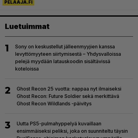
Luetuimmat
1
Sony on keskustellut jälleenmyyjien kanssa
levyttömyyteen siirtymisestä – Yhdysvalloissa
pelejä myydään latauskoodin sisältävissä
koteloissa
2
Ghost Recon 25 vuotta: nappaa nyt ilmaiseksi
Ghost Recon: Future Soldier sekä merkittävä
Ghost Recon Wildlands -päivitys
3
Uutta PS5-pulmahyppelyä kuvaillaan
ensimmäiseksi peliksi, joka on suunniteltu täysin