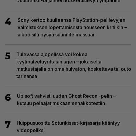
DualSense-ohjaimen kosketuslevyn ympärille
4
Sony kertoo kuulleensa PlayStation-pelilevyjen
valmistuksen lopettamisesta nousseen kritiikin –
aikoo silti pysyä suunnitelmassaan
5
Tulevassa ajopelissä voi kokea
kyytipalveluyrittäjän arjen – jokaisella
matkustajalla on oma hulvaton, koskettava tai outo
tarinansa
6
Ubisoft vahvisti uuden Ghost Recon -pelin –
kutsuu pelaajat mukaan ennakkotestiin
7
Huippusuosittu Soturikissat-kirjasarja kääntyy
videopeliksi