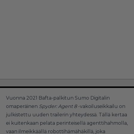
Vuonna 2021 Bafta-palkitun Sumo Digitalin
omaperäinen
Spyder: Agent 8
-vakoiluseikkailu on
julkistettu uuden trailerin yhteydessä. Tällä kertaa
ei kuitenkaan pelata perinteisellä agenttihahmolla,
vaan ilmeikkäällä robottihämähäkillä, joka