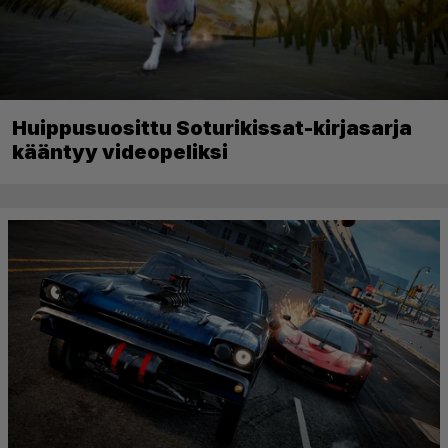
Huippusuosittu Soturikissat-kirjasarja
kääntyy videopeliksi