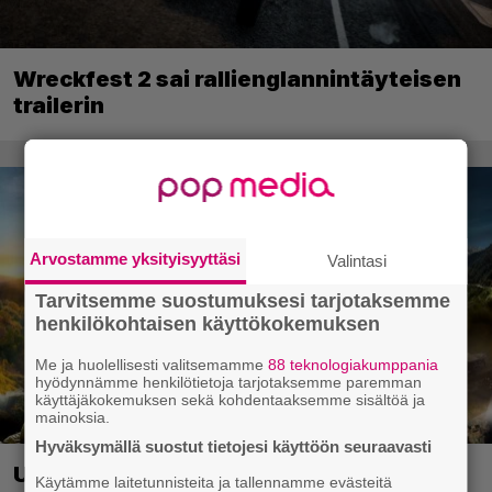
Wreckfest 2 sai rallienglannintäyteisen
trailerin
Arvostamme yksityisyyttäsi
Valintasi
Tarvitsemme suostumuksesi tarjotaksemme
henkilökohtaisen käyttökokemuksen
Me ja huolellisesti valitsemamme
88 teknologiakumppania
hyödynnämme henkilötietoja tarjotaksemme paremman
käyttäjäkokemuksen sekä kohdentaaksemme sisältöä ja
mainoksia.
Hyväksymällä suostut tietojesi käyttöön seuraavasti
Ubisoft vahvisti uuden Ghost Recon -
Käytämme laitetunnisteita ja tallennamme evästeitä