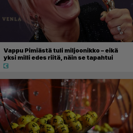
Vappu Pimiästä tuli miljoonikko – eikä
yksi milli edes riitä, näin se tapahtui