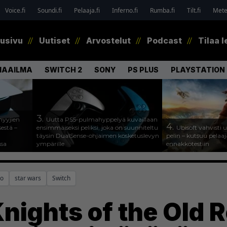
Voice.fi
Soundi.fi
Pelaaja.fi
Inferno.fi
Rumba.fi
Tilt.fi
Metel
tusivu
Uutiset
Arvostelut
Podcast
Tilaa l
MAAILMA
SWITCH 2
SONY
PS PLUS
PLAYSTATION 
3.
myyjien
Uutta PS5-pulmahyppelyä kuvaillaan
4.
estä –
ensimmäiseksi peliksi, joka on suunniteltu
Ubisoft vahvisti
täysin DualSense-ohjaimen kosketuslevyn
pelin – kutsuu pela
ssa
ympärille
ennakkotestiin
do
star wars
Switch
nights of the Old 