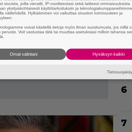
i sivuista, joilla vierailit, IP-osoitteestasi sekä laitteesi ominaisuuksista
4
an yksityiskohtaisesti käyttötarkoituksiin ja teknologiakumppaneihimm
la välilehdellä. Hylkääminen voi vaikuttaa sivuston toimivuuteen ja
yyteen.
knologiamme voivat käsitellä tietoja myös ilman suostumusta, jos niillä o
u peruste. Voit vastustaa tätä tai muuttaa asetuksiasi milloin tahansa se
lä.
5
Omat valintani
Hyväksyn kaikki
Tietosuojak
6
7