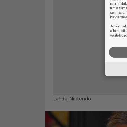
esimerkiks
tutustuma
seuraaval
käytettäv
Jotkin te
oikeutett
välilehdel
Lähde: Nintendo