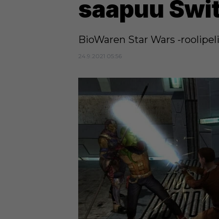
saapuu Swit
BioWaren Star Wars -roolipel
24.9.2021 05:56