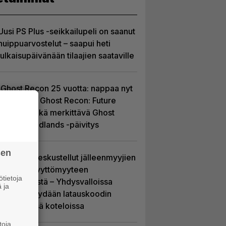
Uusi PS Plus -seikkailupeli on saanut
huippuarvostelut – saapui heti
julkaisupäivänään tilaajien saataville
Ghost Recon 25 vuotta: nappaa nyt
ilmaiseksi Ghost Recon: Future
Soldier sekä merkittävä Ghost
Recon Wildlands -päivitys
sen
Sony on keskustellut jälleenmyyjien
kanssa levyttömyyteen
tietoja
siirtymisestä – Yhdysvalloissa
 ja
pelejä myydään latauskoodin
sisältävissä koteloissa
toja