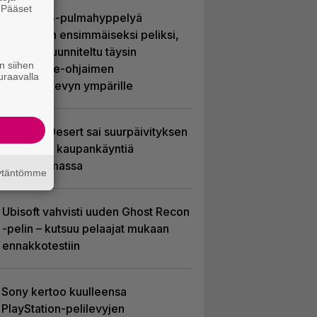
. Pääset
Uutta PS5-pulmahyppelyä
e
kuvaillaan ensimmäiseksi peliksi,
joka on suunniteltu täysin
n siihen
DualSense-ohjaimen
uraavalla
kosketuslevyn ympärille
Crimson Desert sai suurpäivityksen
– uudistaa kaupankäyntiä
pelimaailmassa
äytäntömme
Ubisoft vahvisti uuden Ghost Recon
-pelin – kutsuu pelaajat mukaan
ennakkotestiin
Sony kertoo kuulleensa
PlayStation-pelilevyjen