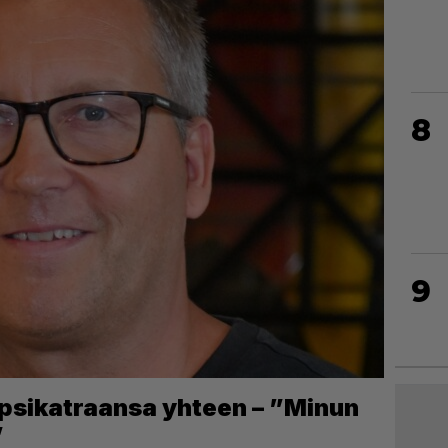
8
9
apsikatraansa yhteen – ”Minun
”