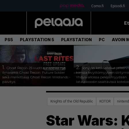
Como.fi
Episodi.fi
E
PS5
PLAYSTATION 5
PLAYSTATION
PC
AVOIN 
1.
2.
Ghost Recon 25 vuotta: nappaa nyt
Sony on keskustellut jälleen
ilmaiseksi Ghost Recon: Future Soldier
kanssa levyttömyyteen siirtymis
sekä merkittävä Ghost Recon Wildlands -
Yhdysvalloissa pelejä myydään
päivitys
latauskoodin sisältävissä koteloi
Knights of the Old Republic
KOTOR
ninten
Star Wars: K