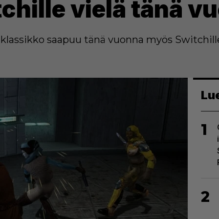
chille vielä tänä v
iklassikko saapuu tänä vuonna myös Switchill
Lu
1
2