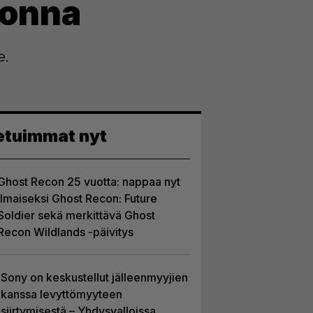
uonna
e.
etuimmat nyt
Ghost Recon 25 vuotta: nappaa nyt
ilmaiseksi Ghost Recon: Future
Soldier sekä merkittävä Ghost
Recon Wildlands -päivitys
Sony on keskustellut jälleenmyyjien
kanssa levyttömyyteen
siirtymisestä – Yhdysvalloissa