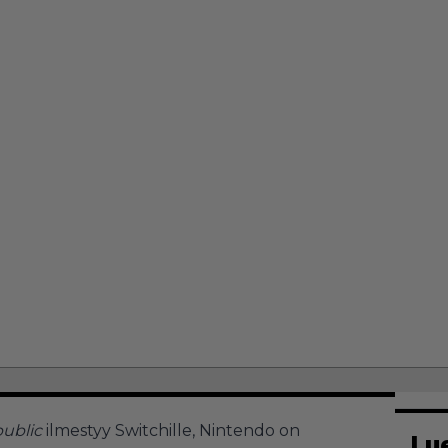
public
ilmestyy Switchille, Nintendo on
Lu