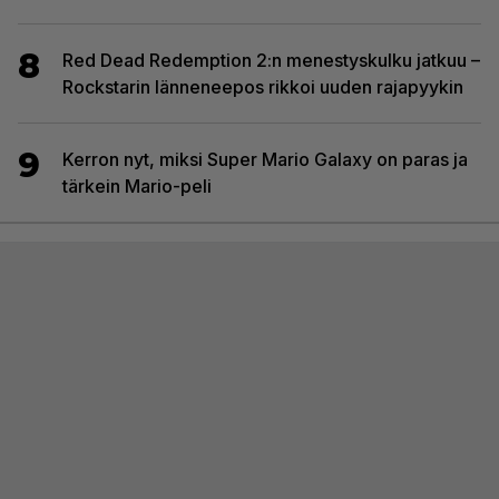
8
Red Dead Redemption 2:n menestyskulku jatkuu –
Rockstarin länneneepos rikkoi uuden rajapyykin
9
Kerron nyt, miksi Super Mario Galaxy on paras ja
tärkein Mario-peli