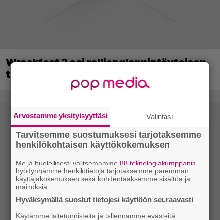
Wreckfest 2 sai rallienglannintäyteisen
trailerin
Arvostamme yksityisyyttäsi
Valintasi
Tarvitsemme suostumuksesi tarjotaksemme
henkilökohtaisen käyttökokemuksen
Me ja huolellisesti valitsemamme
88 teknologiakumppania
hyödynnämme henkilötietoja tarjotaksemme paremman
käyttäjäkokemuksen sekä kohdentaaksemme sisältöä ja
mainoksia.
Hyväksymällä suostut tietojesi käyttöön seuraavasti
Käytämme laitetunnisteita ja tallennamme evästeitä