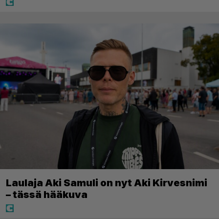
Laulaja Aki Samuli on nyt Aki Kirvesnimi
– tässä hääkuva