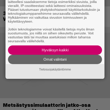
laitteellesi saadaksemme tietoja esimerkiksi sivuista, joilla
vierailit, IP-osoitteestasi sekä laitteesi ominaisuuksista.
Pääset tutustumaan yksityiskohtaisesti käyttötarkoituksiin ja
30-vuotias Quake sai uuden episodin
teknologiakumppaneihimme seuraavalla välilehdellä.
Hylkääminen voi vaikuttaa sivuston toimivuuteen ja
Wolfenstein-kehittäjiltä
käytettävyyteen.
Jotkin teknologiamme voivat käsitellä tietoja myös ilman
suostumusta, jos niillä on siihen oikeutettu peruste. Voit
vastustaa tätä tai muuttaa asetuksiasi milloin tahansa
seuraavalla välilehdellä.
Hyväksyn kaikki
Omat valintani
Tietosuojakäytäntömme
Metsästyssimulaattorin jatko-osa