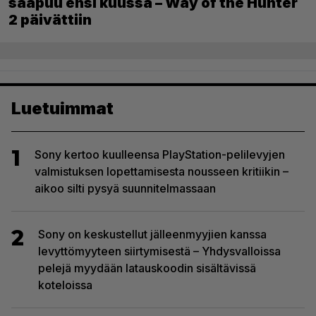
saapuu ensi kuussa – Way of the Hunter
2 päivättiin
Luetuimmat
1
Sony kertoo kuulleensa PlayStation-pelilevyjen
valmistuksen lopettamisesta nousseen kritiikin –
aikoo silti pysyä suunnitelmassaan
2
Sony on keskustellut jälleenmyyjien kanssa
levyttömyyteen siirtymisestä – Yhdysvalloissa
pelejä myydään latauskoodin sisältävissä
koteloissa