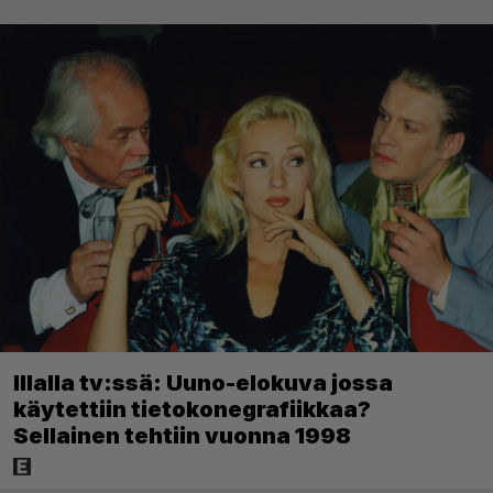
Illalla tv:ssä: Uuno-elokuva jossa
käytettiin tietokonegrafiikkaa?
Sellainen tehtiin vuonna 1998