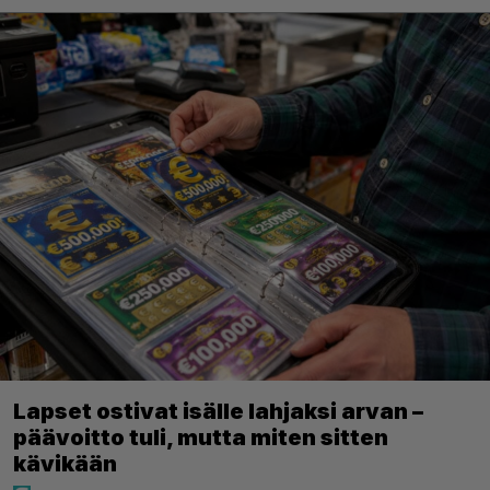
Lapset ostivat isälle lahjaksi arvan –
päävoitto tuli, mutta miten sitten
kävikään