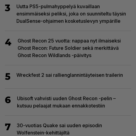
3
Uutta PS5-pulmahyppelyä kuvaillaan
ensimmäiseksi peliksi, joka on suunniteltu täysin
DualSense-ohjaimen kosketuslevyn ympärille
4
Ghost Recon 25 vuotta: nappaa nyt ilmaiseksi
Ghost Recon: Future Soldier sekä merkittävä
Ghost Recon Wildlands -päivitys
5
Wreckfest 2 sai rallienglannintäyteisen trailerin
6
Ubisoft vahvisti uuden Ghost Recon -pelin –
kutsuu pelaajat mukaan ennakkotestiin
7
30-vuotias Quake sai uuden episodin
Wolfenstein-kehittäjiltä