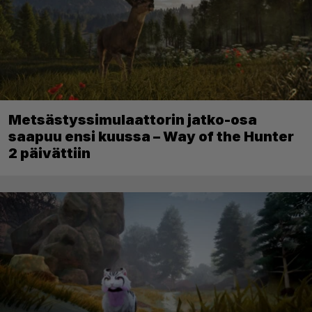
Metsästyssimulaattorin jatko-osa
saapuu ensi kuussa – Way of the Hunter
2 päivättiin