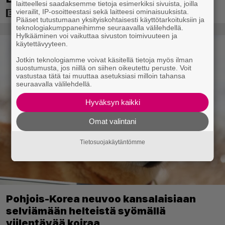
laitteellesi saadaksemme tietoja esimerkiksi sivuista, joilla
vierailit, IP-osoitteestasi sekä laitteesi ominaisuuksista.
Pääset tutustumaan yksityiskohtaisesti käyttötarkoituksiin ja
teknologiakumppaneihimme seuraavalla välilehdellä.
Hylkääminen voi vaikuttaa sivuston toimivuuteen ja
käytettävyyteen.
Jotkin teknologiamme voivat käsitellä tietoja myös ilman
suostumusta, jos niillä on siihen oikeutettu peruste. Voit
vastustaa tätä tai muuttaa asetuksiasi milloin tahansa
seuraavalla välilehdellä.
Hyväksyn kaikki
Omat valintani
Tietosuojakäytäntömme
Pohjois-Korea neuvoo kansalaisiaan
selviämään helteistä syömällä
viilentävää koiraa