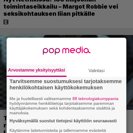
toimintaseikkailu – Margot Robbie vei
seksikohtauksen liian pitkälle
Arvostamme yksityisyyttäsi
Valintasi
Tarvitsemme suostumuksesi tarjotaksemme
henkilökohtaisen käyttökokemuksen
Me ja huolellisesti valitsemamme
88 teknologiakumppania
hyödynnämme henkilötietoja tarjotaksemme paremman
käyttäjäkokemuksen sekä kohdentaaksemme sisältöä ja
mainoksia.
Tänään tv:ssä: Viiden tähden
Hyväksymällä suostut tietojesi käyttöön seuraavasti
rikostarina 30 vuoden takaa –
Käytämme laitetunnisteita ja tallennamme evästeitä
Lajityyppinsä parhaita elokuvia