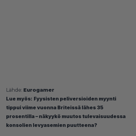
Lähde:
Eurogamer
Lue myös:
Fyysisten peliversioiden myynti
tippui viime vuonna Briteissä lähes 35
prosentilla – näkyykö muutos tulevaisuudessa
konsolien levyasemien puutteena?