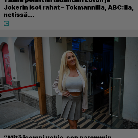
Täällä pelattiin lauantain Loton ja
Jokerin isot rahat – Tokmannilla, ABC:lla,
netissä…
”Mitä isompi vehje, sen paremmin