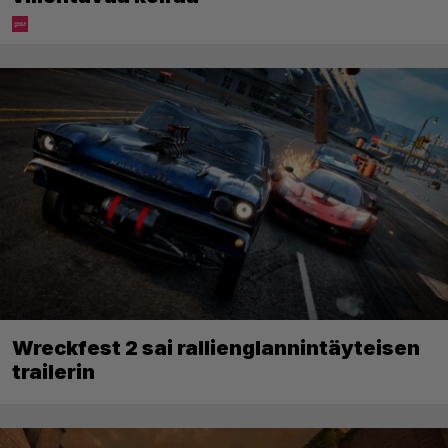
Wreckfest 2 sai rallienglannintäyteisen
trailerin