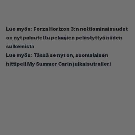
Lue myös:
Forza Horizon 3:n nettiominaisuudet
on nyt palautettu pelaajien pelästyttyä niiden
sulkemista
Lue myös:
Tässä se nyt on, suomalaisen
hittipeli My Summer Carin julkaisutraileri