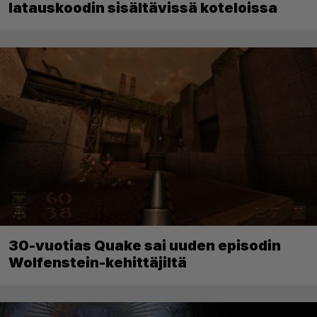
latauskoodin sisältävissä koteloissa
30-vuotias Quake sai uuden episodin
Wolfenstein-kehittäjiltä