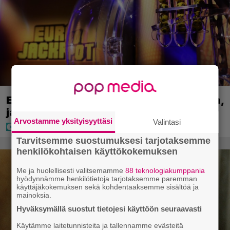
Eurojackpotissa poksahti 32,7 miljoonaa,
ja tänne Suomen isoin voitto meni
Arvostamme yksityisyyttäsi
Valintasi
Tarvitsemme suostumuksesi tarjotaksemme
henkilökohtaisen käyttökokemuksen
Me ja huolellisesti valitsemamme
88 teknologiakumppania
hyödynnämme henkilötietoja tarjotaksemme paremman
käyttäjäkokemuksen sekä kohdentaaksemme sisältöä ja
mainoksia.
Hyväksymällä suostut tietojesi käyttöön seuraavasti
Käytämme laitetunnisteita ja tallennamme evästeitä