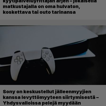
kyytipalveluyrittäjän arjen – jokaisella
matkustajalla on oma hulvaton,
koskettava tai outo tarinansa
Sony on keskustellut jälleenmyyjien
kanssa levyttömyyteen siirtymisestä –
Yhdysvalloissa pelejä myydään