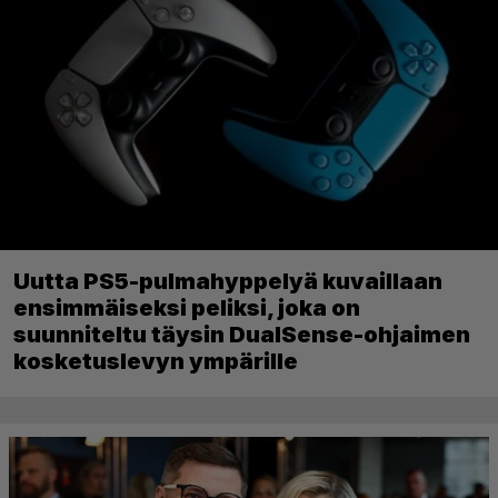
Uutta PS5-pulmahyppelyä kuvaillaan
ensimmäiseksi peliksi, joka on
suunniteltu täysin DualSense-ohjaimen
kosketuslevyn ympärille