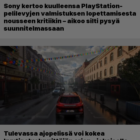
Sony kertoo kuulleensa PlayStation-
pelilevyjen valmistuksen lopettamisesta
nousseen kritiikin – aikoo silti pysyä
suunnitelmassaan
Tulevassa ajopelissä voi kokea