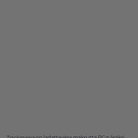
Trackmania
on ladattavissa maksutta PC:n lisäksi