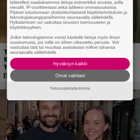
laitteellesi saadaksemme tietoja esimerkiksi sivuista, joilla
vierailit, IP-osoitteestasi sekä laitteesi ominaisuuksista.
Pääset tutustumaan yksityiskohtaisesti käyttötarkoituksiin ja
teknologiakumppaneihimme seuraavalla välilehdellä.
Hylkääminen voi vaikuttaa sivuston toimivuuteen ja
käytettävyyteen.
Jotkin teknologiamme voivat käsitellä tietoja myös ilman
suostumusta, jos niillä on siihen oikeutettu peruste. Voit
vastustaa tätä tai muuttaa asetuksiasi milloin tahansa
Tänän tv:ssä: Esko Salminen ja Satu
seuraavalla välilehdellä.
Silvo tekevät hienot pääroolit vuoden
Hyväksyn kaikki
1984 menestyselokuvassa
Omat valintani
Tietosuojakäytäntömme