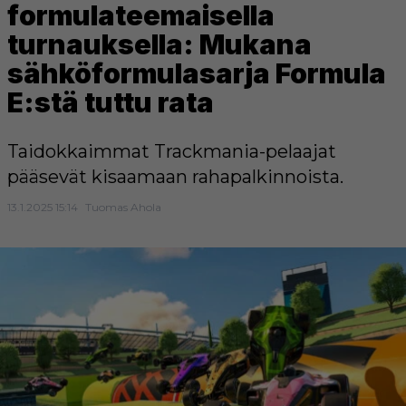
formulateemaisella
turnauksella: Mukana
sähköformulasarja Formula
E:stä tuttu rata
Taidokkaimmat Trackmania-pelaajat
pääsevät kisaamaan rahapalkinnoista.
13.1.2025 15:14
Tuomas Ahola