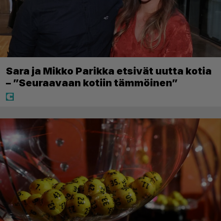
Sara ja Mikko Parikka etsivät uutta kotia
– ”Seuraavaan kotiin tämmöinen”