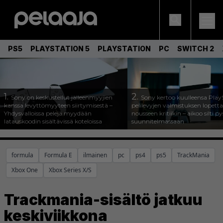
PS5
PLAYSTATION 5
PLAYSTATION
PC
SWITCH 2
1.
2.
Sony on keskustellut jälleenmyyjien
Sony kertoo kuulleensa Play
kanssa levyttömyyteen siirtymisestä –
pelilevyjen valmistuksen lopett
Yhdysvalloissa pelejä myydään
nousseen kritiikin – aikoo silti p
latauskoodin sisältävissä koteloissa
suunnitelmassaan
formula
Formula E
ilmainen
pc
ps4
ps5
TrackMania
Xbox One
Xbox Series X/S
Trackmania-sisältö jatkuu
keskiviikkona