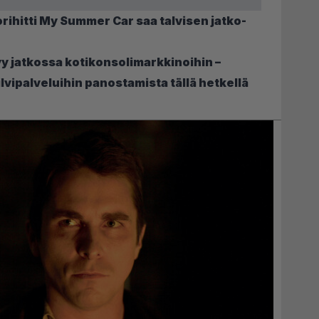
hitti My Summer Car saa talvisen jatko-
yy jatkossa kotikonsolimarkkinoihin –
ilvipalveluihin panostamista tällä hetkellä