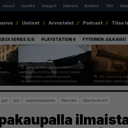
Voice.fi
Soundi.fi
Pelaaja.fi
Inferno.fi
Rumba.fi
Tilt.fi
Metel
tusivu
Uutiset
Arvostelut
Podcast
Tilaa l
XBOX SERIES X/S
PLAYSTATION 6
FYYSINEN JULKAISU
3.
a
Sony on keskustellut jälleenmyyjien
isella
kanssa levyttömyyteen siirtymisestä –
4.
,
Yhdysvalloissa pelejä myydään
30-vuotias Quake
latauskoodin sisältävissä koteloissa
Wolfenstein-kehittäji
ps4
ps5
suoratoistopalvelu
Xbox One
Xbox Series X/S
pakaupalla ilmaist