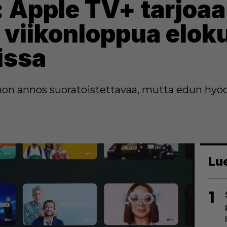
: Apple TV+ tarjoaa
viikonloppua eloku
issa
nnon annos suoratoistettavaa, mutta edun hyö
Lu
1