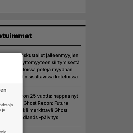
etuimmat
Sony on keskustellut jälleenmyyjien
kanssa levyttömyyteen siirtymisestä
– Yhdysvalloissa pelejä myydään
latauskoodin sisältävissä koteloissa
sen
Ghost Recon 25 vuotta: nappaa nyt
ilmaiseksi Ghost Recon: Future
tietoja
 ja
Soldier sekä merkittävä Ghost
Recon Wildlands -päivitys
toja