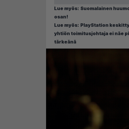
Lue myös:
Suomalainen huumori
osan!
Lue myös:
PlayStation keskitt
yhtiön toimitusjohtaja ei näe p
tärkeänä