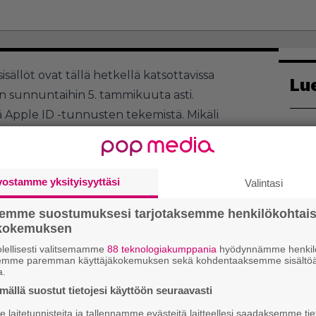
sällöt ovat tällä hetkellä katsottavissa
Lu
 sunnuntaihin 5. tammikuuta asti.
Apple ID -tunnusten tekemistä. Mikäli
1
vellukseen kirjautuminen riittää edun
 luomiseksi löytyvät
täältä
.
ytyvät esimerkiksi draamakomedia
Fly Me To
vostamme yksityisyyttäsi
Valintasi
nan kertova
Tetris
-elokuva. Lisäksi Apple TV+
uten scifi-teemaisen
semme suostumuksesi tarjotaksemme henkilökohtai
Dark Matterin.
2
ökokemuksen
lellisesti valitsemamme
88 teknologiakumppania
hyödynnämme henkilö
semme paremman käyttäjäkokemuksen sekä kohdentaaksemme sisältöä
a.
ällä suostut tietojesi käyttöön seuraavasti
laitetunnisteita ja tallennamme evästeitä laitteellesi saadaksemme tie