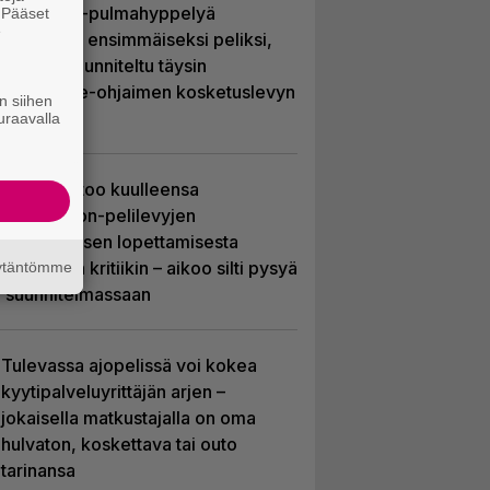
Uutta PS5-pulmahyppelyä
. Pääset
e
kuvaillaan ensimmäiseksi peliksi,
joka on suunniteltu täysin
DualSense-ohjaimen kosketuslevyn
n siihen
ympärille
uraavalla
Sony kertoo kuulleensa
PlayStation-pelilevyjen
valmistuksen lopettamisesta
nousseen kritiikin – aikoo silti pysyä
äytäntömme
suunnitelmassaan
Tulevassa ajopelissä voi kokea
kyytipalveluyrittäjän arjen –
jokaisella matkustajalla on oma
hulvaton, koskettava tai outo
tarinansa