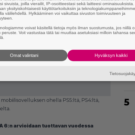
3
i sivuista, joilla vierailit, IP-osoitteestasi sekä laitteesi ominaisuuksista
an yksityiskohtaisesti käyttötarkoituksiin ja teknologiakumppaneihimm
la välilehdellä. Hylkääminen voi vaikuttaa sivuston toimivuuteen ja
yyteen.
knologiamme voivat käsitellä tietoja myös ilman suostumusta, jos niillä o
u peruste. Voit vastustaa tätä tai muuttaa asetuksiasi milloin tahansa se
lä.
4
Omat valintani
Hyväksyn kaikki
Tietosuojak
5
 mobiilisovelluksen ohella PS5:ltä, PS4:ltä,
elta.
A 6:n arvioidaan tuottavan vuodessa