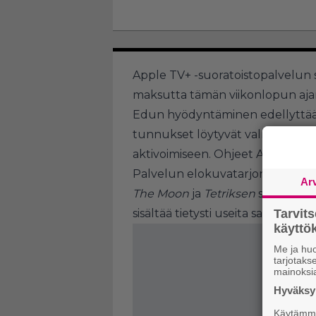
Apple TV+ -suoratoistopalvelun si
maksutta tämän viikonlopun ajan
Edun hyödyntäminen edellyttää 
tunnukset löytyvät valmiina, so
aktivoimiseen. Ohjeet Apple-tilin
Palvelun elokuvatarjonnasta lö
Ar
The Moon
ja
Tetriksen
syntytari
sisältää tietysti useita sarjoja, k
Tarvit
käytt
Me ja huo
tarjotak
mainoksi
Hyväksym
Käytämme 