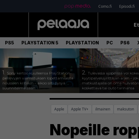
Como.fi
Episodi.fi
E
PS5
PLAYSTATION 5
PLAYSTATION
PC
PS6
1.
2.
Sony kertoo kuulleensa PlayStation-
Tulevassa ajopelissä voi koke
pelilevyjen valmistuksen lopettamisesta
kyytipalveluyrittäjän arjen – joka
nousseen kritiikin – aikoo silti pysyä
matkustajalla on oma hulvaton
suunnitelmassaan
koskettava tai outo tarinansa
Apple
Apple TV+
ilmainen
maksuton
Nopeille rop