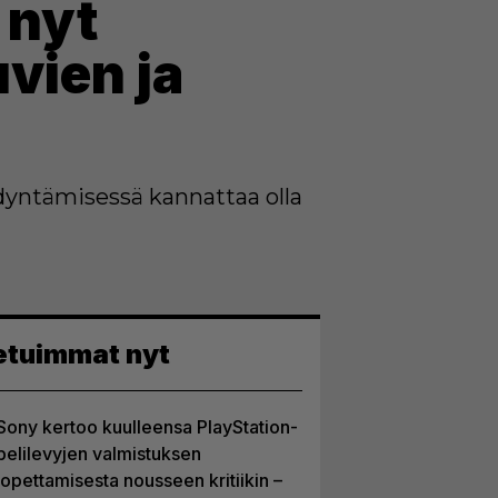
 nyt
vien ja
dyntämisessä kannattaa olla
etuimmat nyt
Sony kertoo kuulleensa PlayStation-
pelilevyjen valmistuksen
lopettamisesta nousseen kritiikin –