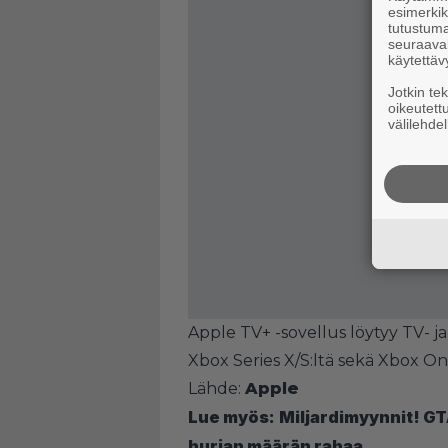
esimerkiks
tutustuma
seuraaval
käytettäv
Jotkin te
oikeutett
välilehdel
Apple TV+ -sovellus löytyy TV- ja
Xbox Series X/S:ltä sekä Xbox On
Lähde:
Apple
Lue myös:
Miljardimyynnit! GT
hurjan määrän rahaa