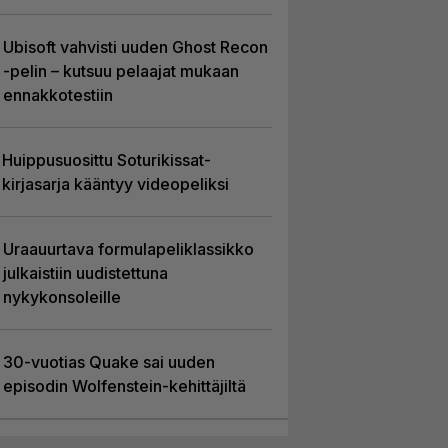
Ubisoft vahvisti uuden Ghost Recon
-pelin – kutsuu pelaajat mukaan
ennakkotestiin
Huippusuosittu Soturikissat-
kirjasarja kääntyy videopeliksi
Uraauurtava formulapeliklassikko
julkaistiin uudistettuna
nykykonsoleille
30-vuotias Quake sai uuden
episodin Wolfenstein-kehittäjiltä