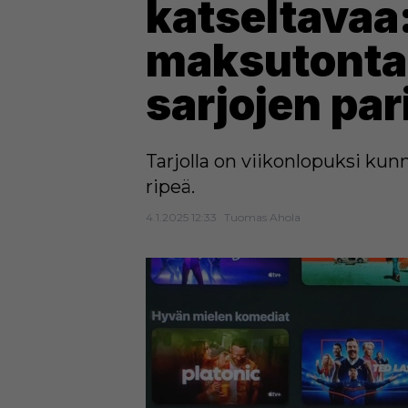
katseltavaa
maksutonta 
sarjojen par
Tarjolla on viikonlopuksi ku
ripeä.
4.1.2025 12:33
Tuomas Ahola