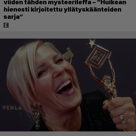
viiden tähden mysteerileffa – ”Huikean
hienosti kirjoitettu yllätyskäänteiden
sarja”