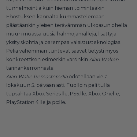
tunnelmointia kuin hieman toimintaakin.
Ehostuksen kannalta kummastelemaan
päästäänkin yleisen terävämmän ulkoasun ohella
muun muassa uusia hahmojamalleja, lisättyjä
yksityiskohtia ja parempaa valaistusteknologiaa.
Peliä vähemmän tuntevat saavat tietysti myös
konkreettisen esimerkin varsinkin
Alan Waken
tarinankerronnasta.
Alan Wake Remasteredia
odotellaan vielä
lokakuun 5. päivään asti. Tuolloin peli tulla
tupsahtaa Xbox Seriesille, PS5:lle, Xbox Onelle,
PlayStation 4:lle ja pc:lle.