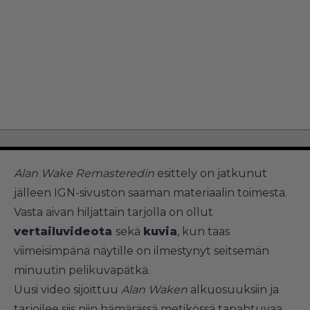
Alan Wake Remasteredin
esittely on jatkunut
jälleen IGN-sivuston saaman materiaalin toimesta.
Vasta aivan hiljattain tarjolla on ollut
vertailuvideota
sekä
kuvia
, kun taas
viimeisimpänä näytille on ilmestynyt seitsemän
minuutin pelikuvapätkä.
Uusi video sijoittuu
Alan Waken
alkuosuuksiin ja
tarjoilee siis niin hämärässä metikössä tapahtuvaa