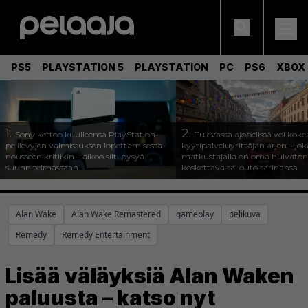
PS5
PLAYSTATION 5
PLAYSTATION
PC
PS6
XBOX 
1.
2.
Sony kertoo kuulleensa PlayStation-
Tulevassa ajopelissä voi koke
pelilevyjen valmistuksen lopettamisesta
kyytipalveluyrittäjän arjen – joka
nousseen kritiikin – aikoo silti pysyä
matkustajalla on oma hulvaton
suunnitelmassaan
koskettava tai outo tarinansa
Alan Wake
Alan Wake Remastered
gameplay
pelikuva
Remedy
Remedy Entertainment
Lisää väläyksiä Alan Waken
paluusta – katso nyt