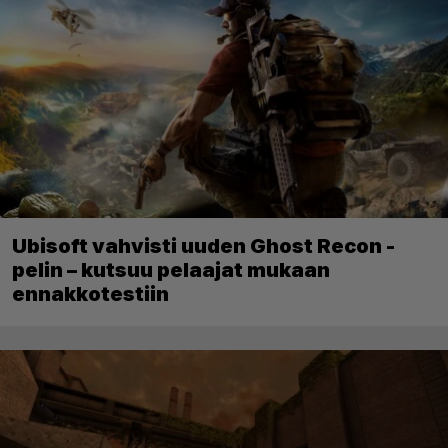
Ubisoft vahvisti uuden Ghost Recon -
pelin – kutsuu pelaajat mukaan
ennakkotestiin