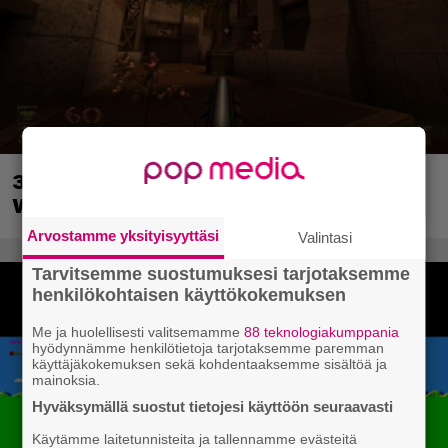
30-vuotias Quake sai uuden episodin
Wolfenstein-kehittäjiltä
Arvostamme yksityisyyttäsi
Valintasi
Tarvitsemme suostumuksesi tarjotaksemme
henkilökohtaisen käyttökokemuksen
Me ja huolellisesti valitsemamme
88 teknologiakumppania
hyödynnämme henkilötietoja tarjotaksemme paremman
käyttäjäkokemuksen sekä kohdentaaksemme sisältöä ja
mainoksia.
Hyväksymällä suostut tietojesi käyttöön seuraavasti
Käytämme laitetunnisteita ja tallennamme evästeitä