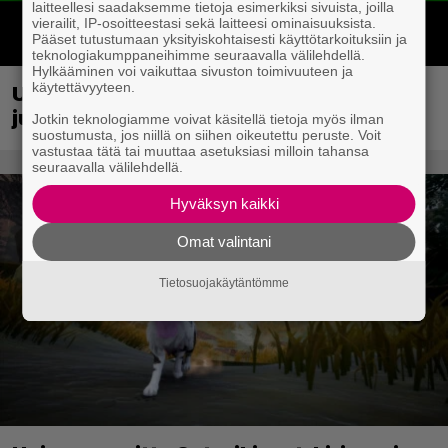
laitteellesi saadaksemme tietoja esimerkiksi sivuista, joilla
vierailit, IP-osoitteestasi sekä laitteesi ominaisuuksista.
Pääset tutustumaan yksityiskohtaisesti käyttötarkoituksiin ja
teknologiakumppaneihimme seuraavalla välilehdellä.
Hylkääminen voi vaikuttaa sivuston toimivuuteen ja
käytettävyyteen.
Uraauurtava formulapeliklassikko
julkaistiin uudistettuna nykykonsoleille
Jotkin teknologiamme voivat käsitellä tietoja myös ilman
suostumusta, jos niillä on siihen oikeutettu peruste. Voit
vastustaa tätä tai muuttaa asetuksiasi milloin tahansa
seuraavalla välilehdellä.
Hyväksyn kaikki
Omat valintani
Tietosuojakäytäntömme