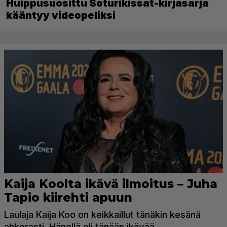
Huippusuosittu Soturikissat-kirjasarja
kääntyy videopeliksi