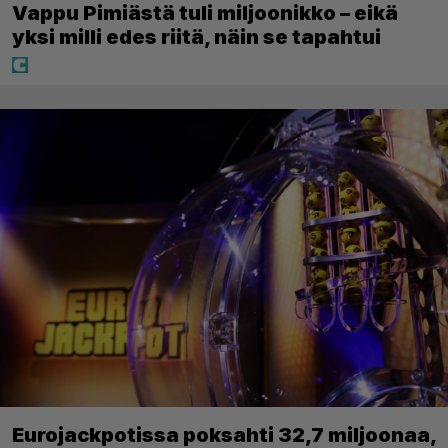
Vappu Pimiästä tuli miljoonikko – eikä
yksi milli edes riitä, näin se tapahtui
Eurojackpotissa poksahti 32,7 miljoonaa,