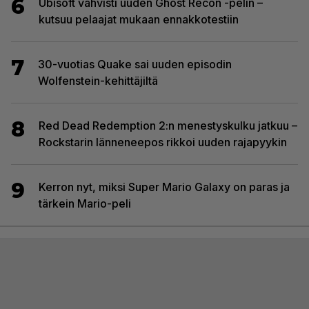
6
Ubisoft vahvisti uuden Ghost Recon -pelin –
kutsuu pelaajat mukaan ennakkotestiin
7
30-vuotias Quake sai uuden episodin
Wolfenstein-kehittäjiltä
8
Red Dead Redemption 2:n menestyskulku jatkuu –
Rockstarin länneneepos rikkoi uuden rajapyykin
9
Kerron nyt, miksi Super Mario Galaxy on paras ja
tärkein Mario-peli