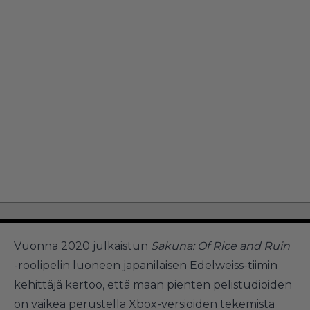
Vuonna 2020 julkaistun
Sakuna: Of Rice and Ruin
-roolipelin luoneen japanilaisen Edelweiss-tiimin
kehittäjä kertoo, että maan pienten pelistudioiden
on vaikea perustella Xbox-versioiden tekemistä