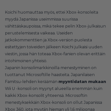
Koichi huomauttaa myös, ettei Xbox-konsoleita
myydä Japanissa useimmissa suurissa
vähittäiskaupoissa, mikä tekee pelin Xbox-julkaisun
perustelemisesta vaikeaa. Useiden
jatkokommenttien ja Xbox-version puolesta
esitettyjen toiveiden jälkeen Koichi julkaisi uuden
viestin, jossa hän toteaa Xbox-fanien olevan erittäin
intohimoinen yhteisö.
Japanin konsolimarkkinoilla menestyminen on
tuottanut Microsoftille haasteita. Japanilaisen
Famitsu-lehden keräämän
myyntidatan mukaan
Wii U -konsoli on myynyt alueella enemmän kuin
kaikki Xbox-konsolit yhteensä. Microsoftin
menestyksekkäin Xbox-konsoli on ollut Japanissa
Xbox 360, jota myytiin hieman yli 1,6 miljoonaa