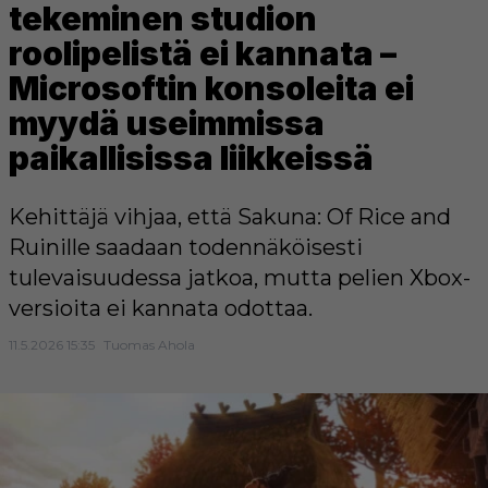
tekeminen studion
roolipelistä ei kannata –
Microsoftin konsoleita ei
myydä useimmissa
paikallisissa liikkeissä
Kehittäjä vihjaa, että Sakuna: Of Rice and
Ruinille saadaan todennäköisesti
tulevaisuudessa jatkoa, mutta pelien Xbox-
versioita ei kannata odottaa.
11.5.2026 15:35
Tuomas Ahola