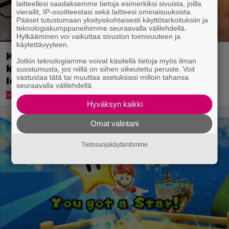
laitteellesi saadaksemme tietoja esimerkiksi sivuista, joilla
vierailit, IP-osoitteestasi sekä laitteesi ominaisuuksista.
Pääset tutustumaan yksityiskohtaisesti käyttötarkoituksiin ja
teknologiakumppaneihimme seuraavalla välilehdellä.
Hylkääminen voi vaikuttaa sivuston toimivuuteen ja
käytettävyyteen.
Karita Tykän ja Sami Saikkosen rakkaus
Jotkin teknologiamme voivat käsitellä tietoja myös ilman
kukoistaa – vähäpukeista hempeilyä ja
suostumusta, jos niillä on siihen oikeutettu peruste. Voit
vastustaa tätä tai muuttaa asetuksiasi milloin tahansa
leveitä virnistyksiä laiturilla
seuraavalla välilehdellä.
Hyväksyn kaikki
Omat valintani
Tietosuojakäytäntömme