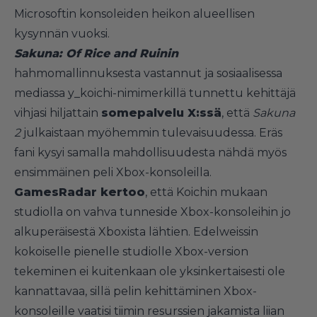
Microsoftin konsoleiden heikon alueellisen
kysynnän vuoksi.
Sakuna: Of Rice and Ruinin
hahmomallinnuksesta vastannut ja sosiaalisessa
mediassa y_koichi-nimimerkillä tunnettu kehittäjä
vihjasi hiljattain
somepalvelu X:ssä
, että
Sakuna
2
julkaistaan myöhemmin tulevaisuudessa. Eräs
fani kysyi samalla mahdollisuudesta nähdä myös
ensimmäinen peli Xbox-konsoleilla.
GamesRadar kertoo
, että Koichin mukaan
studiolla on vahva tunneside Xbox-konsoleihin jo
alkuperäisestä Xboxista lähtien. Edelweissin
kokoiselle pienelle studiolle Xbox-version
tekeminen ei kuitenkaan ole yksinkertaisesti ole
kannattavaa, sillä pelin kehittäminen Xbox-
konsoleille vaatisi tiimin resurssien jakamista liian