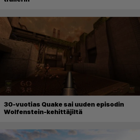
30-vuotias Quake sai uuden episodin
Wolfenstein-kehittäjiltä