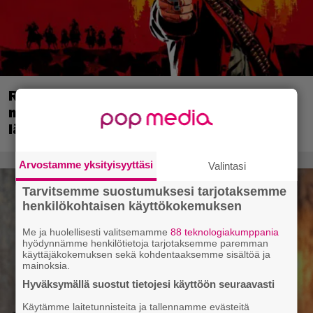
Red Dead Redemption 2:n
menestyskulku jatkuu – Rockstarin
länneneepos rikkoi uuden rajapyykin
Arvostamme yksityisyyttäsi
Valintasi
Tarvitsemme suostumuksesi tarjotaksemme
henkilökohtaisen käyttökokemuksen
Me ja huolellisesti valitsemamme
88 teknologiakumppania
hyödynnämme henkilötietoja tarjotaksemme paremman
käyttäjäkokemuksen sekä kohdentaaksemme sisältöä ja
mainoksia.
Hyväksymällä suostut tietojesi käyttöön seuraavasti
Käytämme laitetunnisteita ja tallennamme evästeitä