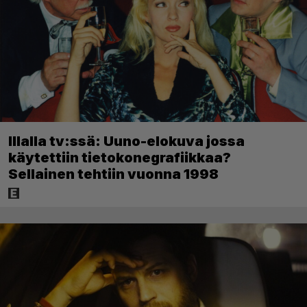
Illalla tv:ssä: Uuno-elokuva jossa
käytettiin tietokonegrafiikkaa?
Sellainen tehtiin vuonna 1998