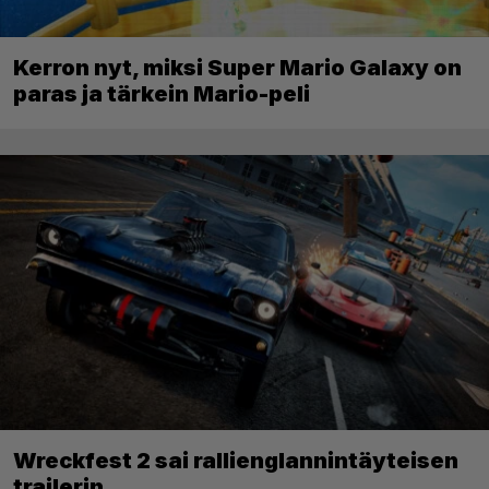
Kerron nyt, miksi Super Mario Galaxy on
paras ja tärkein Mario-peli
Wreckfest 2 sai rallienglannintäyteisen
trailerin