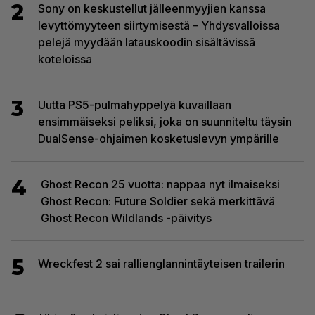
2
Sony on keskustellut jälleenmyyjien kanssa
levyttömyyteen siirtymisestä – Yhdysvalloissa
pelejä myydään latauskoodin sisältävissä
koteloissa
3
Uutta PS5-pulmahyppelyä kuvaillaan
ensimmäiseksi peliksi, joka on suunniteltu täysin
DualSense-ohjaimen kosketuslevyn ympärille
4
Ghost Recon 25 vuotta: nappaa nyt ilmaiseksi
Ghost Recon: Future Soldier sekä merkittävä
Ghost Recon Wildlands -päivitys
5
Wreckfest 2 sai rallienglannintäyteisen trailerin