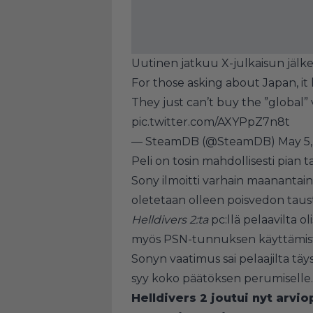
Uutinen jatkuu X-julkaisun jälk
For those asking about Japan, it h
They just can’t buy the ”global” 
pic.twitter.com/AXYPpZ7n8t
— SteamDB (@SteamDB)
May 5
Peli on tosin mahdollisesti pian ta
Sony ilmoitti varhain maanantain
oletetaan olleen poisvedon taus
Helldivers 2:ta
pc:llä pelaavilta o
myös PSN-tunnuksen käyttämis
Sonyn vaatimus sai pelaajilta tä
syy koko päätöksen perumiselle. L
Helldivers 2 joutui nyt arv