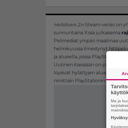
Helldivers 2:n
Steam-versio on yh
sunnuntaina X:ssä julkaisema
ra
Pelimediat ympäri maailmaa uuti
helmikuussa ilmestynyt hittipeli
ja alueella, joissa PlayStationin v
Uutinen itsessään on jo poikkeuk
löysivät hylättyjen alueiden list
Ar
nimittäin PlayStationin ja Sonyn 
Tarvit
käytt
Me ja huo
tarjotak
mainoksi
Hyväksym
Käytämme 