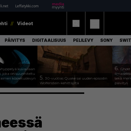
i.net
Leffatykki.com
ehti
Videot
PÄIVITYS
DIGITAALISUUS
PELILEVY
SONY
SWIT
6.
hyppelyä kuvaillaan
Ghost
, joka on suunniteltu
ilmaiseks
5.
jaimen kosketuslevyn
30-vuotias Quake sai uuden episodin
sekä merk
Wolfenstein-kehittäjiltä
päivitys
hmeessä