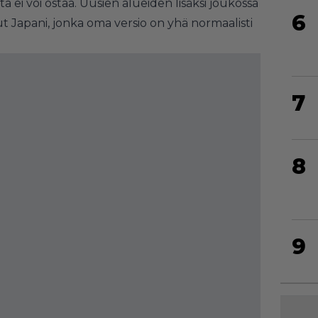
iota ei voi ostaa. Uusien alueiden lisäksi joukossa
6
ut Japani, jonka oma versio on yhä normaalisti
7
8
9