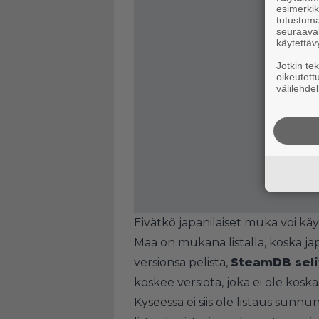
esimerkiks
tutustuma
seuraaval
käytettäv
Jotkin te
oikeutett
välilehdel
Eivätkö japanilaiset muka voi käyt
Maa on mukana listalla, koska ja
versionsa pelistä,
SteamDB seli
koskee versiota, joka ei ole koska
Kyseessä ei siis ole listaus sunnu