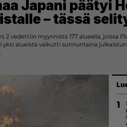
aa Japani päätyi H
istalle – tässä seli
2 vedettiin myynnistä 177 alueella, joissa Pl
 yksi alueista vaikutti sunnuntaina julkaistun 
.
Lu
1