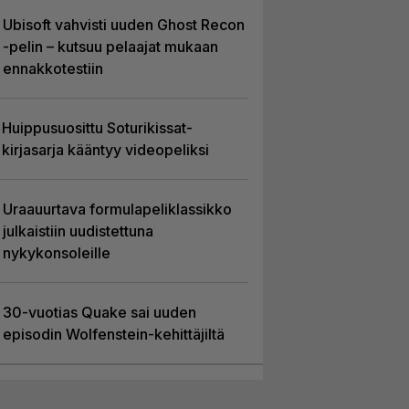
Ubisoft vahvisti uuden Ghost Recon
-pelin – kutsuu pelaajat mukaan
ennakkotestiin
Huippusuosittu Soturikissat-
kirjasarja kääntyy videopeliksi
Uraauurtava formulapeliklassikko
julkaistiin uudistettuna
nykykonsoleille
30-vuotias Quake sai uuden
episodin Wolfenstein-kehittäjiltä