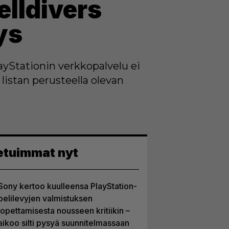
elldivers
tys
ayStationin verkkopalvelu ei
listan perusteella olevan
etuimmat nyt
Sony kertoo kuulleensa PlayStation-
pelilevyjen valmistuksen
lopettamisesta nousseen kritiikin –
aikoo silti pysyä suunnitelmassaan