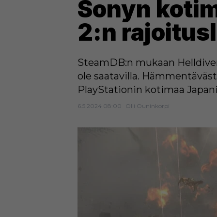
Sonyn kotim
2:n rajoitusl
SteamDB:n mukaan Helldivers 
ole saatavilla. Hämmentävästi
PlayStationin kotimaa Japani
6.5.2024 08:00
Olli Ouninkorpi