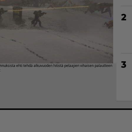
2
3
nuksista ehti tehdä alkuvuoden hitistä pelaajien vihaisen palautteen
t