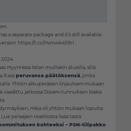
een.
as a separate package and it’s still available.
version.
https://t.co/Hsmwk4S9rl
, 2024
as myynnissä listan muillakin alueilla, sillä
a X:ssä
peruvansa päätöksensä
, jonka
talla. Yhtiön alkuperäisen linjauksen mukaan
lisi vaadittu jatkossa Steam-tunnuksen lisäksi
tä.
ystyrmäyksen, mikä oli yhtiön mukaan lopulta
ue pelaajien reaktioista lisää tästä:
iopommituksen kohteeksi – PSN-tilipakko