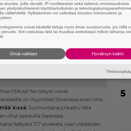
i sivuista, joilla vierailit, IP-osoitteestasi sekä laitteesi ominaisuuksista
an yksityiskohtaisesti käyttötarkoituksiin ja teknologiakumppaneihimm
la välilehdellä. Hylkääminen voi vaikuttaa sivuston toimivuuteen ja
yyteen.
knologiamme voivat käsitellä tietoja myös ilman suostumusta, jos niillä o
u peruste. Voit vastustaa tätä tai muuttaa asetuksiasi milloin tahansa se
lä.
4
Omat valintani
Hyväksyn kaikki
Tietosuojak
5
tää PSN:ää? No tietysti voivat.
panilaisille on myynnissä Steamissä aivan oma
ttää X:ssä
. Sunnuntaina julkaistu lista
an ollut saatavilla Japanissa.
ntaina lisätyistä 177 alueesta, vaan ylipäätään