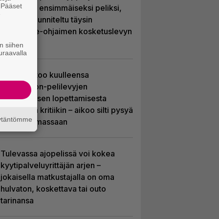
. Pääset
kuvaillaan ensimmäiseksi peliksi,
e
joka on suunniteltu täysin
DualSense-ohjaimen kosketuslevyn
ympärille
n siihen
uraavalla
Sony kertoo kuulleensa
PlayStation-pelilevyjen
valmistuksen lopettamisesta
nousseen kritiikin – aikoo silti pysyä
äytäntömme
suunnitelmassaan
Tulevassa ajopelissä voi kokea
kyytipalveluyrittäjän arjen –
jokaisella matkustajalla on oma
hulvaton, koskettava tai outo
tarinansa