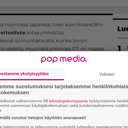
ä myynnissä Japanissa, toisin kuin SteamDB:n
Lu
joituslista
antaa ymmärtää.
soivat sunnuntaina siitä, kuinka Sonyn
1
 on vedetty myynnistä yhteensä 177 eri maassa
erkkopalvelu PSN ei ole virallisesti saatavilla.
sellinen, mutta tarkkasilmäisimmät pelaajat
alta jotain vielä erikoisempaa. Mukana on
vostamme yksityisyyttäsi
Valintasi
kotimaa Japani.
2
semme suostumuksesi tarjotaksemme henkilökohtai
ökokemuksen
lellisesti valitsemamme
88 teknologiakumppania
hyödynnämme henkilö
semme paremman käyttäjäkokemuksen sekä kohdentaaksemme sisältöä
a.
ällä suostut tietojesi käyttöön seuraavasti
3
laitetunnisteita ja tallennamme evästeitä laitteellesi saadaksemme tie