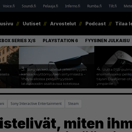
Voice.fi
Soundi.fi
Pelaaja.fi
Inferno.fi
Rumba.fi
Tilt.fi
Metel
tusivu
Uutiset
Arvostelut
Podcast
Tilaa l
XBOX SERIES X/S
PLAYSTATION 6
FYYSINEN JULKAISU
3.
4.
a
Sony on keskustellut jälleenmyyjien
Uutta PS5-pulma
isella
kanssa levyttömyyteen siirtymisestä –
ensimmäiseksi peliksi
,
Yhdysvalloissa pelejä myydään
täysin DualSense-oh
latauskoodin sisältävissä koteloissa
ympärille
ani
Sony Interactive Entertainment
Steam
istelivät, miten i