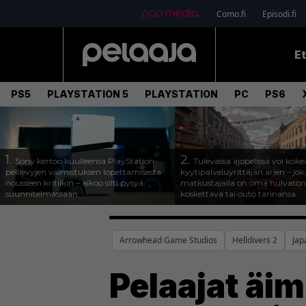
Como.fi
Episodi.fi
E
PS5
PLAYSTATION 5
PLAYSTATION
PC
PS6
1.
2.
Sony kertoo kuulleensa PlayStation-
Tulevassa ajopelissä voi koke
pelilevyjen valmistuksen lopettamisesta
kyytipalveluyrittäjän arjen – joka
nousseen kritiikin – aikoo silti pysyä
matkustajalla on oma hulvaton
suunnitelmassaan
koskettava tai outo tarinansa
Arrowhead Game Studios
Helldivers 2
Jap
Pelaajat äim