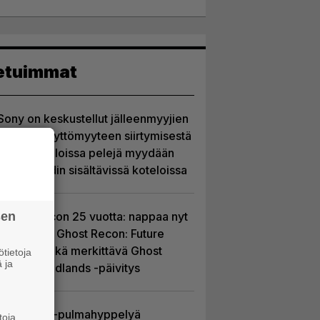
etuimmat
Sony on keskustellut jälleenmyyjien
kanssa levyttömyyteen siirtymisestä
– Yhdysvalloissa pelejä myydään
latauskoodin sisältävissä koteloissa
sen
Ghost Recon 25 vuotta: nappaa nyt
ilmaiseksi Ghost Recon: Future
Soldier sekä merkittävä Ghost
tietoja
 ja
Recon Wildlands -päivitys
Uutta PS5-pulmahyppelyä
toja