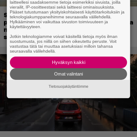
laitteellesi saadaksemme tietoja esimerkiksi sivuista, joilla
vierailit, IP-osoitteestasi sekä laitteesi ominaisuuksista.
Pääset tutustumaan yksityiskohtaisesti käyttötarkoituksiin ja
Sony kertoo kuulleensa PlayStation-
teknologiakumppaneihimme seuraavalla välilehdellä.
pelilevyjen valmistuksen lopettamisesta
Hylkääminen voi vaikuttaa sivuston toimivuuteen ja
käytettävyyteen.
nousseen kritiikin – aikoo silti pysyä
suunnitelmassaan
Jotkin teknologiamme voivat käsitellä tietoja myös ilman
suostumusta, jos niillä on siihen oikeutettu peruste. Voit
vastustaa tätä tai muuttaa asetuksiasi milloin tahansa
seuraavalla välilehdellä.
Hyväksyn kaikki
Omat valintani
Tietosuojakäytäntömme