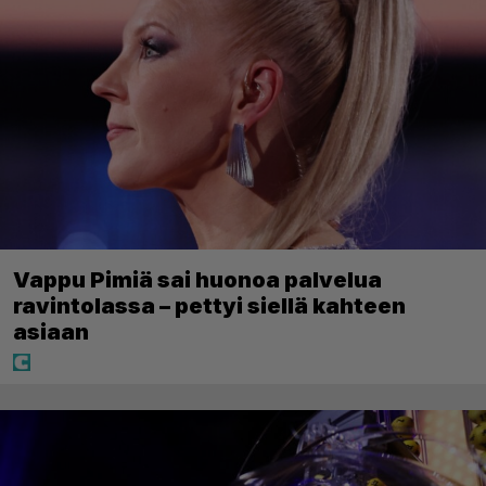
Vappu Pimiä sai huonoa palvelua
ravintolassa – pettyi siellä kahteen
asiaan