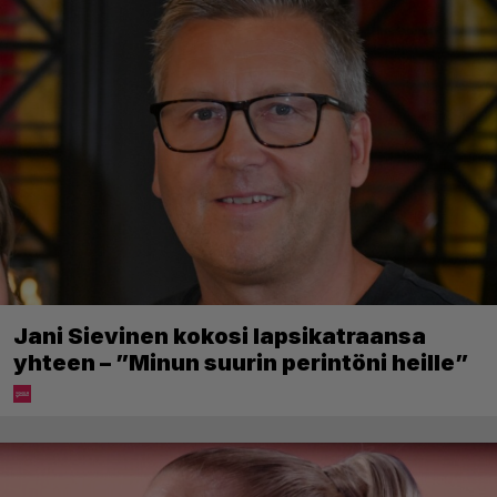
Jani Sievinen kokosi lapsikatraansa
yhteen – ”Minun suurin perintöni heille”