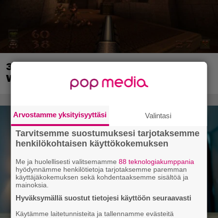
30-vuotias Quake sai uuden episodin
Wolfenstein-kehittäjiltä
Arvostamme yksityisyyttäsi
Valintasi
Tarvitsemme suostumuksesi tarjotaksemme
henkilökohtaisen käyttökokemuksen
Me ja huolellisesti valitsemamme
88 teknologiakumppania
hyödynnämme henkilötietoja tarjotaksemme paremman
käyttäjäkokemuksen sekä kohdentaaksemme sisältöä ja
mainoksia.
Hyväksymällä suostut tietojesi käyttöön seuraavasti
Käytämme laitetunnisteita ja tallennamme evästeitä