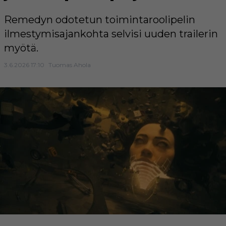
Remedyn odotetun toimintaroolipelin
ilmestymisajankohta selvisi uuden trailerin
myötä.
3.6.2026 17:10
Tuomas Ahola