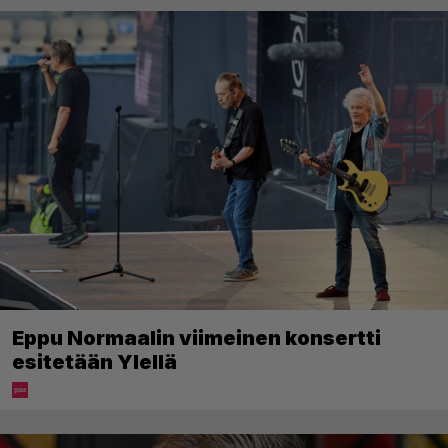
Eppu Normaalin viimeinen konsertti
esitetään Ylellä