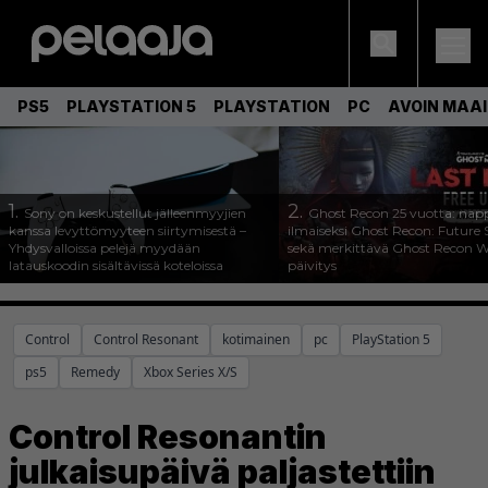
PS5
PLAYSTATION 5
PLAYSTATION
PC
AVOIN MAA
1.
2.
Sony on keskustellut jälleenmyyjien
Ghost Recon 25 vuotta: nap
kanssa levyttömyyteen siirtymisestä –
ilmaiseksi Ghost Recon: Future S
Yhdysvalloissa pelejä myydään
sekä merkittävä Ghost Recon Wi
latauskoodin sisältävissä koteloissa
päivitys
Control
Control Resonant
kotimainen
pc
PlayStation 5
ps5
Remedy
Xbox Series X/S
Control Resonantin
julkaisupäivä paljastettiin