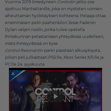
Vuonna 2019 ilmestyneen
Controlin
jatko-osa
sijoittuu Manhattanille, joka on mystisten voimien
aiheuttaman hyökkäyksen kohteena. Pelaaja ottaa
ensimmäisen pelin päähenkilön Jesse Fadenin
Dylan-veljen roolin, jonka tulee opetella
ihmiskunnan pelastamisen yhteydessä uudelleen,
mistä ihmisyydessä on kyse.
Control Resonantin
pariin päästään alkusyksystä,
jolloin peli julkaistaan PS5:lle, Xbox Series X/S:lle ja
PC:lle 24. syyskuuta.