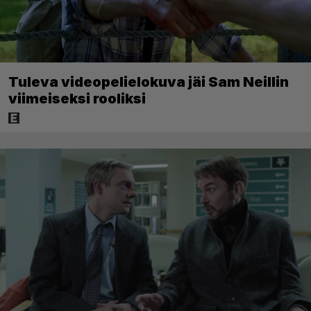
Tuleva videopelielokuva jäi Sam Neillin
viimeiseksi rooliksi