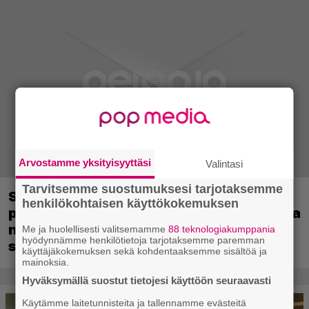
Arvostamme yksityisyyttäsi
Valintasi
Tarvitsemme suostumuksesi tarjotaksemme
Sony kertoo kuulleensa PlayStation-
henkilökohtaisen käyttökokemuksen
pelilevyjen valmistuksen lopettamisesta
nousseen kritiikin – aikoo silti pysyä
Me ja huolellisesti valitsemamme
88 teknologiakumppania
hyödynnämme henkilötietoja tarjotaksemme paremman
suunnitelmassaan
käyttäjäkokemuksen sekä kohdentaaksemme sisältöä ja
mainoksia.
Hyväksymällä suostut tietojesi käyttöön seuraavasti
Käytämme laitetunnisteita ja tallennamme evästeitä