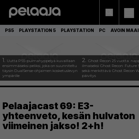
PS5
PLAYSTATION 5
PLAYSTATION
PC
AVOIN MAA
1.
2.
Uutta PS5-pulmahyppelyä kuvaillaan
Ghost Recon 25 vuotta: nap
ensimmäiseksi peliksi, joka on suunniteltu
ilmaiseksi Ghost Recon: Future S
täysin DualSense-ohjaimen kosketuslevyn
sekä merkittävä Ghost Recon Wi
ympärille
päivitys
Pelaajacast 69: E3-
yhteenveto, kesän hulvaton
viimeinen jakso! 2+h!