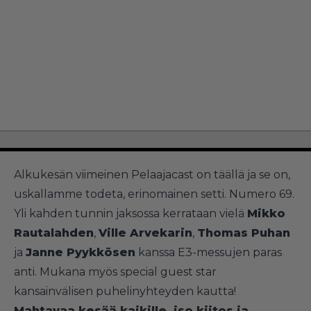
Alkukesän viimeinen Pelaajacast on täällä ja se on,
uskallamme todeta, erinomainen setti. Numero 69.
Yli kahden tunnin jaksossa kerrataan vielä
Mikko
Rautalahden
,
Ville Arvekarin
,
Thomas Puhan
ja
Janne Pyykkösen
kanssa E3-messujen paras
anti. Mukana myös special guest star
kansainvälisen puhelinyhteyden kautta!
Mahtavaa kesää kaikille, iso kiitos ja