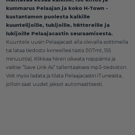
kummarus Pelaajan ja koko H-Town -
kustantamon puolesta kaikille
kuuntelijoille, tukijoille, h8ttereille ja
lukijoille Pelaajacastin seuraamisesta.
Kuuntele uusin Pelaajacast alla olevalla soittimella
tai lataa tiedosto koneellesi
tästä (107mt, 155
minuuttia
). Klikkaa hiiren oikeata näppäintä ja
valitse ”Save Link As” tallentaaksesi mp3-tiedoston.
Voit myös ladata ja tilata Pelaajacastin iTunesista,
jolloin saat uudet jaksot automaattisesti.