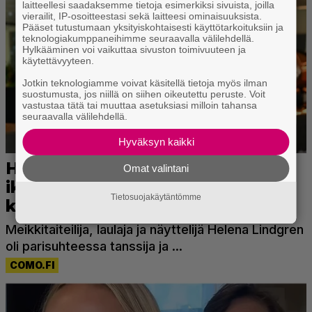
laitteellesi saadaksemme tietoja esimerkiksi sivuista, joilla
vierailit, IP-osoitteestasi sekä laitteesi ominaisuuksista.
Pääset tutustumaan yksityiskohtaisesti käyttötarkoituksiin ja
teknologiakumppaneihimme seuraavalla välilehdellä.
Hylkääminen voi vaikuttaa sivuston toimivuuteen ja
käytettävyyteen.
Jotkin teknologiamme voivat käsitellä tietoja myös ilman
suostumusta, jos niillä on siihen oikeutettu peruste. Voit
vastustaa tätä tai muuttaa asetuksiasi milloin tahansa
seuraavalla välilehdellä.
Hyväksyn kaikki
Omat valintani
Tietosuojakäytäntömme