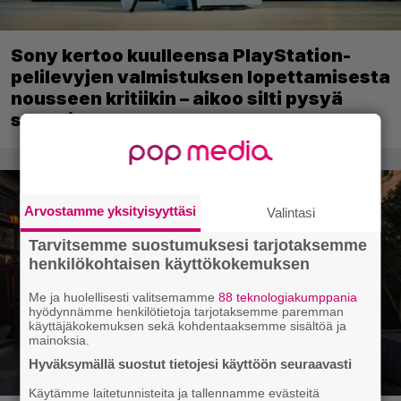
Sony kertoo kuulleensa PlayStation-
pelilevyjen valmistuksen lopettamisesta
nousseen kritiikin – aikoo silti pysyä
suunnitelmassaan
Arvostamme yksityisyyttäsi
Valintasi
Tarvitsemme suostumuksesi tarjotaksemme
henkilökohtaisen käyttökokemuksen
Me ja huolellisesti valitsemamme
88 teknologiakumppania
hyödynnämme henkilötietoja tarjotaksemme paremman
käyttäjäkokemuksen sekä kohdentaaksemme sisältöä ja
mainoksia.
Hyväksymällä suostut tietojesi käyttöön seuraavasti
Käytämme laitetunnisteita ja tallennamme evästeitä