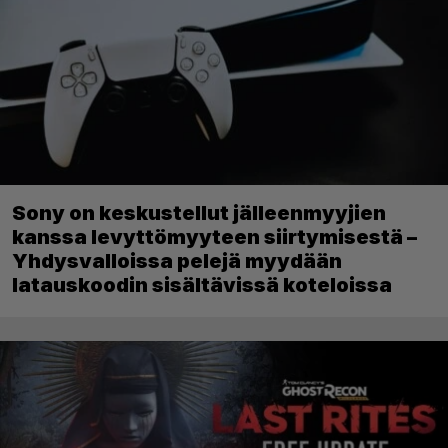
Sony on keskustellut jälleenmyyjien
kanssa levyttömyyteen siirtymisestä –
Yhdysvalloissa pelejä myydään
latauskoodin sisältävissä koteloissa