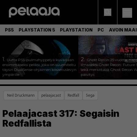
PS5
PLAYSTATION 5
PLAYSTATION
PC
AVOIN MAA
1.
2.
Uutta PS5-pulmahyppelyä kuvaillaan
Ghost Recon 25 vuotta: nap
ensimmäiseksi peliksi, joka on suunniteltu
ilmaiseksi Ghost Recon: Future S
täysin DualSense-ohjaimen kosketuslevyn
sekä merkittävä Ghost Recon Wi
ympärille
päivitys
Neil Druckmann
pelaajacast
Redfall
Sega
Pelaajacast 317: Segaisin
Redfallista