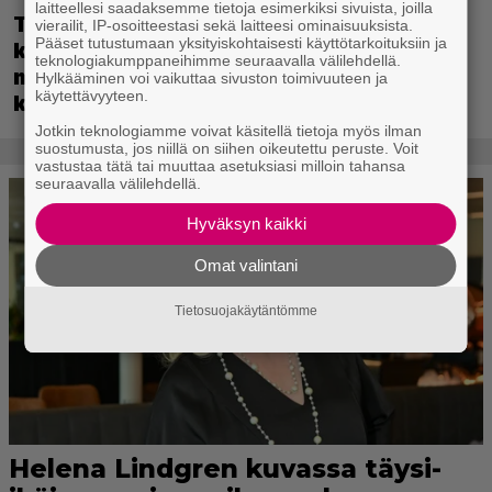
laitteellesi saadaksemme tietoja esimerkiksi sivuista, joilla
Tulevassa ajopelissä voi kokea
vierailit, IP-osoitteestasi sekä laitteesi ominaisuuksista.
Pääset tutustumaan yksityiskohtaisesti käyttötarkoituksiin ja
kyytipalveluyrittäjän arjen – jokaisella
teknologiakumppaneihimme seuraavalla välilehdellä.
matkustajalla on oma hulvaton,
Hylkääminen voi vaikuttaa sivuston toimivuuteen ja
käytettävyyteen.
koskettava tai outo tarinansa
Jotkin teknologiamme voivat käsitellä tietoja myös ilman
suostumusta, jos niillä on siihen oikeutettu peruste. Voit
vastustaa tätä tai muuttaa asetuksiasi milloin tahansa
seuraavalla välilehdellä.
Hyväksyn kaikki
Omat valintani
Tietosuojakäytäntömme