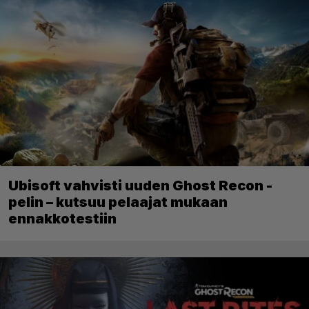
Ubisoft vahvisti uuden Ghost Recon -
pelin – kutsuu pelaajat mukaan
ennakkotestiin