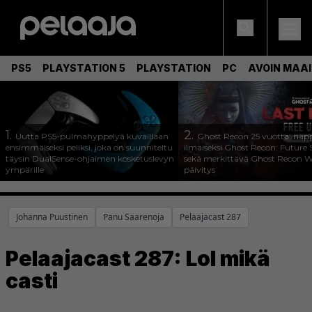
PS5
PLAYSTATION 5
PLAYSTATION
PC
AVOIN MAA
1.
2.
Uutta PS5-pulmahyppelyä kuvaillaan
Ghost Recon 25 vuotta: nap
ensimmäiseksi peliksi, joka on suunniteltu
ilmaiseksi Ghost Recon: Future S
täysin DualSense-ohjaimen kosketuslevyn
sekä merkittävä Ghost Recon Wi
ympärille
päivitys
Johanna Puustinen
Panu Saarenoja
Pelaajacast 287
Pelaajacast 287: Lol mikä
casti