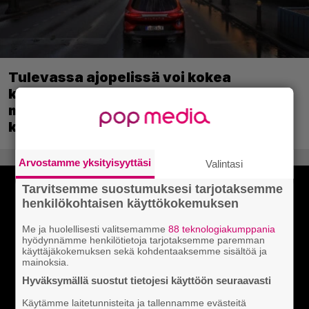
Tulevassa ajopelissä voi kokea
kyytipalveluyrittäjän arjen – jokaisella
matkustajalla on oma hulvaton,
koskettava tai outo tarinansa
Arvostamme yksityisyyttäsi
Valintasi
Tarvitsemme suostumuksesi tarjotaksemme
henkilökohtaisen käyttökokemuksen
Me ja huolellisesti valitsemamme
88 teknologiakumppania
hyödynnämme henkilötietoja tarjotaksemme paremman
käyttäjäkokemuksen sekä kohdentaaksemme sisältöä ja
mainoksia.
Hyväksymällä suostut tietojesi käyttöön seuraavasti
Käytämme laitetunnisteita ja tallennamme evästeitä