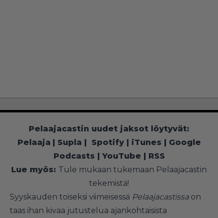
Pelaajacastin uudet jaksot löytyvät:
Pelaaja
|
Supla
|
Spotify
|
iTunes
|
Google
Podcasts
|
YouTube
|
RSS
Lue myös:
Tule mukaan tukemaan Pelaajacastin
tekemistä!
Syyskauden toiseksi viimeisessä
Pelaajacastissa
on
taas ihan kivaa jutustelua ajankohtaisista