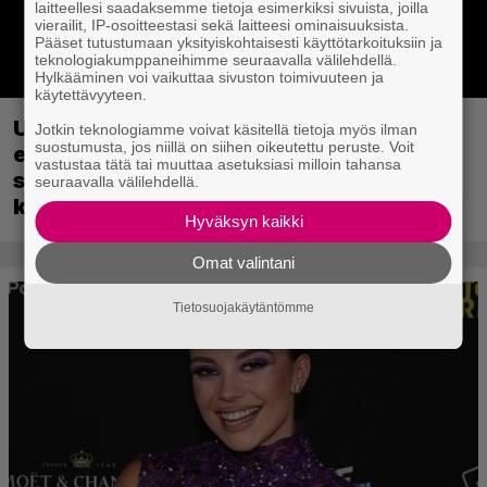
laitteellesi saadaksemme tietoja esimerkiksi sivuista, joilla
vierailit, IP-osoitteestasi sekä laitteesi ominaisuuksista.
Pääset tutustumaan yksityiskohtaisesti käyttötarkoituksiin ja
teknologiakumppaneihimme seuraavalla välilehdellä.
Hylkääminen voi vaikuttaa sivuston toimivuuteen ja
käytettävyyteen.
Uutta PS5-pulmahyppelyä kuvaillaan
Jotkin teknologiamme voivat käsitellä tietoja myös ilman
suostumusta, jos niillä on siihen oikeutettu peruste. Voit
ensimmäiseksi peliksi, joka on
vastustaa tätä tai muuttaa asetuksiasi milloin tahansa
suunniteltu täysin DualSense-ohjaimen
seuraavalla välilehdellä.
kosketuslevyn ympärille
Hyväksyn kaikki
Omat valintani
Tietosuojakäytäntömme