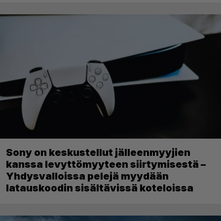
Sony on keskustellut jälleenmyyjien
kanssa levyttömyyteen siirtymisestä –
Yhdysvalloissa pelejä myydään
latauskoodin sisältävissä koteloissa