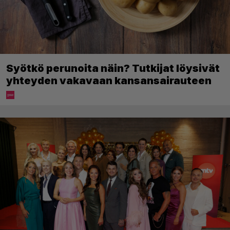
Syötkö perunoita näin? Tutkijat löysivät
yhteyden vakavaan kansansairauteen