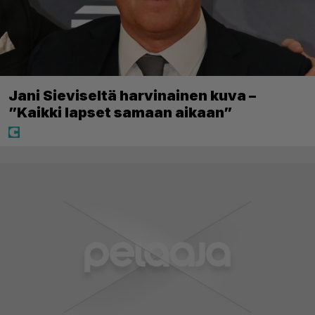
Jani Sieviseltä harvinainen kuva –
”Kaikki lapset samaan aikaan”