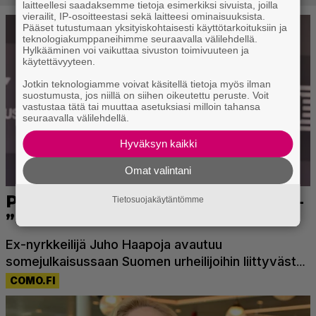
laitteellesi saadaksemme tietoja esimerkiksi sivuista, joilla
vierailit, IP-osoitteestasi sekä laitteesi ominaisuuksista.
Pääset tutustumaan yksityiskohtaisesti käyttötarkoituksiin ja
teknologiakumppaneihimme seuraavalla välilehdellä.
Hylkääminen voi vaikuttaa sivuston toimivuuteen ja
käytettävyyteen.
Jotkin teknologiamme voivat käsitellä tietoja myös ilman
suostumusta, jos niillä on siihen oikeutettu peruste. Voit
vastustaa tätä tai muuttaa asetuksiasi milloin tahansa
seuraavalla välilehdellä.
Hyväksyn kaikki
Omat valintani
Tietosuojakäytäntömme