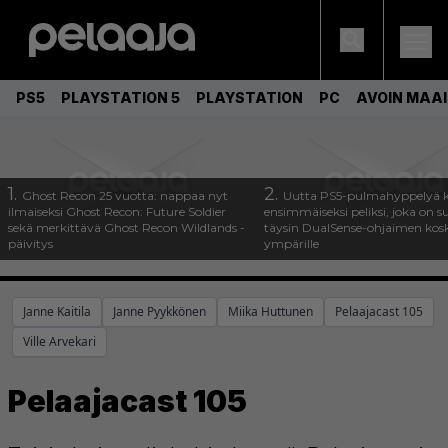
PS5
PLAYSTATION 5
PLAYSTATION
PC
AVOIN MAA
1.
2.
Ghost Recon 25 vuotta: nappaa nyt
Uutta PS5-pulmahyppelyä k
ilmaiseksi Ghost Recon: Future Soldier
ensimmäiseksi peliksi, joka on s
sekä merkittävä Ghost Recon Wildlands -
täysin DualSense-ohjaimen kos
päivitys
ympärille
Janne Kaitila
Janne Pyykkönen
Miika Huttunen
Pelaajacast 105
Ville Arvekari
Pelaajacast 105