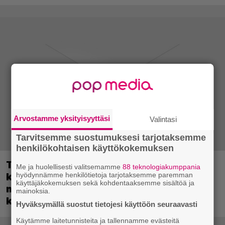
Arvostamme yksityisyyttäsi
Valintasi
Tarvitsemme suostumuksesi tarjotaksemme
henkilökohtaisen käyttökokemuksen
Tulevassa ajopelissä voi kokea
Me ja huolellisesti valitsemamme
88 teknologiakumppania
hyödynnämme henkilötietoja tarjotaksemme paremman
kyytipalveluyrittäjän arjen – jokaisella
käyttäjäkokemuksen sekä kohdentaaksemme sisältöä ja
matkustajalla on oma hulvaton,
mainoksia.
koskettava tai outo tarinansa
Hyväksymällä suostut tietojesi käyttöön seuraavasti
Käytämme laitetunnisteita ja tallennamme evästeitä