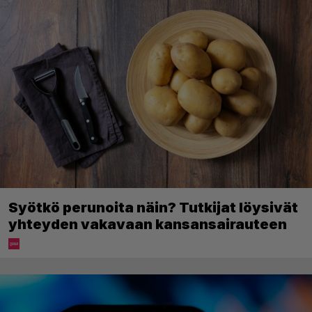
Syötkö perunoita näin? Tutkijat löysivät
yhteyden vakavaan kansansairauteen