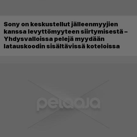
Sony on keskustellut jälleenmyyjien
kanssa levyttömyyteen siirtymisestä –
Yhdysvalloissa pelejä myydään
latauskoodin sisältävissä koteloissa