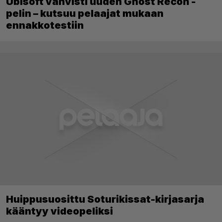
Ubisoft vahvisti uuden Ghost Recon -
pelin – kutsuu pelaajat mukaan
ennakkotestiin
Huippusuosittu Soturikissat-kirjasarja
kääntyy videopeliksi