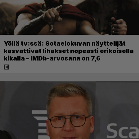
Yöllä tv:ssä: Sotaelokuvan näyttelijät
kasvattivat lihakset nopeasti erikoisella
kikalla – IMDb-arvosana on 7,6